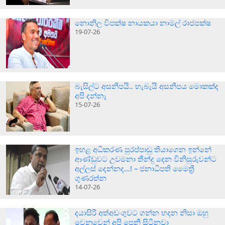
නොනිල විපක්ෂ නායකයා නාමල් රාජපක්ෂ
19-07-26
බැසිල්ට අසනීපයි.. හැබැයි අසනීපය මොකක්ද
අපි දන්නෑ
15-07-26
ඉහළ අධිකරණ පුරප්පාඩු තියාගෙන ඉන්නේ
ආණ්ඩුවට උවමනා තීන්දු දෙන විනිසුරුවන්ට
අල්ලස් දෙන්නද…! – ජනාධිපති මෛත්‍රී
ගුණරත්න
14-07-26
දයාසිරි අත්අඩංගුවට ගන්න හදන නිසා ඔහු
වෙනුවෙන් අපි පෙනී සිටිනවා