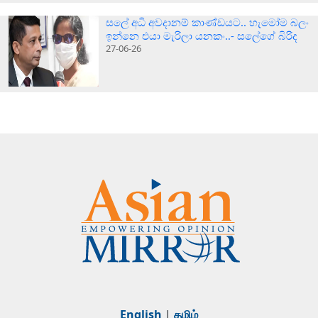
සලේ අධි අවදානම් කාණ්ඩයට.. හැමෝම බලං
ඉන්නෙ එයා මැරිලා යනකං..- සලේගේ බිරිද
27-06-26
English
|
தமிழ்