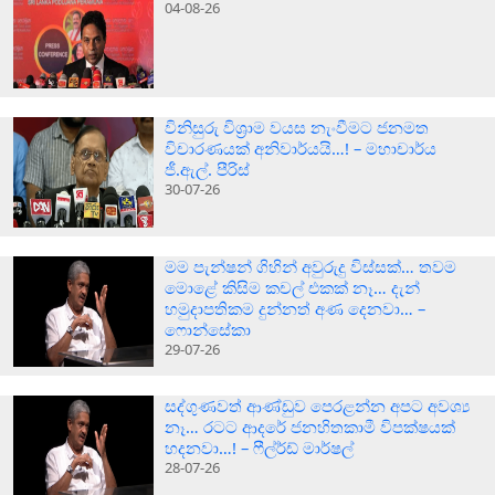
04-08-26
විනිසුරු විශ්‍රාම වයස නැංවීමට ජනමත
විචාරණයක් අනිවාර්යයි…! – මහාචාර්ය
ජී.ඇල්. පීරිස්
30-07-26
මම පැන්ෂන් ගිහින් අවුරුදු විස්සක්… තවම
මොළේ කිසිම කචල් එකක් නෑ… දැන්
හමුදාපතිකම දුන්නත් අණ දෙනවා… –
ෆොන්සේකා
29-07-26
සද්ගුණවත් ආණ්ඩුව පෙරළන්න අපට අවශ්‍ය
නෑ… රටට ආදරේ ජනහිතකාමී විපක්ෂයක්
හදනවා…! – ෆීල්ර්ඩ් මාර්ෂල්
28-07-26