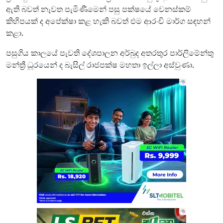
ඇති බවත් නැවත පැමිණීමෙන් පසු පක්ෂයේ වෙනස්කම්
කිහිපයක් ද අපේක්ෂා කළ හැකි බවත් එම ආරංචි මාර්ග සඳහන්
කළා.
පසුගිය කාලයේ පැවති දේශපාලන අර්බුද අතරතුර පාර්ලිමේන්තු
මන්ත්‍රී ධූරයෙන් ද බැසිල් රාජපක්ෂ මහතා ඉල්ලා අස්වුණා.