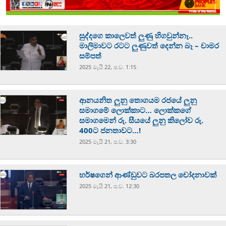
සුද්දගෙ කාලෙවත් ලුණු හිගවුන්නෑ..
මාලිමාවට රටට ලුණුවත් දෙන්න බෑ – චාමර
සම්පත්
2025 මැයි 22, ප.ව. 1:15
ආනයනිත ලුනු තොගයම රජයේ ලුනු
සමාගමේ ලොක්කාට… ලොක්කගේ
සමාගමෙන් රු. සීයයේ ලුනු කිලෝව රු.
400ට ජනතාවට…!
2025 මැයි 21, ප.ව. 3:30
හර්ෂගෙන් ආණ්ඩුවට බරපතල චෝදනාවක්
2025 මැයි 21, ප.ව. 12:30