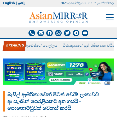
English
|
தமிழ்
2026 අගෝස්‍තු මස 06 වන බ්‍රහස්පතින්දා
රන් ගෙනා රුමේෂ්ගේ හෙල්ලය
විජයදාසගේ පුත් රඛිත සහ චරිත්
බැසිල් ඇමරිකාවෙන් පිටත් වෙයි! ලංකාවට
ආ සැණින් පෙරළියකට අත ගසයි -‌
පොහොට්ටුවත් වෙනස් කරයි