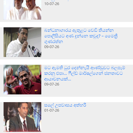
10-07-26
බන්ධනාගාරය ඇතුළට වෙඩි තියන්න
පොලීසියට අණ දුන්නෙ කවුද? – මෛත්‍රී
ගුණරත්න
09-07-26
මට ඇමති ධුර දෙන්නැයි ආණ්ඩුවට බලපෑම්
කරනු එපා… ෆීල්ඩ් මාර්ෂල්ගෙන් ජනතාවට
ආයාචනයක්…
09-07-26
සලේ උපවාසය අත්හරී
01-07-26