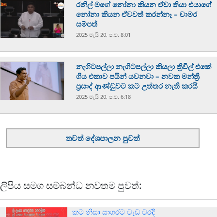
රනිල් මගේ නෝනා කියන ඒවා තියා එයාගේ
නෝනා කියන ඒවවත් කරන්නෑ – චාමර
සම්පත්
2025 මැයි 20, ප.ව. 8:01
නැගිටපල්ලා නැගිටපල්ලා කියලා ත්‍රීවිල් එකේ
ගිය එකාව පයින් යවනවා – නවක මන්ත්‍රී
ප්‍රසාද් ආණ්ඩුවට කට උත්තර නැති කරයි
2025 මැයි 20, ප.ව. 6:18
තවත් දේශපාලන පුවත්
ලිපිය සමග සම්බන්ධ නවතම පුවත්:
කට නිසා සාගරට වැඩ වරදී