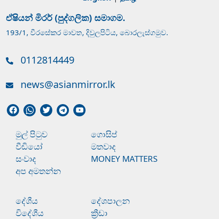
ඒෂියන් මිරර් (පුද්ගලික) සමාගම.
193/1, වීරසේකර මාවත, දිවුලපිටිය, බොරලැස්ගමුව.
0112814449
news@asianmirror.lk
මුල් පිටුව
ගොසිප්
වීඩියෝ
මතවාද
සංවාද
MONEY MATTERS
අප අමතන්න
දේශීය
දේශපාලන
විදේශීය
ක්‍රීඩා