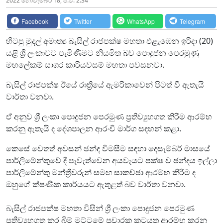
2022 නොවැම්‍බර් 18, ප.ව. 2:34
Facebook
Twitter
WhatsApp
Telegram
හිටපු මුදල් අමාත්‍ය බැසිල් රාජපක්ෂ මහතා එළැඹෙන ඉරිදා (20)
යළි ශ්‍රී ලංකාවට පැමිණීමට නියමිත බව පොදුජන පෙරමුණු
මහලේකම් සාගර කාරියවසම් මහතා පවසනවා.
බැසිල් රාජපක්ෂ ඊයේ රාත්‍රියේ ඇමරිකාවෙන් පිටත් වී ඇතැයි
වාර්තා වනවා.
ඒ අනුව ශ්‍රී ලංකා පොදුජන පෙරමුණ ප්‍රතිව්‍යුහගත කිරීම ආරම්භ
කරනු ඇතැයි ද දේශපාලන ආරංචි මාර්ග සඳහන් කළා.‍
කෙසේ වෙතත් අවසන් ඡන්ද විමසීම සඳහා දෙසැම්බර් මාසයේ
පාර්ලිමේන්තුවේ දී පැවැත්වෙන අයවැයට පක්ෂ ව ඡන්දය ඉල්ලා
පාර්ලිමේන්තු මන්ත්‍රීවරුන් සමඟ සාකච්ඡා ආරම්භ කිරීම ද
ඔහුගේ ක්ෂණික කාර්යයට ඇතුළත් බව වාර්තා වනවා.
බැසිල් රාජපක්ෂ මහතා විසින් ශ්‍රී ලංකා පොදුජන පෙරමුණ
ප්‍රතිව්‍යුහගත කර බිම් මට්ටමේ ප්‍රචාරක කටයුතු ආරම්භ කරනු