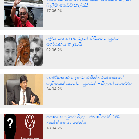
බැලීම හෙටට කල්යයි
17-06-26
ලලිත් කූගන් අතුරුදන් කිරීමේ නඩුවට
ගෝඨාභය කැඳවයි
02-06-26
භාණ්ඩාගාර හැකරා මහින්ද රාජපක්‍ෂගේ
ඥාතියෙක් වෙන්න පුළුවන් – ඩිලාන් පෙරේරා
24-04-26
පොහොට්ටුවේ මීළඟ ජනාධිපවතිරණ
අපේක්ෂකයා මෙන්න
18-04-26