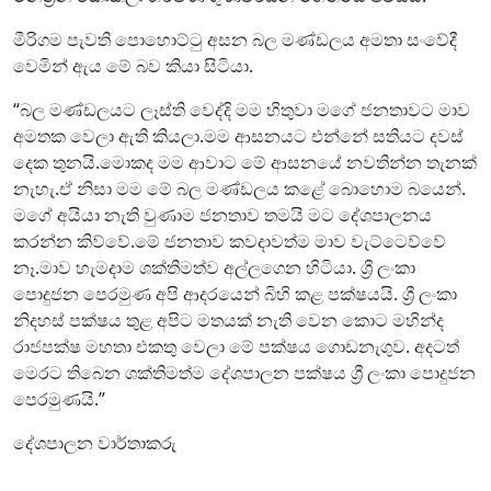
මීරිගම පැවති පොහොට්ටු අසන බල මණ්ඩලය අමතා සංවේදී
වෙමින් ඇය මේ බව කියා සිටියා.
“බල මණ්ඩලයට ලෑස්ති වෙද්දි මම හිතුවා මගේ ජනතාවට මාව
අමතක වෙලා ඇති කියලා.මම ආසනයට එන්නේ සතියට දවස්
දෙක තුනයි.මොකද මම ආවාට මේ ආසනයේ නවතින්න තැනක්
නැහැ.ඒ නිසා මම මේ බල මණ්ඩලය කළේ බොහොම බයෙන්.
මගේ අයියා නැති වුණාම ජනතාව තමයි මට දේශපාලනය
කරන්න කිව්වේ.මේ ජනතාව කවදාවත්ම මාව වැට්ටෙව්වේ
නෑ.මාව හැමදාම ශක්තිමත්ව අල්ලගෙන හිටියා. ශ්‍රී ලංකා
පොදුජන පෙරමුණ අපි ආදරයෙන් බිහි කළ පක්ෂයයි. ශ්‍රී ලංකා
නිදහස් පක්ෂය තුළ අපිට මතයක් නැති වෙන කොට මහින්ද
රාජපක්ෂ මහතා එකතු වෙලා මේ පක්ෂය ගොඩනැගුව. අදටත්
මෙරට තිබෙන ශක්තිමත්ම දේශපාලන පක්ෂය ශ්‍රී ලංකා පොදුජන
පෙරමුණයි.”
දේශපාලන වාර්තාකරු