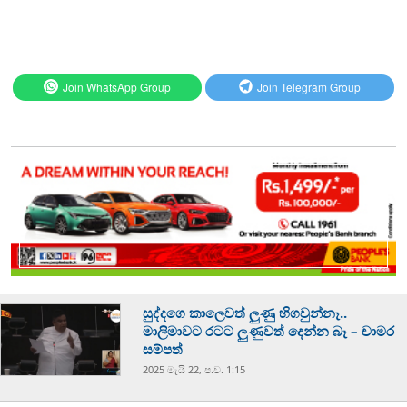
Join WhatsApp Group
Join Telegram Group
සුද්දගෙ කාලෙවත් ලුණු හිගවුන්නෑ..
මාලිමාවට රටට ලුණුවත් දෙන්න බෑ – චාමර
සම්පත්
2025 මැයි 22, ප.ව. 1:15