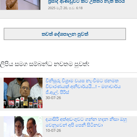
ප්‍රසාද් ආණ්ඩුවට කට උත්තර නැති කරයි
2025 මැයි 20, ප.ව. 6:18
තවත් දේශපාලන පුවත්
ලිපිය සමග සම්බන්ධ නවතම පුවත්:
විනිසුරු විශ්‍රාම වයස නැංවීමට ජනමත
විචාරණයක් අනිවාර්යයි…! – මහාචාර්ය
ජී.ඇල්. පීරිස්
30-07-26
දයාසිරි අත්අඩංගුවට ගන්න හදන නිසා ඔහු
වෙනුවෙන් අපි පෙනී සිටිනවා
10-07-26