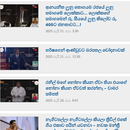
ආනයනිත ලුනු තොගයම රජයේ ලුනු
සමාගමේ ලොක්කාට… ලොක්කගේ
සමාගමෙන් රු. සීයයේ ලුනු කිලෝව රු.
400ට ජනතාවට…!
2025 මැයි 21, ප.ව. 3:30
හර්ෂගෙන් ආණ්ඩුවට බරපතල චෝදනාවක්
2025 මැයි 21, ප.ව. 12:30
රනිල් මගේ නෝනා කියන ඒවා තියා එයාගේ
නෝනා කියන ඒවවත් කරන්නෑ – චාමර
සම්පත්
2025 මැයි 20, ප.ව. 8:01
නැගිටපල්ලා නැගිටපල්ලා කියලා ත්‍රීවිල් එකේ
ගිය එකාව පයින් යවනවා – නවක මන්ත්‍රී