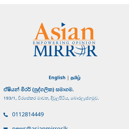
English
|
தமிழ்
ඒෂියන් මිරර් (පුද්ගලික) සමාගම.
193/1, වීරසේකර මාවත, දිවුලපිටිය, බොරලැස්ගමුව.
0112814449
news@asianmirror.lk