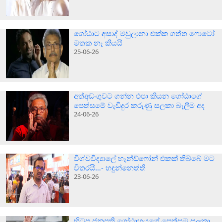
ගෝඨාට අසාද් මවුලානා එක්ක ගත්ත ෆොටෝ
මතක නෑ කියයි
25-06-26
අත්අඩංගුවට ගන්න එපා කියන ගෝඨාගේ
පෙත්සමේ වැඩිදුර කරුණු සලකා බැලීම අද
24-06-26
විශ්වවිද්‍යාලේ හෑන්ඩ්ෆෝන් එකක් තිබ්බේ මට
විතරයි…- හඳුන්නෙත්ති
23-06-26
හිටපු ජනපති ගෝඨාභයගේ පෙත්සම සලකා