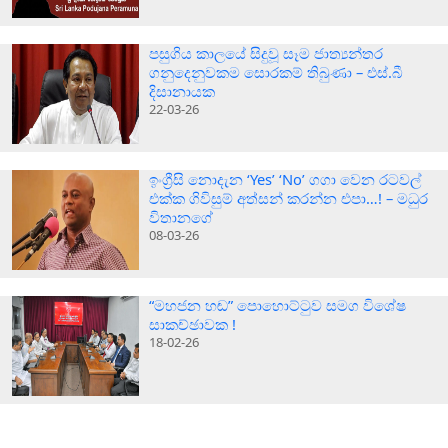
පසුගිය කාලයේ සිදුවූ සෑම ජාත්‍යන්තර
ගනුදෙනුවකම සොරකම් තිබුණා – එස්.බී
දිසානායක
22-03-26
ඉංග්‍රීසි නොදැන ‘Yes’ ‘No’ ගගා වෙන රටවල්
එක්ක ගිවිසුම් අත්සන් කරන්න එපා…! – මධුර
විතානගේ
08-03-26
“මහජන හඬ” පොහොට්ටුව සමග විශේෂ
සාකච්ඡාවක !
18-02-26