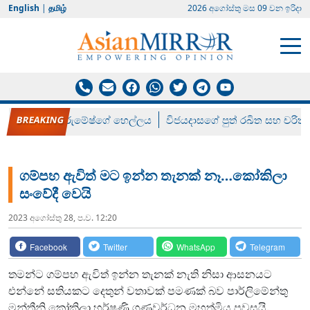
English
|
தமிழ்
2026 අගෝස්‍තු මස 09 වන ඉරිදා
රන් ගෙනා රුමේෂ්ගේ හෙල්ලය
විජයදාසගේ පුත් රඛිත සහ චරිත්
ගම්පහ ඇවිත් මට ඉන්න තැනක් නෑ…කෝකිලා
සංවේදී වෙයි
2023 අගෝස්‍තු 28, ප.ව. 12:20
Facebook
Twitter
WhatsApp
Telegram
තමන්ට ගම්පහ ඇවිත් ඉන්න තැනක් නැති නිසා ආසනයට
එන්නේ සතියකට දෙතුන් වතාවක් පමණක් බව පාර්ලිමේන්තු
මන්ත්‍රීනි කෝකිලා හර්ෂණි ගුණවර්ධන මහත්මිය පවසයි.