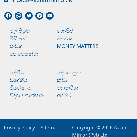
මුල් පිටුව
ගොසිප්
වීඩියෝ
මතවාද
සංවාද
MONEY MATTERS
අප අමතන්න
දේශීය
දේශපාලන
විදේශීය
ක්‍රීඩා
විශේෂාංග
ව්‍යාපාරික
විද්‍යා / තාක්ෂණ
අපරාධ
Privacy Policy
Sitemap
Copyright © 2026
Asian
Mirror (Pvt) Ltd