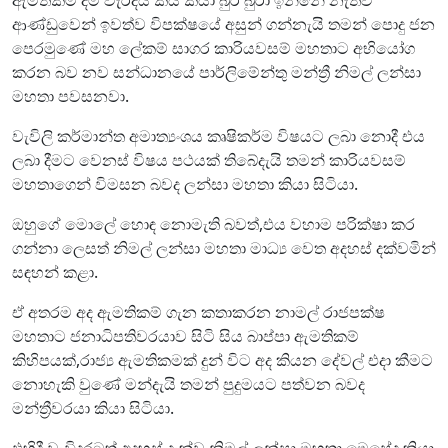
ආණ්ඩුවෙන් ඉවත්ව විපක්ෂයේ අසුන් ගන්නැයි තමන් පොදු ජන
පෙරමුණේ මහ ලේකම් සාගර කාරියවසම් මහතාට අභියෝග
කරන බව නව සන්ධානයේ පාර්ලිමේන්තු මන්ත්‍රී නිමල් ලන්සා
මහතා පවසනවා.
වැවිලි කර්මාන්ත අමාත්‍යංශය කෘෂිකර්ම විෂයට ලබා නොදී එය
ලබා දීමට වෙනස් විෂය පථයක් තිබේදැයි තමන් කාරියවසම්
මහතාගෙන් විමසන බවද ලන්සා මහතා කියා සිටියා.
ඔහුගේ මොලේ හොඳ නොමැති බවත්,එය වහාම පරික්ෂා කර
ගන්නා ලෙසත් නිමල් ලන්සා මහතා මාධ්‍ය වෙත අදහස් දක්වමින්
සඳහන් කළා.
ඒ අතරම අද ඇමතිකම් ගැන කතාකරන නාමල් රාජපක්ෂ
මහතාට ජනාධිපතිවරයාව සිටි සිය බාප්පා ඇමතිකම්
කිහිපයක්,රාජ්‍ය ඇමතිකමක් දුන් විට අද කියන දේවල් එදා කීමට
නොහැකි වුණේ මන්දැයි තමන් පුදුමයට පත්වන බවද
මන්ත්‍රීවරයා කියා සිටියා.
එහිදී වැඩිදුරටත් අදහස් දැක්වූ නිමල් ලන්සා මහතා මෙසේද කියා