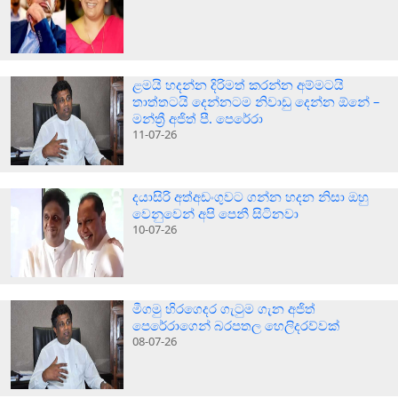
ළමයි හදන්න දිරිමත් කරන්න අම්මටයි
තාත්තටයි දෙන්නටම නිවාඩු දෙන්න ඕනේ –
මන්ත්‍රී අජිත් පී. පෙරේරා
11-07-26
දයාසිරි අත්අඩංගුවට ගන්න හදන නිසා ඔහු
වෙනුවෙන් අපි පෙනී සිටිනවා
10-07-26
මීගමු හිරගෙදර ගැටුම ගැන අජිත්
පෙරේරාගෙන් බරපතල හෙලිදරව්වක්
08-07-26