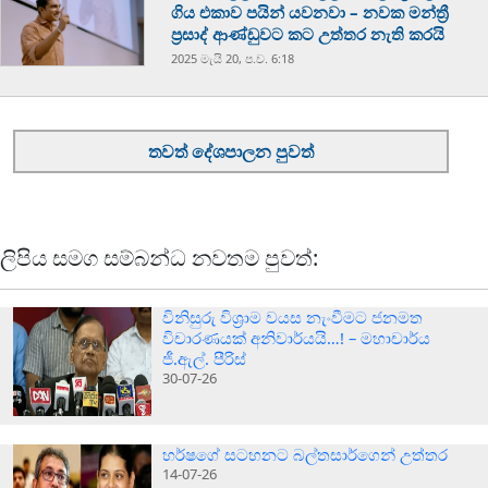
ගිය එකාව පයින් යවනවා – නවක මන්ත්‍රී
ප්‍රසාද් ආණ්ඩුවට කට උත්තර නැති කරයි
2025 මැයි 20, ප.ව. 6:18
තවත් දේශපාලන පුවත්
ලිපිය සමග සම්බන්ධ නවතම පුවත්:
විනිසුරු විශ්‍රාම වයස නැංවීමට ජනමත
විචාරණයක් අනිවාර්යයි…! – මහාචාර්ය
ජී.ඇල්. පීරිස්
30-07-26
හර්ෂගේ සටහනට බල්තසාර්ගෙන් උත්තර
14-07-26