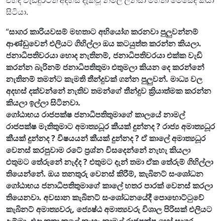
සිටියා.
“
සාගර කාරියවසම් මහතාට අභියෝග කරනවා පුලුවන්නම්
ආණ්ඩුවෙන් එලියට ගිහිල්ලා ඔය කටයුත්ත කරන්න කියලා.
ජනාධිපතිවරයා හොද නැතිනම්, ජනාධිපතිවරයා එක්ක වැඩි
කරන්න බැරිනම් ජනාධිපතිතුමා එතුමලා කියන දෙ කරන්නේ
නැතිනම් තමන්ට කැමති තීන්දුවක් ගන්න පුලුවන්. මාධ්‍ය වල
අදහස් දක්වන්නේ නැතිව තමන්ගේ තීන්දුව ක්‍රියාත්මක කරන්න
කියලා ඉල්ලා සිටිනවා.
ගෝඨාභය රාජපක්ෂ ජනාධිපතිතුමාගේ කාලයේ නාමල්
රාජපක්ෂ මැතිතුමාට අමාත්‍යධූර කීයක් දුන්නද ? රාජ්‍ය අමාත්‍යධූර
කීයක් දුන්නද ? විෂයයන් කීයක් දුන්නද ? ඒ කාලේ අමාත්‍යධූර
වෙනස් කරපුවාම රටේ ප්‍රශ්න විසදෙන්නේ නැහැ කියලා
එතුමට තේරුනේ නැද්ද ? එතුමට දැන් තමා ඒක තේරුම් ගිහිල්ලා
තියෙන්නේ. ඔය තනතුරු වෙනස් කිරීම්, කැබිනට් සංශෝධන
ගෝඨාභය ජනාධිපතිතුමාගේ කාලේ හතර පාරක් වෙනස් කරලා
තියෙනවා. අවසාන කැබිනට් සංශෝධනයේදී පොහොට්ටුවේ
කැබිනට් අමාත්‍යවරු, ජ්‍යෙෂ්ඨ අමාත්‍යවරු විශාල පිරිසක් එලියට
දැම්මා. එදා කතා කලේ නැහැ නාමල් රාජපක්ෂ හෝ සාගර