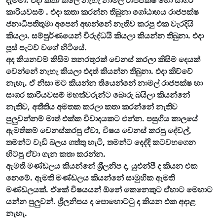
කාරියවසම් . එදා කතා කරන්න තිබුනා ගෝඨාභය රාජපක්ෂ
ජනාධිපතිතුමා අපෙන් අහන්නේ නැතිව කරපු එක වැරදියි
කියලා. සම්පුර්ණයෙන් විරුද්ධයි කියලා කියන්න තිබුනා. එදා
පූස් පැටව් වගේ හිටියේ.
අද කියනවම් කිසිම තනරතුරක් වෙනස් කරලා කිසිම දෙයක්
වෙන්නේ නැහැ කියලා එදත් කියන්න තිබුනා. එදා කිව්වේ
නැහැ. ඒ නිසා මට කියන්න තියෙන්නේ නාමල් රාජපක්ෂ හා
සාගර කාරියවසම් මහත්වරුන්ට බොරු බයිලා කියන්නේ
නැතිව, අතීතිය අමතක කරලා කතා කරන්නේ නැතිව
පුලුවන්නම් මාත් එක්ක විවාදයකට එන්න. පසුගිය කාලයේ
ඇමතිකම් වෙනස්කරපු ඒවා, විෂය වෙනස් කරපු දේවල්,
තමන්ට වැඩි බලය ගත්තු හැටි, තමන්ට දෙද්දි කටවහගෙන
හිටපු ඒවා ගැන කතා කරන්න.
ඇමති මණ්ඩලය කියන්නේ ශ්‍රීලනිප ද, යුඑන්පී ද කියන එක
නෙමේ. ඇමති මණ්ඩලය කියන්නේ සාමුහික ඇමති
මණ්ඩලයක්. ඒකේ විෂයයන් ඕනේ කෙනෙකුට ඒහාට මෙහාට
යන්න පුලුවන්. ශ්‍රීලනිපය ද පොහොට්ටු ද කියන එක අදාළ
නැහැ.