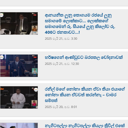
ආනයනිත ලුනු තොගයම රජයේ ලුනු
සමාගමේ ලොක්කාට… ලොක්කගේ
සමාගමෙන් රු. සීයයේ ලුනු කිලෝව රු.
400ට ජනතාවට…!
2025 මැයි 21, ප.ව. 3:30
හර්ෂගෙන් ආණ්ඩුවට බරපතල චෝදනාවක්
2025 මැයි 21, ප.ව. 12:30
රනිල් මගේ නෝනා කියන ඒවා තියා එයාගේ
නෝනා කියන ඒවවත් කරන්නෑ – චාමර
සම්පත්
2025 මැයි 20, ප.ව. 8:01
නැගිටපල්ලා නැගිටපල්ලා කියලා ත්‍රීවිල් එකේ