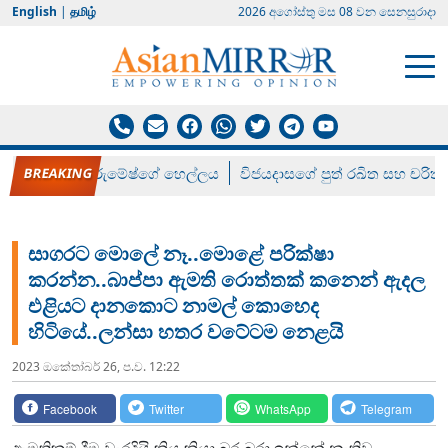
English
|
தமிழ்
2026 අගෝස්‍තු මස 08 වන සෙනසුරාදා
රන් ගෙනා රුමේෂ්ගේ හෙල්ලය
විජයදාසගේ පුත් රඛිත සහ චරිත්
සාගරට මොලේ නෑ..මොළේ පරික්ෂා
කරන්න..බාප්පා ඇමති රොත්තක් කනෙන් ඇදල
එළියට දානකොට නාමල් කොහෙද
හිටියේ..ලන්සා හතර වටේටම නෙළයි
2023 ඔක්‍තෝබර් 26, ප.ව. 12:22
Facebook
Twitter
WhatsApp
Telegram
ඇමතිකම් දීම වැරදියි කිය කියා බුර බුරා ඉන්නේ නැතිව