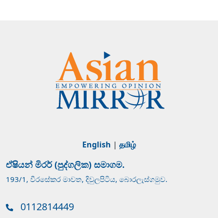
English
|
தமிழ்
ඒෂියන් මිරර් (පුද්ගලික) සමාගම.
193/1, වීරසේකර මාවත, දිවුලපිටිය, බොරලැස්ගමුව.
0112814449