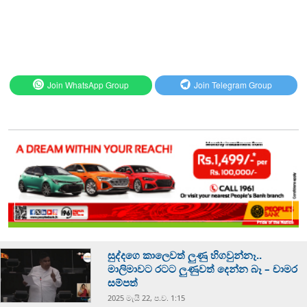
Join WhatsApp Group
Join Telegram Group
සුද්දගෙ කාලෙවත් ලුණු හිගවුන්නෑ..
මාලිමාවට රටට ලුණුවත් දෙන්න බෑ – චාමර
සම්පත්
2025 මැයි 22, ප.ව. 1:15