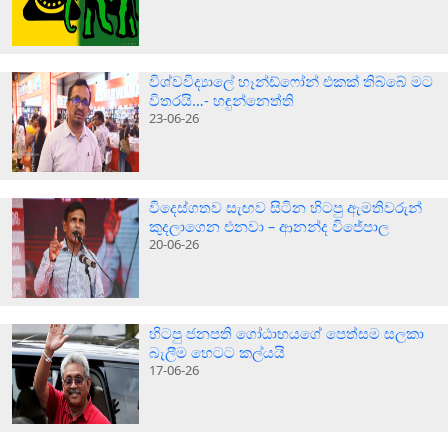
විශ්වවිද්‍යාලේ හෑන්ඩ්ෆෝන් එකක් තිබ්බේ මට
විතරයි…- හඳුන්නෙත්ති
23-06-26
විදෙස්ගතව සැඟව සිටින හිටපු ඇමතිවරුන්
කුදලාගෙන එනවා – ආනන්ද විජේපාල
20-06-26
හිටපු ජනපති ගෝඨාභයගේ පෙත්සම සලකා
බැලීම හෙටට කල්යයි
17-06-26