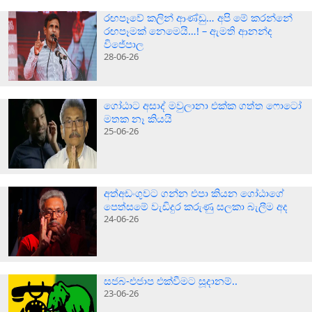
රඟපෑවේ කලින් ආණ්ඩු… අපි මේ කරන්නේ
රඟපෑමක් නෙමෙයි…! – ඇමති ආනන්ද
විජේපාල
28-06-26
ගෝඨාට අසාද් මවුලානා එක්ක ගත්ත ෆොටෝ
මතක නෑ කියයි
25-06-26
අත්අඩංගුවට ගන්න එපා කියන ගෝඨාගේ
පෙත්සමේ වැඩිදුර කරුණු සලකා බැලීම අද
24-06-26
සජබ-එජාප එක්වීමට සූදානම්..
23-06-26