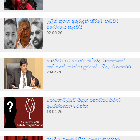
ලලිත් කූගන් අතුරුදන් කිරීමේ නඩුවට
ගෝඨාභය කැඳවයි
02-06-26
භාණ්ඩාගාර හැකරා මහින්ද රාජපක්‍ෂගේ
ඥාතියෙක් වෙන්න පුළුවන් – ඩිලාන් පෙරේරා
24-04-26
පොහොට්ටුවේ මීළඟ ජනාධිපවතිරණ
අපේක්ෂකයා මෙන්න
18-04-26
පසුගිය කාලයේ සිදුවූ සෑම ජාත්‍යන්තර