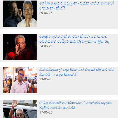
ගෝඨාට අසාද් මවුලානා එක්ක ගත්ත ෆොටෝ
මතක නෑ කියයි
25-06-26
අත්අඩංගුවට ගන්න එපා කියන ගෝඨාගේ
පෙත්සමේ වැඩිදුර කරුණු සලකා බැලීම අද
24-06-26
විශ්වවිද්‍යාලේ හෑන්ඩ්ෆෝන් එකක් තිබ්බේ මට
විතරයි…- හඳුන්නෙත්ති
23-06-26
හිටපු ජනපති ගෝඨාභයගේ පෙත්සම සලකා
බැලීම හෙටට කල්යයි
17-06-26