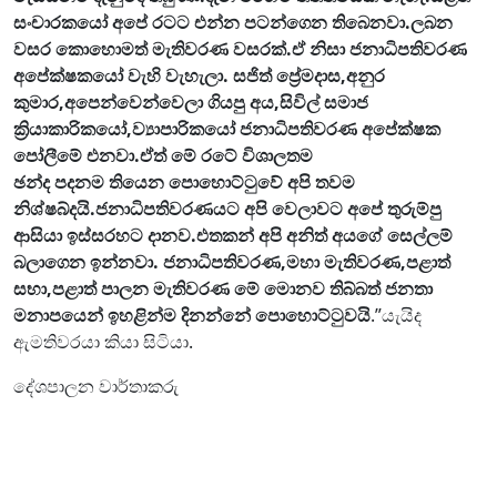
සංචාරකයෝ අපේ රටට එන්න පටන්ගෙන තිබෙනවා.ලබන
වසර කොහොමත් මැතිවරණ වසරක්.ඒ නිසා ජනාධිපතිවරණ
අපේක්ෂකයෝ වැහි වැහැලා. සජිත් ප්‍රේමදාස,අනුර
කුමාර,අපෙන්වෙන්වෙලා ගියපු අය,සිවිල් සමාජ
ක්‍රියාකාරිකයෝ,ව්‍යාපාරිකයෝ ජනාධිපතිවරණ අපේක්ෂක
පෝලීමේ එනවා.ඒත් මේ රටේ විශාලතම
ඡන්ද පදනම තියෙන පොහොට්ටුවේ අපි තවම
නිශ්ෂබ්දයි.ජනාධිපතිවරණයට අපි වෙලාවට අපේ තුරුම්පු
ආසියා ඉස්සරහට දානව.එතකන් අපි අනිත් අයගේ සෙල්ලම්
බලාගෙන ඉන්නවා. ජනාධිපතිවරණ,මහා මැතිවරණ,පළාත්
සභා,පළාත් පාලන මැතිවරණ මේ මොනව තිබ්බත් ජනතා
මනාපයෙන් ඉහළින්ම දිනන්නේ පොහොට්ටුවයි
.”යැයිද
ඇමතිවරයා කියා සිටියා.
දේශපාලන වාර්තාකරු