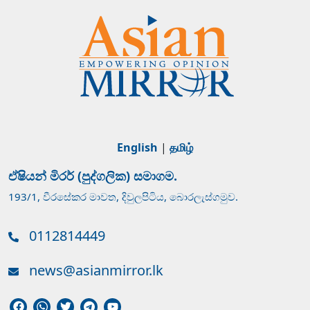
English
|
தமிழ்
ඒෂියන් මිරර් (පුද්ගලික) සමාගම.
193/1, වීරසේකර මාවත, දිවුලපිටිය, බොරලැස්ගමුව.
0112814449
news@asianmirror.lk