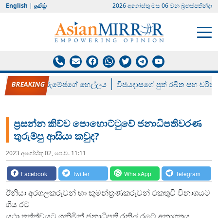
English
|
தமிழ்
2026 අගෝස්‍තු මස 06 වන බ්‍රහස්පතින්දා
රන් ගෙනා රුමේෂ්ගේ හෙල්ලය
විජයදාසගේ පුත් රඛිත සහ චරිත්
ප්‍රසන්න කිව්ව පොහොට්ටුවේ ජනාධිපතිවරණ
තුරුම්පු ආසියා කවුද?
2023 අගෝස්‍තු 02, පෙ.ව. 11:11
Facebook
Twitter
WhatsApp
Telegram
ඊනියා අරගලකරුවන් හා කුමන්ත්‍රණකරුවන් එකතුවී විනාශයට
ගිය රට
යථා තත්ත්වයට ගනිමින් ජනාධිපති රනිල් රටේ අනාගතය