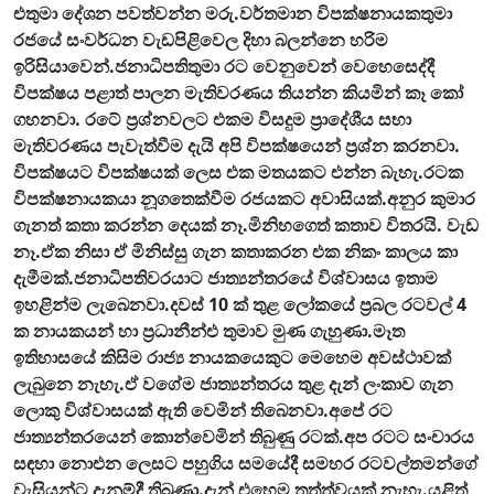
එතුමා දේශන පවත්වන්න මරු.වර්තමාන විපක්ෂනායකතුමා
රජයේ සංවර්ධන වැඩපිළිවෙල දිහා බලන්නෙ හරිම
ඉරිසියාවෙන්.ජනාධිපතිතුමා රට වෙනුවෙන් වෙහෙසෙද්දී
විපක්ෂය පළාත් පාලන මැතිවරණය තියන්න කියමින් කෑ කෝ
ගහනවා. රටේ ප්‍රශ්නවලට එකම විසදුම ප්‍රාදේශීය සභා
මැතිවරණය පැවැත්වීම දැයි අපි විපක්ෂයෙන් ප්‍රශ්න කරනවා.
විපක්ෂයට විපක්ෂයක් ලෙස එක මතයකට එන්න බැහැ.රටක
විපක්ෂනායකයා නූගතෙක්වීම රජයකට අවාසියක්.අනුර කුමාර
ගැනත් කතා කරන්න දෙයක් නෑ.මිනිහගෙත් කතාව විතරයි. වැඩ
නෑ.ඒක නිසා ඒ මිනිස්සු ගැන කතාකරන එක නිකං කාලය කා
දැමීමක්.ජනාධිපතිවරයාට ජාත්‍යන්තරයේ විශ්වාසය ඉතාම
ඉහළින්ම ලැබෙනවා.දවස් 10 ක් තුළ ලෝකයේ ප්‍රබල රටවල් 4
ක නායකයන් හා ප්‍රධානීන්එ තුමාව මුණ ගැහුණා.මෑත
ඉතිහාසයේ කිසිම රාජ්‍ය නායකයෙකුට මෙහෙම අවස්ථාවක්
ලැබුනෙ නැහැ.ඒ වගේම ජාත්‍යන්තරය තුළ දැන් ලංකාව ගැන
ලොකු විශ්වාසයක් ඇති වෙමින් තිබෙනවා.අපේ රට
ජාත්‍යන්තරයෙන් කොන්වෙමින් තිබුණු රටක්.අප රටට සංචාරය
සඳහා නොඑන ලෙසට පහුගිය සමයේදී සමහර රටවල්තමන්ගේ
වැසියන්ට දැනුම්දී තිබුණා.දැන් එහෙම තත්ත්වයක් නැහැ.යළිත්