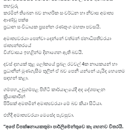
තහවුරු
කරමින් තිබෙන බව නාගරික සංවර්ධන හා නිවාස අමාත්‍ය
ආණ්ඩු පක්ෂ
ප්‍රධාන සංවිධායක ප්‍රසන්න රණතුංග මහතා පවසයි.
අමාත්‍යවරයා පෙන්වා දෙන්නේ වත්මන් ජනාධිපතිවරයා
ජාත්‍යන්තරයේ
විශ්වාසය ඉහළින්ම දිනාගෙන ඇති බවයි.
දවස් දහයක් තුළ ලෝකයේ ප්‍රබල රටවල් 4ක නායකයන් හා
ප්‍රධානීන් මුණගැසීම තුලින් ඒ බව පෙනී යන්නේ යැයිද හෙතෙම
සඳහන් කළා.
ගම්පහ,උඩුගම්පළ පිහිටි කාර්යාලයේදී අද දේශපාලන
ක්‍රියාකාරීන්
පිරිසක් අමතමින් අමාත්‍යවරයා මේ බව කියා සිටියා.
එහිදී අමාත්‍යවරයා මෙසේද පැවසුවා.
“අපේ විපක්ෂනායකතුමා පාර්ලිමේන්තුවෙ කෑ ගහනව විතරයි.