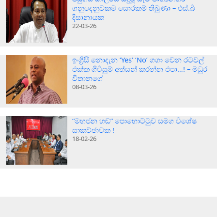
ගනුදෙනුවකම සොරකම් තිබුණා – එස්.බී
දිසානායක
22-03-26
ඉංග්‍රීසි නොදැන ‘Yes’ ‘No’ ගගා වෙන රටවල්
එක්ක ගිවිසුම් අත්සන් කරන්න එපා…! – මධුර
විතානගේ
08-03-26
“මහජන හඬ” පොහොට්ටුව සමග විශේෂ
සාකච්ඡාවක !
18-02-26