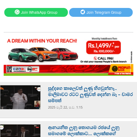
Join WhatsApp Group
Join Telegram Group
සුද්දගෙ කාලෙවත් ලුණු හිගවුන්නෑ..
මාලිමාවට රටට ලුණුවත් දෙන්න බෑ – චාමර
සම්පත්
2025 මැයි 22, ප.ව. 1:15
ආනයනිත ලුනු තොගයම රජයේ ලුනු
සමාගමේ ලොක්කාට… ලොක්කගේ