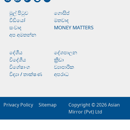
මුල් පිටුව
ගොසිප්
වීඩියෝ
මතවාද
සංවාද
MONEY MATTERS
අප අමතන්න
දේශීය
දේශපාලන
විදේශීය
ක්‍රීඩා
විශේෂාංග
ව්‍යාපාරික
විද්‍යා / තාක්ෂණ
අපරාධ
Privacy Policy
Sitemap
Copyright © 2026
Asian
Mirror (Pvt) Ltd