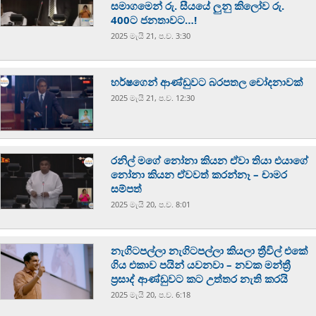
සමාගමෙන් රු. සීයයේ ලුනු කිලෝව රු.
400ට ජනතාවට…!
2025 මැයි 21, ප.ව. 3:30
හර්ෂගෙන් ආණ්ඩුවට බරපතල චෝදනාවක්
2025 මැයි 21, ප.ව. 12:30
රනිල් මගේ නෝනා කියන ඒවා තියා එයාගේ
නෝනා කියන ඒවවත් කරන්නෑ – චාමර
සම්පත්
2025 මැයි 20, ප.ව. 8:01
නැගිටපල්ලා නැගිටපල්ලා කියලා ත්‍රීවිල් එකේ
ගිය එකාව පයින් යවනවා – නවක මන්ත්‍රී
ප්‍රසාද් ආණ්ඩුවට කට උත්තර නැති කරයි
2025 මැයි 20, ප.ව. 6:18