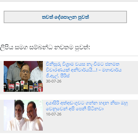
තවත් දේශපාලන පුවත්
ලිපිය සමග සම්බන්ධ නවතම පුවත්:
විනිසුරු විශ්‍රාම වයස නැංවීමට ජනමත
විචාරණයක් අනිවාර්යයි…! – මහාචාර්ය
ජී.ඇල්. පීරිස්
30-07-26
දයාසිරි අත්අඩංගුවට ගන්න හදන නිසා ඔහු
වෙනුවෙන් අපි පෙනී සිටිනවා
10-07-26