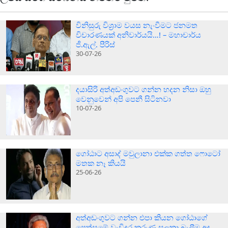
විනිසුරු විශ්‍රාම වයස නැංවීමට ජනමත
විචාරණයක් අනිවාර්යයි…! – මහාචාර්ය
ජී.ඇල්. පීරිස්
30-07-26
දයාසිරි අත්අඩංගුවට ගන්න හදන නිසා ඔහු
වෙනුවෙන් අපි පෙනී සිටිනවා
10-07-26
ගෝඨාට අසාද් මවුලානා එක්ක ගත්ත ෆොටෝ
මතක නෑ කියයි
25-06-26
අත්අඩංගුවට ගන්න එපා කියන ගෝඨාගේ
පෙත්සමේ වැඩිදුර කරුණු සලකා බැලීම අද