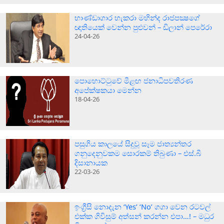
භාණ්ඩාගාර හැකරා මහින්ද රාජපක්‍ෂගේ
ඥාතියෙක් වෙන්න පුළුවන් – ඩිලාන් පෙරේරා
24-04-26
පොහොට්ටුවේ මීළඟ ජනාධිපවතිරණ
අපේක්ෂකයා මෙන්න
18-04-26
පසුගිය කාලයේ සිදුවූ සෑම ජාත්‍යන්තර
ගනුදෙනුවකම සොරකම් තිබුණා – එස්.බී
දිසානායක
22-03-26
ඉංග්‍රීසි නොදැන ‘Yes’ ‘No’ ගගා වෙන රටවල්
එක්ක ගිවිසුම් අත්සන් කරන්න එපා…! – මධුර