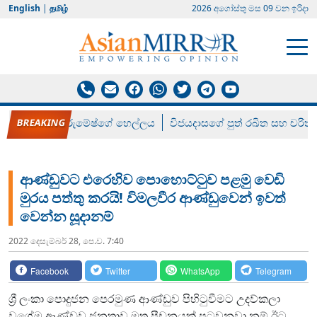
English
|
தமிழ்
2026 අගෝස්‍තු මස 09 වන ඉරිදා
රන් ගෙනා රුමේෂ්ගේ හෙල්ලය
විජයදාසගේ පුත් රඛිත සහ චරිත්
ආණ්ඩුවට එරෙහිව පොහොට්ටුව පළමු වෙඩි
මුරය පත්තු කරයි! විමලවීර ආණ්ඩුවෙන් ඉවත්
වෙන්න සූදානම්
2022 දෙසැම්‍බර් 28, පෙ.ව. 7:40
Facebook
Twitter
WhatsApp
Telegram
ශ්‍රී ලංකා පොදුජන පෙරමුණ ආණ්ඩුව පිහිටුවීමට උදව්කලා
වගේම ආණ්ඩුව ජනතාව මත පීඩනයක් පටවනවා නම් ඊට