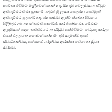
භාවිතා කිරීමට මැලිවෙන්නෙත් නෑ. ඕනෑම වෙලාවක අණ්ඩුව
අත්හැරීමටත් මා සූදානම්. නමුත් ශ්‍රී ලංකා පොදුජන පෙරමුණ
අත්හැරීමට සූදානම් නෑ. ජනතාවට ඇතිවී තිබෙන පීඩනය
පිළිබඳව අපි අනන්තවත් සාකච්ඡා කර තිබෙනවා. මේවාට
ඇහුම්කන් දෙන තත්ත්වයට ආණ්ඩුව පත්කිරීමට කටයුතු කරලා
එයත් ඵලදායක නොවන්නේනම් අපි කැමතියි අපේ
ස්වාධීනත්වය, පක්ෂයේ ගරුත්වය ආරක්ෂා කරගෙන ක්‍රියා
කිරීමට.