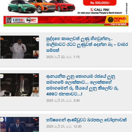
සුද්දගෙ කාලෙවත් ලුණු හිගවුන්නෑ..
මාලිමාවට රටට ලුණුවත් දෙන්න බෑ – චාමර
සම්පත්
2025 මැයි 22, ප.ව. 1:15
ආනයනිත ලුනු තොගයම රජයේ ලුනු
සමාගමේ ලොක්කාට… ලොක්කගේ
සමාගමෙන් රු. සීයයේ ලුනු කිලෝව රු.
400ට ජනතාවට…!
2025 මැයි 21, ප.ව. 3:30
හර්ෂගෙන් ආණ්ඩුවට බරපතල චෝදනාවක්
2025 මැයි 21, ප.ව. 12:30