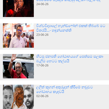
24-06-26
විශ්වවිද්‍යාලේ හෑන්ඩ්ෆෝන් එකක් තිබ්බේ මට
විතරයි…- හඳුන්නෙත්ති
23-06-26
හිටපු ජනපති ගෝඨාභයගේ පෙත්සම සලකා
බැලීම හෙටට කල්යයි
17-06-26
ලලිත් කූගන් අතුරුදන් කිරීමේ නඩුවට
ගෝඨාභය කැඳවයි
02-06-26