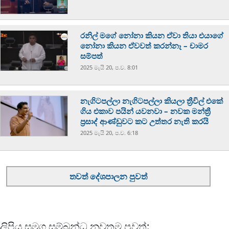
රනිල් මගේ නෝනා කියන ඒවා තියා එයාගේ
නෝනා කියන ඒවවත් කරන්නෑ – චාමර
සම්පත්
2025 මැයි 20, ප.ව. 8:01
නැගිටපල්ලා නැගිටපල්ලා කියලා ත්‍රීවිල් එකේ
ගිය එකාව පයින් යවනවා – නවක මන්ත්‍රී
ප්‍රසාද් ආණ්ඩුවට කට උත්තර නැති කරයි
2025 මැයි 20, ප.ව. 6:18
තවත් දේශපාලන පුවත්
ලිපිය සමග සම්බන්ධ නවතම පුවත්: