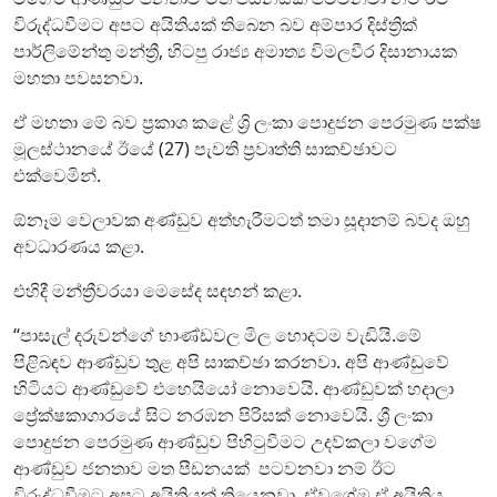
විරුද්ධවීමට අපට අයිතියක් තිබෙන බව අම්පාර දිස්ත්‍රික්
පාර්ලිමේන්තු මන්ත්‍රී, හිටපු රාජ්‍ය අමාත්‍ය විමලවීර දිසානායක
මහතා පවසනවා.
ඒ මහතා මේ බව ප්‍රකාශ කළේ ශ්‍රි ලංකා පොදුජන පෙරමුණ පක්ෂ
මූලස්ථානයේ ඊයේ (27) පැවති ප්‍රවෘත්ති සාකච්ඡාවට
එක්වෙමින්.
ඕනෑම වෙලාවක අණ්ඩුව අත්හැරීමටත් තමා සූදානම් බවද ඔහු
අවධාරණය කළා.
එහිදී මන්ත්‍රීවරයා මෙසේද සඳහන් කළා.
‘‘පාසැල් දරුවන්ගේ භාණ්ඩවල මිල හොදටම වැඩියි.මේ
පිළිබඳව ආණ්ඩුව තුළ අපි සාකච්ඡා කරනවා. අපි ආණ්ඩුවේ
හිටියට ආණ්ඩුවේ එහෙයියෝ නොවෙයි. ආණ්ඩුවක් හදාලා
ප්‍රේක්ෂකාගාරයේ සිට නරඹන පිරිසක් නොවෙයි. ශ්‍රී ලංකා
පොදුජන පෙරමුණ ආණ්ඩුව පිහිටුවීමට උදව්කලා වගේම
ආණ්ඩුව ජනතාව මත පීඩනයක් පටවනවා නම් ඊට
විරුද්ධවීමට අපට අයිතියක් තියෙනවා. ඒවගේම ඒ අයිතිය