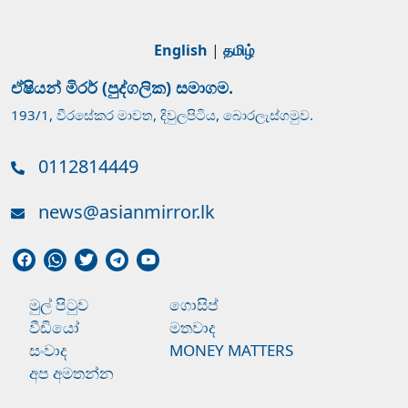
English
|
தமிழ்
ඒෂියන් මිරර් (පුද්ගලික) සමාගම.
193/1, වීරසේකර මාවත, දිවුලපිටිය, බොරලැස්ගමුව.
0112814449
news@asianmirror.lk
මුල් පිටුව
ගොසිප්
වීඩියෝ
මතවාද
සංවාද
MONEY MATTERS
අප අමතන්න