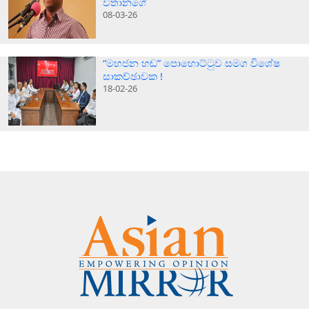
විතානගේ
08-03-26
“මහජන හඬ” පොහොට්ටුව සමග විශේෂ
සාකච්ඡාවක !
18-02-26