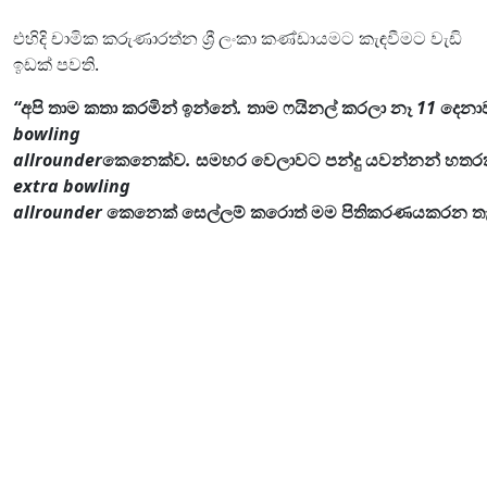
එහිදි චාමික කරුණාරත්න ශ්‍රී ලංකා කණ්ඩායමට කැඳවීමට වැඩි
ඉඩක් පවති.
“
අපි
තාම
කතා
කරමින්
ඉන්නේ
.
තාම
ෆයිනල්
කරලා
නෑ
11
දෙනා
bowling
allrounder
කෙනෙක්ව
.
සමහර
වෙලාවට
පන්දු
යවන්නන්
හතරක
extra bowling
allrounder
කෙනෙක්
සෙල්ලම්
කරොත්
මම
පිතිකරණය
කරන
ත