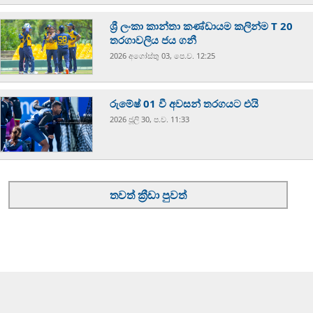
ශ්‍රී ලංකා කාන්තා කණ්ඩායම කලින්ම T 20
තරගාවලිය ජය ගනී
2026 අගෝස්‍තු 03, පෙ.ව. 12:25
රුමේෂ් 01 වී අවසන් තරගයට එයි
2026 ජූලි 30, ප.ව. 11:33
තවත් ක්‍රීඩා පුවත්