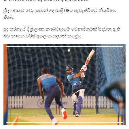
ශ්‍රී ලංකාවේ වේලාවෙන් අද රාත්‍රී 08ට පැවැත්වීමට නියමිතව
තිබේ.
අද තරගයේ දී ශ්‍රී ලංකා කණ්ඩායමේ වෙනස්කමක් සිදුවනු ඇති
බව නායක චරිත් අසලංක සඳහන් කළේය.