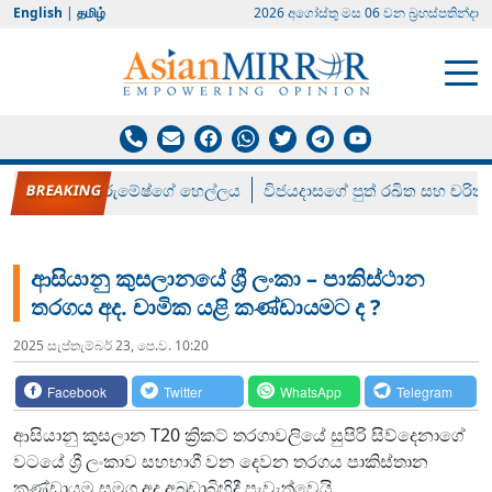
English
|
தமிழ்
2026 අගෝස්‍තු මස 06 වන බ්‍රහස්පතින්දා
රන් ගෙනා රුමේෂ්ගේ හෙල්ලය
විජයදාසගේ පුත් රඛිත සහ චරිත්
ආසියානු කුසලානයේ ශ්‍රී ලංකා – පාකිස්ථාන
තරගය අද. චාමික යළි කණ්ඩායමට ද ?
2025 සැප්‍තැම්‍බර් 23, පෙ.ව. 10:20
Facebook
Twitter
WhatsApp
Telegram
ආසියානු කුසලාන T20 ක්‍රිකට් තරගාවලියේ සුපිරි සිව්දෙනාගේ
වටයේ ශ්‍රී ලංකාව සහභාගී වන දෙවන තරගය පාකිස්තාන
කණ්ඩායම සමග අද අබුඩාබිහිදී පැවැත්වෙයි.