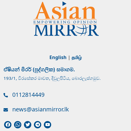
English
|
தமிழ்
ඒෂියන් මිරර් (පුද්ගලික) සමාගම.
193/1, වීරසේකර මාවත, දිවුලපිටිය, බොරලැස්ගමුව.
0112814449
news@asianmirror.lk