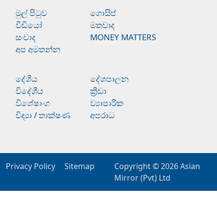
මුල් පිටුව
ගොසිප්
වීඩියෝ
මතවාද
සංවාද
MONEY MATTERS
අප අමතන්න
දේශීය
දේශපාලන
විදේශීය
ක්‍රීඩා
විශේෂාංග
ව්‍යාපාරික
විද්‍යා / තාක්ෂණ
අපරාධ
Privacy Policy
Sitemap
Copyright © 2026
Asian
Mirror (Pvt) Ltd