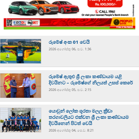
රුමේෂ් අංක 01 වෙයි
2026 අගෝස්‍තු 06, ප.ව. 1:36
රුමේෂ් ඇතුළු ශ්‍රී ලංකා කණ්ඩායම යළි
දිවයිනට – රුමේෂ්ගේ නිලයත් උසස් කෙරේ
2026 අගෝස්‍තු 05, ප.ව. 2:15
යොවුන් ලෝක ශූරතා මලල ක්‍රීඩා
තරගාවලියට එක්වන ශ්‍රී ලංකා කණ්ඩායම
දිවයිනෙන් පිටත් වෙයි
2026 අගෝස්‍තු 04, පෙ.ව. 8:21