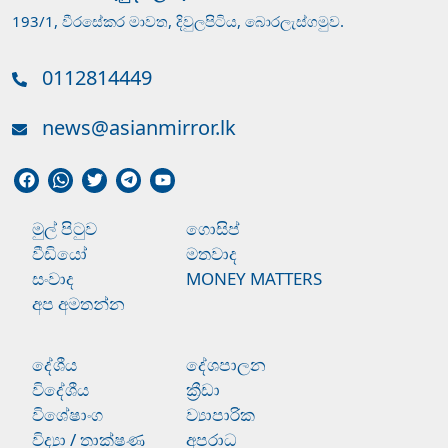
193/1, වීරසේකර මාවත, දිවුලපිටිය, බොරලැස්ගමුව.
0112814449
news@asianmirror.lk
මුල් පිටුව
ගොසිප්
වීඩියෝ
මතවාද
සංවාද
MONEY MATTERS
අප අමතන්න
දේශීය
දේශපාලන
විදේශීය
ක්‍රීඩා
විශේෂාංග
ව්‍යාපාරික
විද්‍යා / තාක්ෂණ
අපරාධ