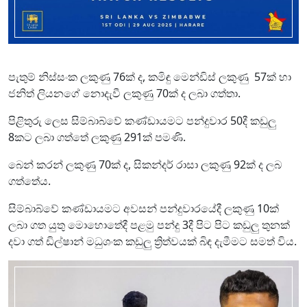
පැතුම් නිස්සංක ලකුණු 76ක් ද, කමිඳු මෙන්ඩිස් ලකුණු 57ක් හා
ජනිත් ලියනගේ නොදැවී ලකුණු 70ක් ද ලබා ගත්තා.
පිළිතුරු ලෙස සිම්බාබ්වේ කණ්ඩායමට පන්දුවාර 50දී කඩුලු
8කට ලබා ගත්තේ ලකුණු 291ක් පමණි.
බෙන් කරන් ලකුණු 70ක් ද, සිකන්දර් රාසා ලකුණු 92ක් ද ලබ
ගත්තේය.
සිම්බාබ්වේ කණ්ඩායමට අවසන් පන්දුවාරයේදී ලකුණු 10ක්
ලබා ගත යුතු මොහොතේදී පළමු පන්දු 3දී පිට පිට කඩුලු තුනක්
දවා ගත් ඩිල්ෂාන් මධුශංක කඩුලු ත්‍රිත්වයක් බිඳ දැමීමට සමත් විය.