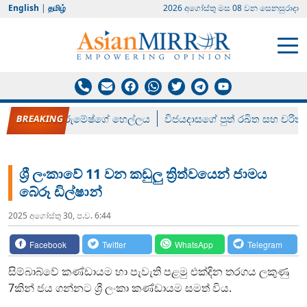
English
|
தமிழ்
2026 අගෝස්‍තු මස 08 වන සෙනසුරාදා
රන් ගෙනා රුමේෂ්ගේ හෙල්ලය
විජයදාසගේ පුත් රඛිත සහ චරිත්
ශ්‍රී ලංකාවේ 11 වන කඩුලු ත්‍රිත්වයෙන් ජාමය
බේරූ ඩිල්ෂාන්
2025 අගෝස්‍තු 30, ප.ව. 6:44
Facebook
Twitter
WhatsApp
Telegram
සිම්බාබ්වේ කණ්ඩායම හා පැවැති පළමු එක්දින තරගය ලකුණු
7කින් ජය ගන්නට ශ්‍රී ලංකා කණ්ඩායම සමත් විය.