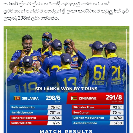
හරාරේ ක්‍රිකට් ක්‍රීඩාංගණයේදී පැවැතුණු මෙම තරගයේ
ප්‍රථමයෙන් පන්දුවට පහරදුන් ශ්‍රී ලංකා කණ්ඩායම කඩුලු 6ක් දැවී
ලකුණු 298ක් ලබා ගත්තේය.