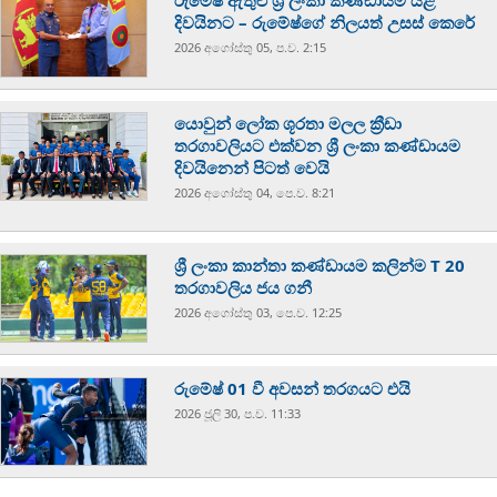
දිවයිනට – රුමේෂ්ගේ නිලයත් උසස් කෙරේ
2026 අගෝස්‍තු 05, ප.ව. 2:15
යොවුන් ලෝක ශූරතා මලල ක්‍රීඩා
තරගාවලියට එක්වන ශ්‍රී ලංකා කණ්ඩායම
දිවයිනෙන් පිටත් වෙයි
2026 අගෝස්‍තු 04, පෙ.ව. 8:21
ශ්‍රී ලංකා කාන්තා කණ්ඩායම කලින්ම T 20
තරගාවලිය ජය ගනී
2026 අගෝස්‍තු 03, පෙ.ව. 12:25
රුමේෂ් 01 වී අවසන් තරගයට එයි
2026 ජූලි 30, ප.ව. 11:33