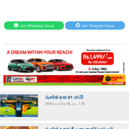
Join WhatsApp Group
Join Telegram Group
රුමේෂ් අංක 01 වෙයි
2026 අගෝස්‍තු 06, ප.ව. 1:36
රුමේෂ් ඇතුළු ශ්‍රී ලංකා කණ්ඩායම යළි