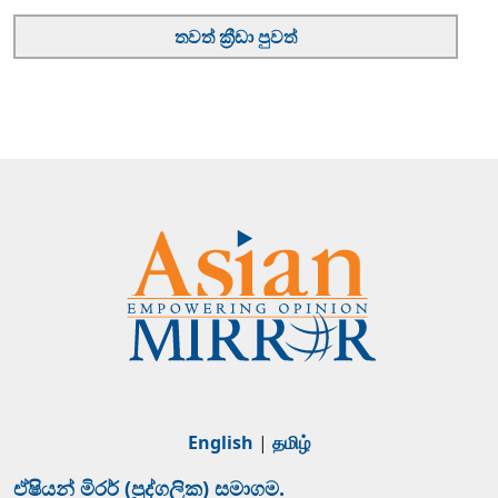
තවත් ක්‍රීඩා පුවත්
English
|
தமிழ்
ඒෂියන් මිරර් (පුද්ගලික) සමාගම.