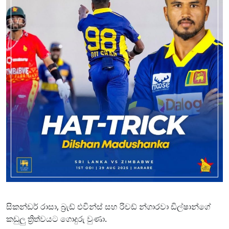
සිකන්ඩර් රාසා, බ්‍රැඩ් එවින්ස් සහ රිචඩ් න්ගාරවා ඩිල්ෂාන්ගේ
කඩුලු ත්‍රිත්වයට ගොදුරු වුණා.