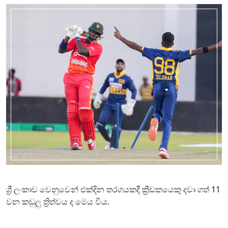
ශ්‍රී ලංකාව වෙනුවෙන් එක්දින තරගයකදී ක්‍රීඩකයෙකු දවා ගත් 11
වන කඩුලු ත්‍රිත්වය ද මෙය විය.