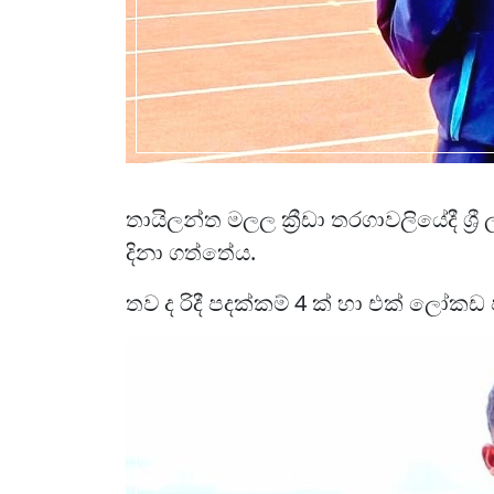
තායිලන්ත මලල ක්‍රීඩා තරගාවලියේදී ශ්‍ර
දිනා ගත්තේය.
තව ද රිදී පදක්කම් 4 ක් හා එක් ලෝකඩ