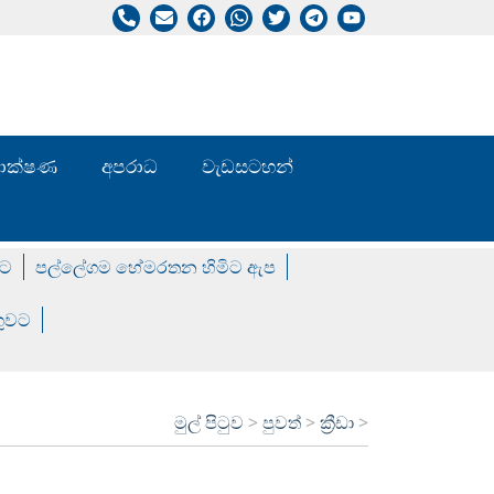
/ තාක්ෂණ
අපරාධ
වැඩසටහන්
වට
පල්ලේගම හේමරතන හිමිට ඇප
ගුවට
මුල් පිටුව
>
පුවත්
>
ක්‍රීඩා
>