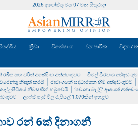
2026 අගෝස්‍තු මස 07 වන සිකුරාදා
විදේශීය
ක්‍රීඩා
විශේෂාංග
ව්‍යාපාරික
විද්‍යා 
් රඛිත සහ චරිත් අබේසිංහ අත්අඩංගුවට
විමල් වීරවංශ අත්අඩංගු
රෙන්තු නිකුත් කරයි
රාජාංගනේ සද්ධාරතන හිමි අත්අඩංගුවට
 කොල්ලුපිටියේ නිවසකින් හමුවෙයි
‘චොකා මල්ලි’ ආයෙත් අත්අඩං
්අඩංගුවට
ලාෆ්ස් ගෑස් මිල රුපියල් 1,070කින් ඉහළට
ංකාව රන් 6ක් දිනාගනී