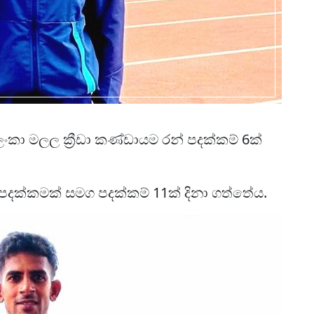
ී ලංකා මලල ක්‍රීඩා කණ්ඩායම රන් පදක්කම් 6ක්
 පදක්කමක් සමග පදක්කම් 11ක් දිනා ගත්තේය.