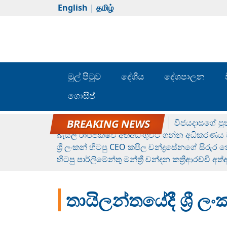
English
|
தமிழ்
මුල් පිටුව
දේශීය
දේශපාලන
ගොසිප්
රන් ගෙනා රුමේෂ්ගේ හෙල්ලය
විජයදාසගේ පුත
බැසිල් රාජපක්ෂව අත්අඩංගුවට ගන්න අධිකරණය ව
ශ්‍රී ලංකන් හිටපු CEO කපිල චන්ද්‍රසේනගේ සිරුර
හිටපු පාර්ලිමේන්තු මන්ත්‍රී චන්දන කත්‍රිආරච්චි අත
තායිලන්තයේදී ශ්‍රී ල