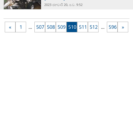
2023 ජනවාරි 20, ප.ව. 9:52
«
1
...
507
508
509
510
511
512
...
596
»