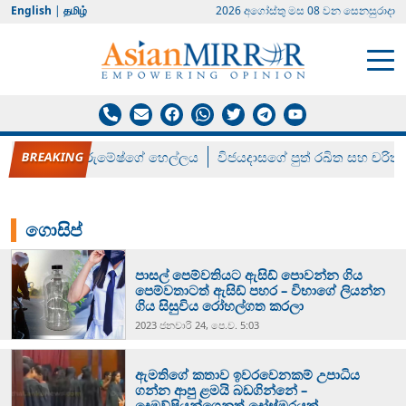
English
|
தமிழ்
2026 අගෝස්‍තු මස 08 වන සෙනසුරාදා
රන් ගෙනා රුමේෂ්ගේ හෙල්ලය
විජයදාසගේ පුත් රඛිත සහ චරිත්
ගොසිප්
පාසල් පෙම්වතියට ඇසිඩ් පොවන්න ගිය
පෙම්වතාටත් ඇසිඩ් පහර – විභාගේ ලියන්න
ගිය සිසුවිය රෝහල්ගත කරලා
2023 ජනවාරි 24, පෙ.ව. 5:03
ඇමතිගේ කතාව ඉවරවෙනකම් උපාධිය
ගන්න ආපු ළමයි බඩගින්නේ –
දෙමව්පියන්ගෙනුත් දෝස්මුරයක්