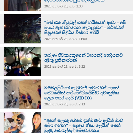
2023 ජනවාරි 23, ප.ව. 2:33
“බස් එක නියුට්‍රල් එකේ හයියෙන් ආවා – අපි
බයට ඇස් වහගෙන කෑගැහුවා” – තර්ස්ටන්
සිසුවෙක් සිද්ධිය විස්තර කරයි
2023 ජනවාරි 23, පෙ.ව. 11:00
තරුණ ජීවකයකුගෙන් බසයකදී හෙදියකට
අමුතු ප්‍රතිකාරයක්
2023 ජනවාරි 23, පෙ.ව. 6:22
බම්බලපිටියේ ගැටුමක්! හවුස් ඔෆ් ෆැෂන්
සේවකයින් පාරිභෝගිකයින්ට අමානුෂික
ලෙස පහර දෙයි (VIDEO)
2023 ජනවාරි 23, පෙ.ව. 2:13
“අනේ ලොකු අම්මේ ඉක්මණට ඇවිත් මාව
බේර ගන්න” – සැකය නිසා ලෙයින් තෙත්
වුණු බොරැල්ලේ ඛේදවාචකය