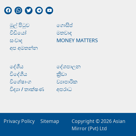
මුල් පිටුව
ගොසිප්
වීඩියෝ
මතවාද
සංවාද
MONEY MATTERS
අප අමතන්න
දේශීය
දේශපාලන
විදේශීය
ක්‍රීඩා
විශේෂාංග
ව්‍යාපාරික
විද්‍යා / තාක්ෂණ
අපරාධ
Privacy Policy
Sitemap
Copyright © 2026
Asian
Mirror (Pvt) Ltd