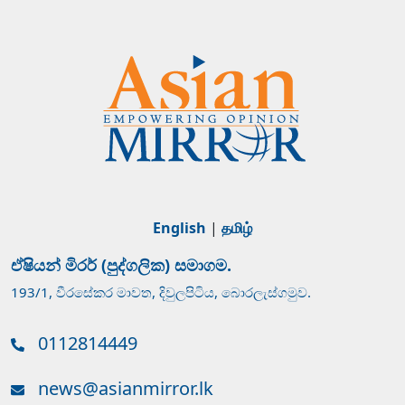
English
|
தமிழ்
ඒෂියන් මිරර් (පුද්ගලික) සමාගම.
193/1, වීරසේකර මාවත, දිවුලපිටිය, බොරලැස්ගමුව.
0112814449
news@asianmirror.lk