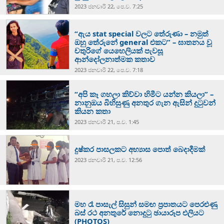
2023 ජනවාරි 22, පෙ.ව. 7:25
“ඇය stat special වලට තේරුණා – නමුත්
ඔහු තේරුනේ general එකට” – ඝාතනය වූ
චතුරිගේ යෙහෙලියක් පැවසූ
ආන්දෝලනාත්මක කතාව
2023 ජනවාරි 22, පෙ.ව. 7:18
“අපි කෑ ගහලා කිව්වා හිමීට යන්න කියලා” –
නානුඔය බිහිසුණු අනතුර ගැන ඇසින් දුටුවන්
කියන කතා
2023 ජනවාරි 21, ප.ව. 1:45
දුෂ්කර පාසලකට අභ්‍යාස පොත් බෙදාදීමක්
2023 ජනවාරි 21, ප.ව. 12:56
මහ රෑ පාසැල් සිසුන් සමඟ ප්‍රපාතයට පෙරළුණු
බස් රථ අනතුරේ නොදුටු ඡායාරූප එලියට
(PHOTOS)