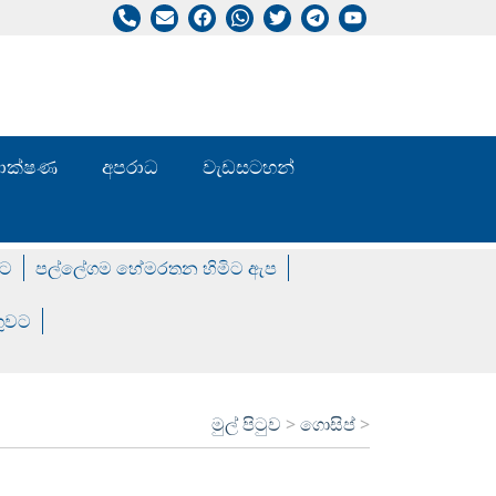
/ තාක්ෂණ
අපරාධ
වැඩසටහන්
වට
පල්ලේගම හේමරතන හිමිට ඇප
ගුවට
මුල් පිටුව
>
ගොසිප්
>