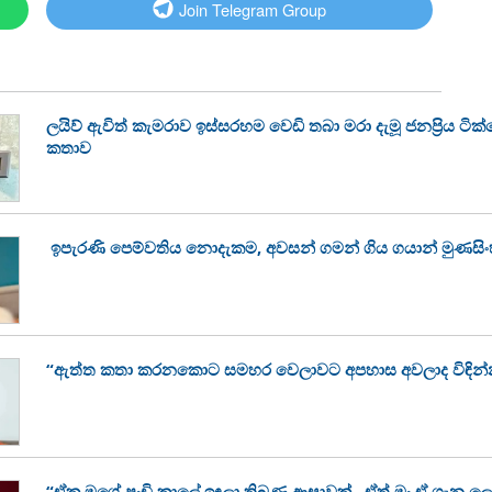
Join Telegram Group
ලයිව් ඇවිත් කැමරාව ඉස්සරහම වෙඩි තබා මරා දැමූ ජනප්‍රිය ටි
කතාව
ඉපැරණි පෙම්වතිය නොදැකම, අවසන් ගමන් ගිය ගයාන් මුණසි
“ඇත්ත කතා කරනකොට සමහර වෙලාවට අපහාස අවලාද විඳින්
“ඒක මගේ පුංචි කාලේ ඉඳලා තිබුණු ආසාවක්.. ඒත් මං ඒ ගැන ල