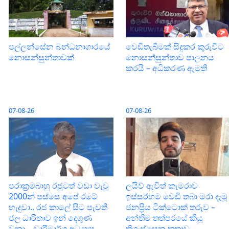
පල්ලන්සේන බන්ධනාගාරයේ
වෙඩිතැබීමක් සිදුකර කුරුවිට
නොසන්සුන්තාවක්
නොසන්සුන්තාව පාලනය
කරයි – අධිකරණ ඇමති
07-08-26
07-08-26
පරාක‍්‍රමබාහු රජුටත් වඩා වැවු
ලයිව් ඇවිත් කැමරාව
2000න් පස්සෙ අපේ රටේ
ඉස්සරහම වෙඩි තබා මරා දැමූ
හැදුවා.. රජ කාලේ සිට පැවති
ජනප්‍රිය ටික්ටොක් තරුව –
ජල ධාරිතාව ඉන් දෙගුණ
අන්තිම තත්පරයේ කියූ
වුනා..- වාරිමාර්ග අධ්‍යක්‍ෂ
තිගැස්සෙන කතාව