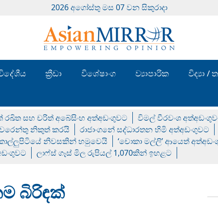
2026 අගෝස්‍තු මස 07 වන සිකුරාදා
විදේශීය
ක්‍රීඩා
විශේෂාංග
ව්‍යාපාරික
විද්‍යා 
් රඛිත සහ චරිත් අබේසිංහ අත්අඩංගුවට
විමල් වීරවංශ අත්අඩංගු
රෙන්තු නිකුත් කරයි
රාජාංගනේ සද්ධාරතන හිමි අත්අඩංගුවට
 කොල්ලුපිටියේ නිවසකින් හමුවෙයි
‘චොකා මල්ලි’ ආයෙත් අත්අඩං
්අඩංගුවට
ලාෆ්ස් ගෑස් මිල රුපියල් 1,070කින් ඉහළට
ම බිරිඳක්