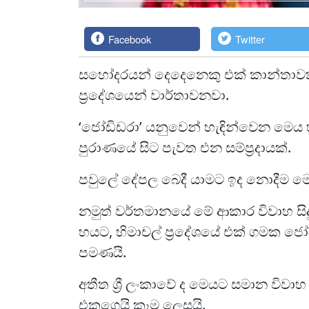
Facebook
Twitter
සහෝදරයන් දෙදෙනෙකු එක් කාන්තාවක් හ
ප්‍රදේශයෙන් වාර්තාවනවා.
‘ජෝඩිඩරා’ යනුවෙන් හැඳින්වෙන මෙය හි
පුරාණයේ සිට පැවත එන සම්ප්‍රදායක්.
පවුලේ දේපල බෙදී යාමට ඉද නොදීම මෙම
නමුත් වර්තමානයේ මේ ආකාර විවාහ සි
හයට, හිමාචල් ප්‍රදේශයේ එක් ගමක ජෝඩ
පමණයි.
අතීත ශ්‍රී ලංකාවේ ද මෙයට සමාන විවා
එකගෙයි කෑම ලෙසයි.