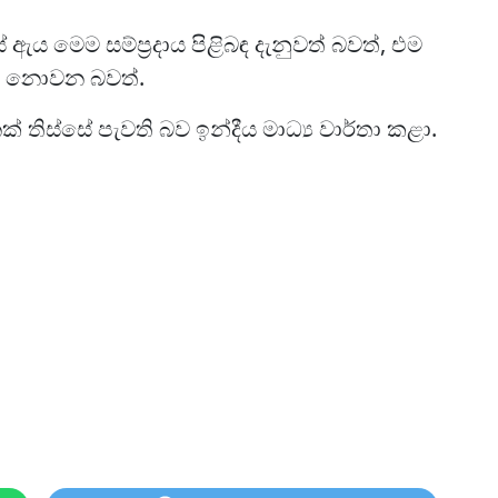
ේ ඇය මෙම සම්ප්‍රදාය පිළිබඳ දැනුවත් බවත්, එම
න් නොවන බවත්.
 තිස්සේ පැවති බව ඉන්දීය මාධ්‍ය වාර්තා කළා.