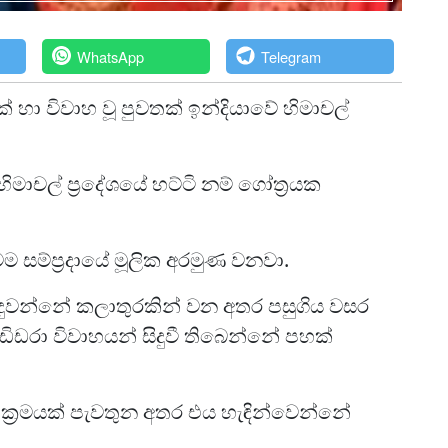
WhatsApp
Telegram
ා විවාහ වූ පුවතක් ඉන්දියාවේ හිමාචල්
මාචල් ප්‍රදේශයේ හට්ටි නම් ගෝත්‍රයක
 සම්ප්‍රදායේ මූලික අරමුණ වනවා.
දුවන්නේ කලාතුරකින් වන අතර පසුගිය වසර
ිඩරා විවාහයන් සිදුවී තිබෙන්නේ පහක්
හ ක්‍රමයක් පැවතුන අතර එය හැඳින්වෙන්නේ