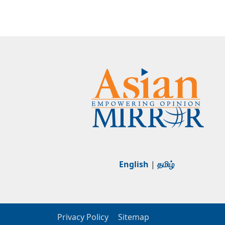
English
|
தமிழ்
Privacy Policy
Sitemap