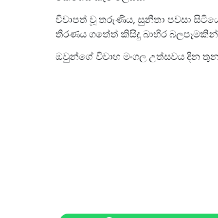
විවාපත් වූ තරුණිය, සුනීතා පවසා සිටිය
තීරණය ගත්‍තේ කිසිදු බාහිර බලපෑමකි
ඔවුන්ගේ විවාහ මංගල උත්සවය දින තුනක්