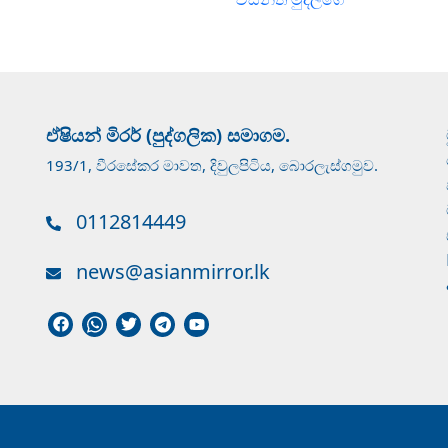
ඒෂියන් මිරර් (පුද්ගලික) සමාගම.
193/1, වීරසේකර මාවත, දිවුලපිටිය, බොරලැස්ගමුව.
0112814449
news@asianmirror.lk