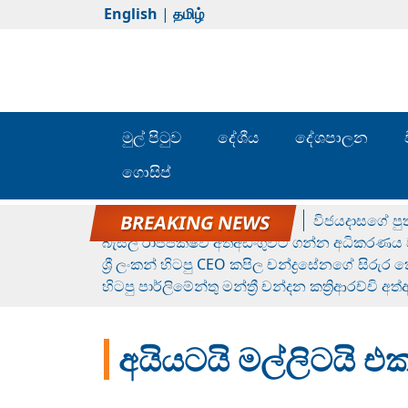
English
|
தமிழ்
මුල් පිටුව
දේශීය
දේශපාලන
ගොසිප්
රන් ගෙනා රුමේෂ්ගේ හෙල්ලය
විජයදාසගේ පුත
බැසිල් රාජපක්ෂව අත්අඩංගුවට ගන්න අධිකරණය ව
ශ්‍රී ලංකන් හිටපු CEO කපිල චන්ද්‍රසේනගේ සිරුර
හිටපු පාර්ලිමේන්තු මන්ත්‍රී චන්දන කත්‍රිආරච්චි අත
අයියටයි මල්ලිටයි එක