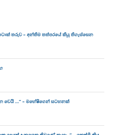
ක්ටොක් තරුව – අන්තිම තත්පරයේ කියූ තිගැස්සෙන
ංහ
න වෙයි …” – මහේෂිගෙන් සටහනක්
ොකු දෙයක් දැනගෙන තිබුණේ නැහැ..” – නෙත්මි කියූ