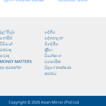
මුල් පිටුව
දේශීය
ගොසිප්
දේශපාලන
වීඩියෝ
විදේශීය
මතවාද
ක්‍රීඩා
සංවාද
විශේෂාංග
MONEY MATTERS
ව්‍යාපාරික
අප අමතන්න
විද්‍යා / තාක්ෂණ
අපරාධ
Copyright © 2026
Asian Mirror (Pvt) Ltd