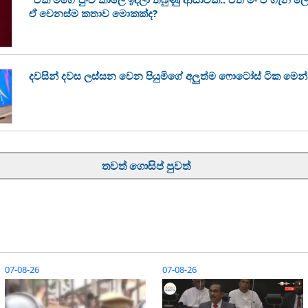
ඒ වෙනස්ම කතාව මොකක්ද?
දවසින් දවස ලස්සන වෙන පියුමිගේ අලුත්ම ෆොටෝස් ටික මෙන
තවත් ගොසිප් පුවත්
07-08-26
07-08-26