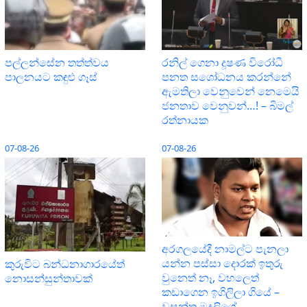
පල්ලන්සේන තත්ත්වය
රනිල් ගෙනා දූෂණ විරෝධී
පාලනයට කඳුළු ගෑස්
පනත සශෝධනය කරන්නේ
ඇමතිලා වෙනුවෙන් නෙමෙයි
ජනතාව වෙනුවන්…! – බිමල්
රත්නායක
07-08-26
07-08-26
අරගලයේදී නාමල්ට පැනලා
යන්න පස්ස‍ා දොරක් ඉතුරු
කුරුවිට බන්ධනාගාරයේත්
වුනෙත් නෑ, වහලෙත්
නොසන්සුන්තාවක්
කඩාගෙන ඉගිලිලා ගියේ –
වසන්ත මුදලිගේ