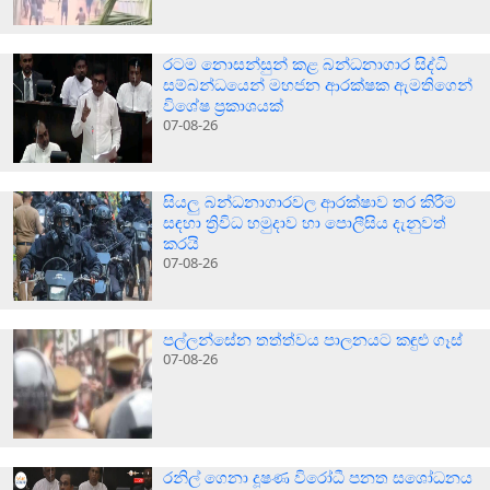
රටම නොසන්සුන් කළ බන්ධනාගාර සිද්ධි
සම්බන්ධයෙන් මහජන ආරක්ෂක ඇමතිගෙන්
විශේෂ ප්‍රකාශයක්
07-08-26
සියලු බන්ධනාගාරවල ආරක්ෂාව තර කිරීම
සඳහා ත්‍රිවිධ හමුදාව හා පොලීසිය දැනුවත්
කරයි
07-08-26
පල්ලන්සේන තත්ත්වය පාලනයට කඳුළු ගෑස්
07-08-26
රනිල් ගෙනා දූෂණ විරෝධී පනත සශෝධනය