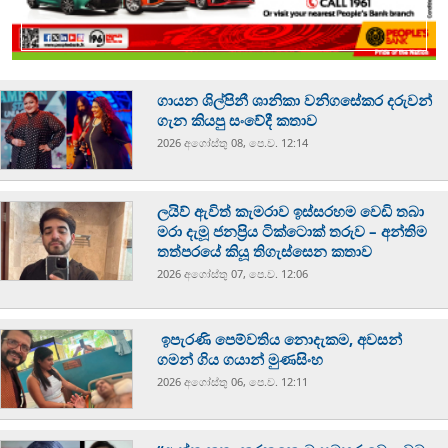
ගායන ශිල්පිනී ශානිකා වනිගසේකර දරුවන්
ගැන කියපු සංවේදී කතාව
2026 අගෝස්‍තු 08, පෙ.ව. 12:14
ලයිව් ඇවිත් කැමරාව ඉස්සරහම වෙඩි තබා
මරා දැමූ ජනප්‍රිය ටික්ටොක් තරුව – අන්තිම
තත්පරයේ කියූ තිගැස්සෙන කතාව
2026 අගෝස්‍තු 07, පෙ.ව. 12:06
ඉපැරණි පෙම්වතිය නොදැකම, අවසන්
ගමන් ගිය ගයාන් මුණසිංහ
2026 අගෝස්‍තු 06, පෙ.ව. 12:11