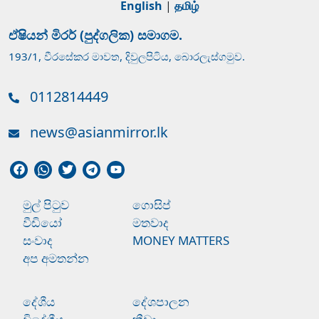
English
|
தமிழ்
ඒෂියන් මිරර් (පුද්ගලික) සමාගම.
193/1, වීරසේකර මාවත, දිවුලපිටිය, බොරලැස්ගමුව.
0112814449
news@asianmirror.lk
මුල් පිටුව
ගොසිප්
වීඩියෝ
මතවාද
සංවාද
MONEY MATTERS
අප අමතන්න
දේශීය
දේශපාලන