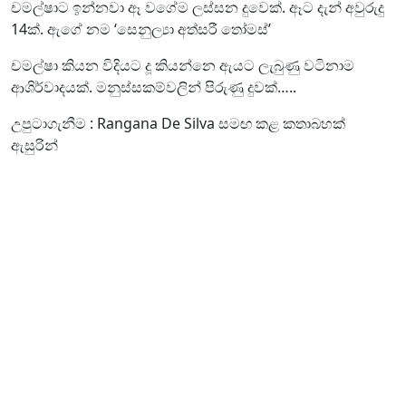
චමල්ෂාට ඉන්නවා ඈ වගේම ලස්සන දුවෙක්. ඈට දැන් අවුරුදු
14ක්. ඇගේ නම ‘සෙනුල්‍යා අත්සරී තෝමස්’
චමල්ෂා කියන විදියට දූ කියන්නෙ ඇයට ලැබුණු වටිනාම
ආශිර්වාදයක්. මනුස්සකම්වලින් පිරුණු දුවක්…..
උපුටාගැනීම : Rangana De Silva සමඟ කළ කතාබහක්
ඇසුරින්