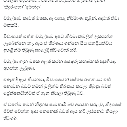
‘කිඳුරංගනා’ ‘අමන්දා’
චමල්ෂාව කාටත් මතක, ඈ රඟපෑ නිර්මාණ තුළින්. අදටත් ඒවා
මතකයි.
විවාහයත් එක්ක චමල්ෂාව අපට නිර්මාණවලින් දැකගන්න
ලැබෙන්නෙ නෑ. ඇය ඒ තීරණය ගන්නෙ සිය ජනප්‍රියත්වය
ඉහළින්ම තිබුණු කාලේදි කිව්වොත් හරි.
චමල්ෂා ගැන මතක අලුත් කරන සොඳුරු කතාබහක් පසුගියදා
අහන්න ලැබුණා.
එතැනදී ඇය කියනවා, විවාහයෙන් පස්සෙ රංගනයට එක්
නොවන බවට තමන් මුලින්ම තීරණය කරලා තිබුණු බවත්
ප්‍රේක්ෂකයින්ටත් ඒ ගැන කියලා තිබුණු බව.
ඒ වගේම තමන් නිදහස සාමකාමී බව අගයන සරලව, නිදහසේ
ජීවත් වෙන්න ආස කෙනෙක් බවත් ඇය හරි ලස්සනට කියලා
තිබුණා.