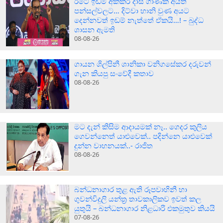
රටේ ඉඩම් අක්කර දාස් ගාණක් අයිති
පන්සල්වලට… දිට්වා හානි වුණ අයට
දෙන්නවත් ඉඩම් නැත්තේ ඒකයි…! – බුද්ධ
ශාසන ඇමති
08-08-26
ගායන ශිල්පිනී ශානිකා වනිගසේකර දරුවන්
ගැන කියපු සංවේදී කතාව
08-08-26
මට දැන් කිසිම ආදායමක් නෑ.. ගෙදර කුලිය
ගෙවන්නෙත් යාළුවෙක්.. පදින්නෙ යාළුවෙක්
දුන්න වාහනයක්..- රාජිත
08-08-26
බන්ධනාගාර තුළ ඇති රූපවාහිනී හා
ගුවන්විදුලි යන්ත්‍ර තාවකාලිකව ඉවත් කල
යුතුයි – බන්ධනාගාර නිළධාරි එකමුතුව කියයි
07-08-26