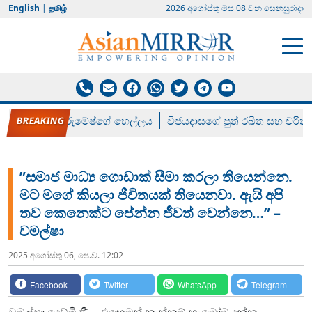
English
|
தமிழ்
2026 අගෝස්‍තු මස 08 වන සෙනසුරාදා
රන් ගෙනා රුමේෂ්ගේ හෙල්ලය
විජයදාසගේ පුත් රඛිත සහ චරිත්
”සමාජ මාධ්‍ය ගොඩාක් සීමා කරලා තියෙන්නෙ.
මට මගේ කියලා ජීවිතයක් තියෙනවා. ඇයි අපි
තව කෙනෙක්ට පේන්න ජීවත් වෙන්නෙ…” –
චමල්ෂා
2025 අගෝස්‍තු 06, පෙ.ව. 12:02
Facebook
Twitter
WhatsApp
Telegram
චමල්ෂා දෙව්මිණී… එහෙමත් නැත්නම් හැමෝම දන්න