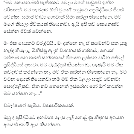
”මම කොහොමත් පැත්තකට වෙලා මගේ පාඩුවේ ඉන්න
චරිතයක්. මට හැමදාම ඕනි වුණේ පාඩුවේ අප්‍රසිද්ධියේ ජීවත්
වෙන්න. සමාජ මාධ්‍ය ගොඩාක් සීමා කරලා තියෙන්නෙ. මට
මගේ කියලා ජීවිතයක් තියෙනවා. ඇයි අපි තව කෙනෙක්ට
පේන්න ජීවත් වෙන්නෙ.
මං එක දෙයකට විරුද්ධයි.. මං දන්නෙ නෑ ඒ කමෙන්ට් එක යුතු
නැද්ද කියලා,, මිනිස්සු අලුත් වාහනයක් ගත්තාම, ගෙයක්
ගත්තාම සහ තමන් සන්තකයේ තියෙන ලස්සන වටින දේවල්
ප්‍රසිද්ධියේ දානවා. මට වැරැද්දක් කියන්න බෑ. හැබැයි මම ඒක
කවදාවත් කරන්නෙ නෑ. මට ඒක කරන්න හිතෙන්නෙ නෑ. මට
වටින දෙයක් තියෙනවා නම් මම ඒක බලලා සතුටු වෙනවා
පෞද්ගලිකව. ඒක තව කෙනෙක් ඉස්සරහා ශෝ ඕෆ් කරන්න
මම යන්නෙ නෑ….”
චමල්ෂාගේ සැමියා ව්‍යාපාරිකයෙක්.
ඔහු ද ප්‍රසිද්ධියට අනවශ්‍ය ලෙස ලැදි නොවුණු නිදහස අගයන
අයෙක් බවයි ඇය කියන්නෙ.