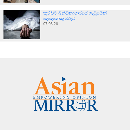
කුරුවිට බන්ධනාගාරයේ ගැටුමෙන්
දෙදෙනෙකු මරුට
07-08-26