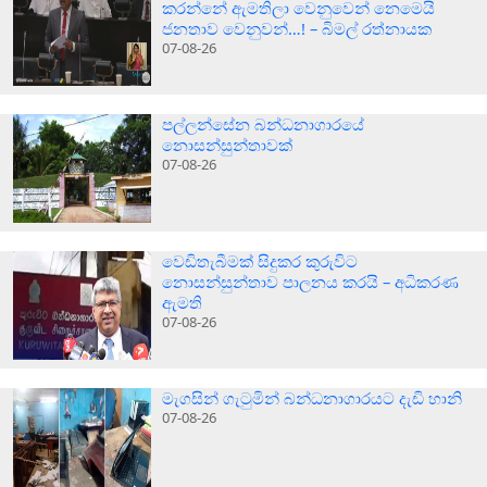
කරන්නේ ඇමතිලා වෙනුවෙන් නෙමෙයි
ජනතාව වෙනුවන්…! – බිමල් රත්නායක
07-08-26
පල්ලන්සේන බන්ධනාගාරයේ
නොසන්සුන්තාවක්
07-08-26
වෙඩිතැබීමක් සිදුකර කුරුවිට
නොසන්සුන්තාව පාලනය කරයි – අධිකරණ
ඇමති
07-08-26
මැගසින් ගැටුමින් බන්ධනාගාරයට දැඩි හානි
07-08-26