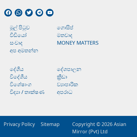
මුල් පිටුව
ගොසිප්
වීඩියෝ
මතවාද
සංවාද
MONEY MATTERS
අප අමතන්න
දේශීය
දේශපාලන
විදේශීය
ක්‍රීඩා
විශේෂාංග
ව්‍යාපාරික
විද්‍යා / තාක්ෂණ
අපරාධ
Privacy Policy
Sitemap
Copyright © 2026
Asian
Mirror (Pvt) Ltd