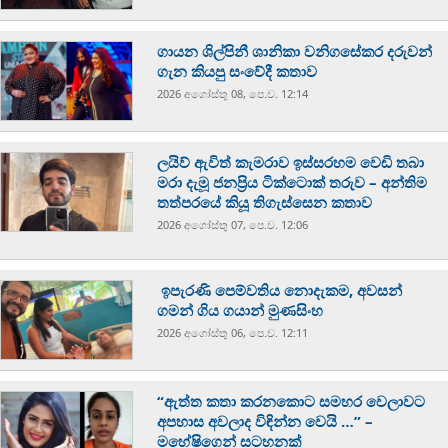
ගායන ශිල්පිනී ශානිකා වනිගසේකර දරුවන්
ගැන කියපු සංවේදී කතාව
2026 අගෝස්‍තු 08, පෙ.ව. 12:14
ලයිව් ඇවිත් කැමරාව ඉස්සරහම වෙඩි තබා
මරා දැමූ ජනප්‍රිය ටික්ටොක් තරුව – අන්තිම
තත්පරයේ කියූ තිගැස්සෙන කතාව
2026 අගෝස්‍තු 07, පෙ.ව. 12:06
ඉපැරණි පෙම්වතිය නොදැකම, අවසන්
ගමන් ගිය ගයාන් මුණසිංහ
2026 අගෝස්‍තු 06, පෙ.ව. 12:11
“ඇත්ත කතා කරනකොට සමහර වෙලාවට
අපහාස අවලාද විඳින්න වෙයි …” –
මහේෂිගෙන් සටහනක්