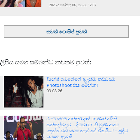
2026 අගෝස්‍තු 06, පෙ.ව. 12:07
තවත් ගොසිප් පුවත්
ලිපිය සමග සම්බන්ධ නවතම පුවත්:
දිනේෂ් ගමගේගේ අලුත්ම කඩවසම්
Photoshoot එක මෙන්න!
09-08-26
රටේ ඉඩම් අක්කර දාස් ගාණක් අයිති
පන්සල්වලට… දිට්වා හානි වුණ අයට
දෙන්නවත් ඉඩම් නැත්තේ ඒකයි…! – බුද්ධ
ශාසන ඇමති