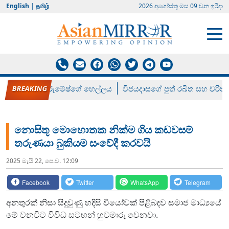
English
|
தமிழ்
2026 අගෝස්‍තු මස 09 වන ඉරිදා
රන් ගෙනා රුමේෂ්ගේ හෙල්ලය
විජයදාසගේ පුත් රඛිත සහ චරිත්
නොසිතූ මොහොතක නික්ම ගිය කඩවසම්
තරුණයා බුකියම සංවේදී කරවයි
2025 මැයි 22, පෙ.ව. 12:09
Facebook
Twitter
WhatsApp
Telegram
අනතුරක් නිසා සිදුවුණු හදිසි වියෝවක් පිළිබදව සමාජ මාධ්‍යයේ
මේ වනවිට විවිධ සටහන් හුවමාරු වෙනවා.