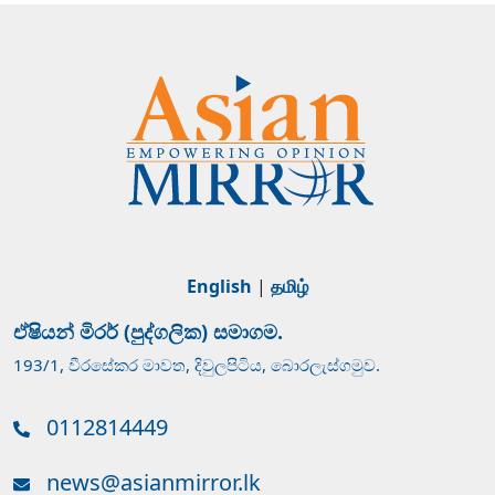
English
|
தமிழ்
ඒෂියන් මිරර් (පුද්ගලික) සමාගම.
193/1, වීරසේකර මාවත, දිවුලපිටිය, බොරලැස්ගමුව.
0112814449
news@asianmirror.lk