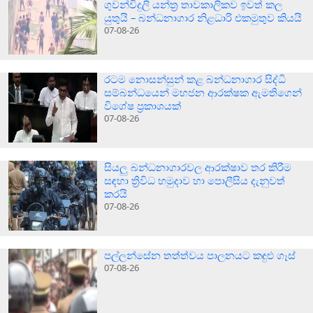
ගුවන්විදුලි යන්ත්‍ර තාවකාලිකව ඉවත් කල
යුතුයි – බන්ධනාගාර නිළධාරි එකමුතුව කියයි
07-08-26
රටම නොසන්සුන් කළ බන්ධනාගාර සිද්ධි
සම්බන්ධයෙන් මහජන ආරක්ෂක ඇමතිගෙන්
විශේෂ ප්‍රකාශයක්
07-08-26
සියලු බන්ධනාගාරවල ආරක්ෂාව තර කිරීම
සඳහා ත්‍රිවිධ හමුදාව හා පොලීසිය දැනුවත්
කරයි
07-08-26
පල්ලන්සේන තත්ත්වය පාලනයට කඳුළු ගෑස්
07-08-26