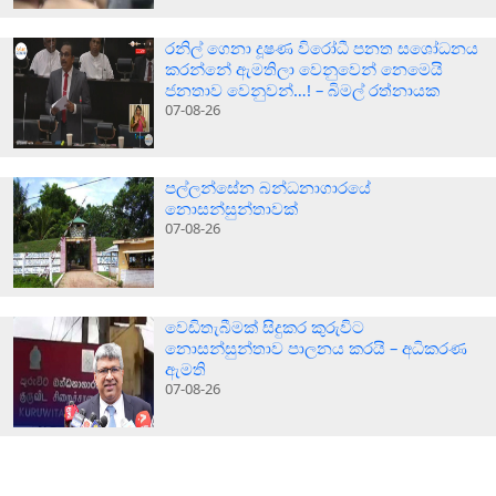
රනිල් ගෙනා දූෂණ විරෝධී පනත සශෝධනය
කරන්නේ ඇමතිලා වෙනුවෙන් නෙමෙයි
ජනතාව වෙනුවන්…! – බිමල් රත්නායක
07-08-26
පල්ලන්සේන බන්ධනාගාරයේ
නොසන්සුන්තාවක්
07-08-26
වෙඩිතැබීමක් සිදුකර කුරුවිට
නොසන්සුන්තාව පාලනය කරයි – අධිකරණ
ඇමති
07-08-26