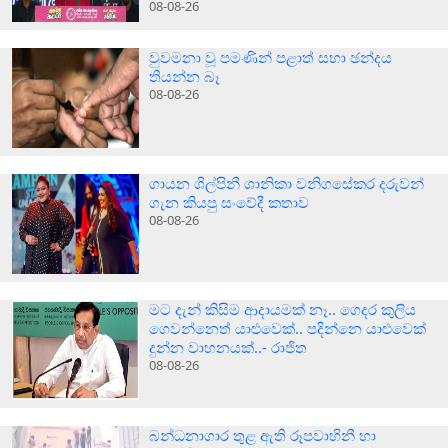
08-08-26
වුවමනා වූ පමණින් පළාත් සභා ඡන්දය
තියන්න බෑ
08-08-26
ගායන ශිල්පිනී ශානිකා වනිගසේකර දරුවන්
ගැන කියපු සංවේදී කතාව
08-08-26
මට දැන් කිසිම ආදායමක් නෑ.. ගෙදර කුලිය
ගෙවන්නෙත් යාළුවෙක්.. පදින්නෙ යාළුවෙක්
දුන්න වාහනයක්..- රාජිත
08-08-26
බන්ධනාගාර තුළ ඇති රූපවාහිනී හා