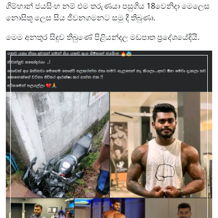
ගිම්හාන් ජයසිංහ නම් එම තරුණයා පසුගිය 18වෙනිදා මෙලෙස
නොසිතූ ලෙස සිය ජීවනගමනට සමු දී තිබුණා.
මෙම අනතුර සිදුව තිබුණේ පිළියන්දල මඩපාත ප්‍රදේශයේදියි.