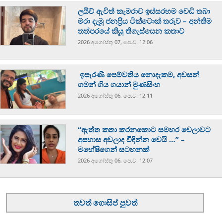
ලයිව් ඇවිත් කැමරාව ඉස්සරහම වෙඩි තබා
මරා දැමූ ජනප්‍රිය ටික්ටොක් තරුව – අන්තිම
තත්පරයේ කියූ තිගැස්සෙන කතාව
2026 අගෝස්‍තු 07, පෙ.ව. 12:06
ඉපැරණි පෙම්වතිය නොදැකම, අවසන්
ගමන් ගිය ගයාන් මුණසිංහ
2026 අගෝස්‍තු 06, පෙ.ව. 12:11
“ඇත්ත කතා කරනකොට සමහර වෙලාවට
අපහාස අවලාද විඳින්න වෙයි …” –
මහේෂිගෙන් සටහනක්
2026 අගෝස්‍තු 06, පෙ.ව. 12:07
තවත් ගොසිප් පුවත්