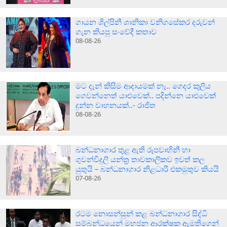
ගායන ශිල්පිනී ශානිකා වනිගසේකර දරුවන්
ගැන කියපු සංවේදී කතාව
08-08-26
මට දැන් කිසිම ආදායමක් නෑ.. ගෙදර කුලිය
ගෙවන්නෙත් යාළුවෙක්.. පදින්නෙ යාළුවෙක්
දුන්න වාහනයක්..- රාජිත
08-08-26
බන්ධනාගාර තුළ ඇති රූපවාහිනී හා
ගුවන්විදුලි යන්ත්‍ර තාවකාලිකව ඉවත් කල
යුතුයි – බන්ධනාගාර නිළධාරි එකමුතුව කියයි
07-08-26
රටම නොසන්සුන් කළ බන්ධනාගාර සිද්ධි
සම්බන්ධයෙන් මහජන ආරක්ෂක ඇමතිගෙන්