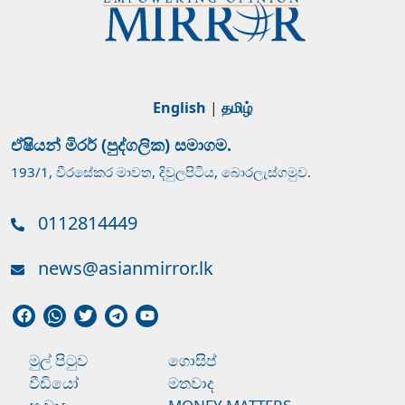
English
|
தமிழ்
ඒෂියන් මිරර් (පුද්ගලික) සමාගම.
193/1, වීරසේකර මාවත, දිවුලපිටිය, බොරලැස්ගමුව.
0112814449
news@asianmirror.lk
මුල් පිටුව
ගොසිප්
වීඩියෝ
මතවාද