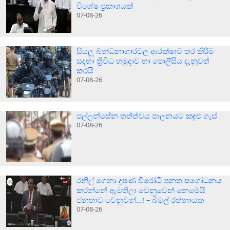
විශේෂ ප්‍රකාශයක්
07-08-26
සියලු බන්ධනාගාරවල ආරක්ෂාව තර කිරීම
සඳහා ත්‍රිවිධ හමුදාව හා පොලීසිය දැනුවත්
කරයි
07-08-26
පල්ලන්සේන තත්ත්වය පාලනයට කඳුළු ගෑස්
07-08-26
රනිල් ගෙනා දූෂණ විරෝධී පනත සශෝධනය
කරන්නේ ඇමතිලා වෙනුවෙන් නෙමෙයි
ජනතාව වෙනුවන්…! – බිමල් රත්නායක
07-08-26