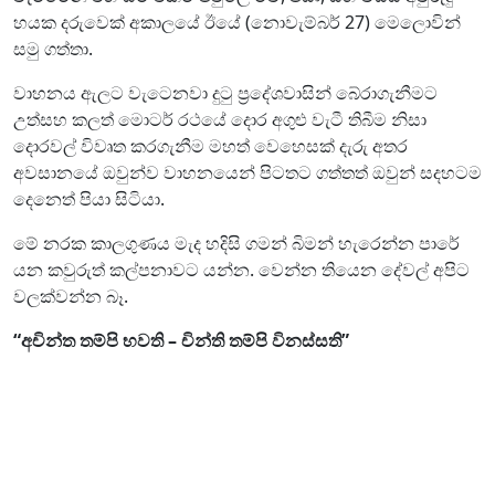
හයක දරුවෙක් අකාලයේ ඊයේ (නොවැම්බර් 27) මෙලොවින්
සමු ගත්තා.
වාහනය ඇලට වැටෙනවා දුටු ප්‍රදේශවාසින් බේරාගැනීමට
උත්සහ කලත් මොටර් රථයේ දොර අගුළු වැටී තිබීම නිසා
දොරවල් විවෘත කරගැනීම මහත් වෙහෙසක් දැරු අතර
අවසානයේ ඔවුන්ව වාහනයෙන් පිටතට ගත්තත් ඔවුන් සදහටම
දෙනෙත් පියා සිටියා.
මේ නරක කාලගුණය මැද හදිසි ගමන් බිමන් හැරෙන්න පාරේ
යන කවුරුත් කල්පනාවට යන්න. වෙන්න තියෙන දේවල් අපිට
වලක්වන්න බෑ.
“අචින්ත තම්පි භවති – චින්ති තම්පි විනස්සති”