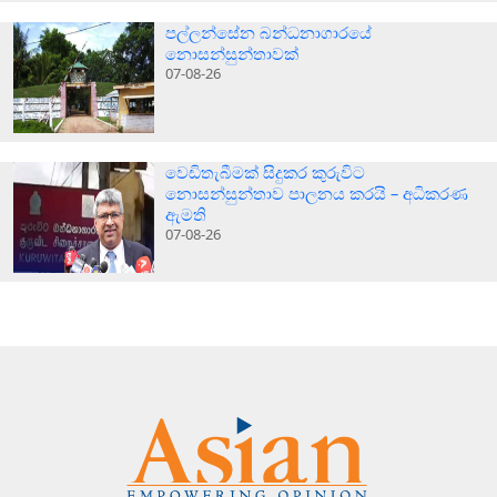
පල්ලන්සේන බන්ධනාගාරයේ
නොසන්සුන්තාවක්
07-08-26
වෙඩිතැබීමක් සිදුකර කුරුවිට
නොසන්සුන්තාව පාලනය කරයි – අධිකරණ
ඇමති
07-08-26