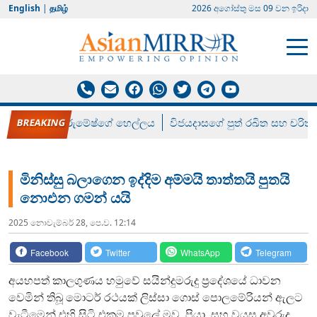
English
|
தமிழ்
2026 අගෝස්‍තු මස 09 වන ඉරිදා
රන් ගෙනා රුමේෂ්ගේ හෙල්ලය
විජයදාසගේ පුත් රඛිත සහ චරිත්
මිනිස්සු බලාගෙන ඉද්දිම අම්මයි තාත්තයි පුතයි
නොඑන ගමන් යයි
2025 නොවැම්‍බර් 28, පෙ.ව. 12:14
Facebook
Twitter
WhatsApp
Telegram
අයහපත් කාලගුණය හමුවේ සයින්දුමරුදු ප්‍රදේශයේ ධාවන
වෙමින් තිබූ මොටර් රථයක් ලිස්සා ගොස් පොලමේරියන් ඇලට
වැටීමෙන් එහි සිටි එකම පවුලේ මව, පියා, සහ වයස අවුරුදු