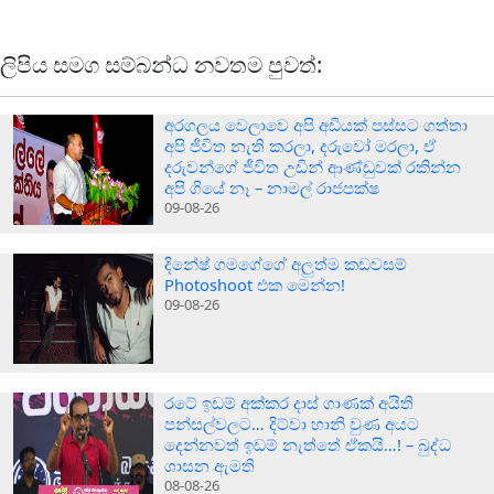
ලිපිය සමග සම්බන්ධ නවතම පුවත්:
අරගලය වෙලාවෙ අපි අඩියක් පස්සට ගත්තා
අපි ජීවිත නැති කරලා, දරුවෝ මරලා, ඒ
දරුවන්ගේ ජීවිත උඩින් ආණ්ඩුවක් රකින්න
අපි ගියේ නෑ – නාමල් රාජපක්ෂ
09-08-26
දිනේෂ් ගමගේගේ අලුත්ම කඩවසම්
Photoshoot එක මෙන්න!
09-08-26
රටේ ඉඩම් අක්කර දාස් ගාණක් අයිති
පන්සල්වලට… දිට්වා හානි වුණ අයට
දෙන්නවත් ඉඩම් නැත්තේ ඒකයි…! – බුද්ධ
ශාසන ඇමති
08-08-26