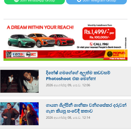
දිනේෂ් ගමගේගේ අලුත්ම කඩවසම්
Photoshoot එක මෙන්න!
2026 අගෝස්‍තු 09, පෙ.ව. 12:06
ගායන ශිල්පිනී ශානිකා වනිගසේකර දරුවන්
ගැන කියපු සංවේදී කතාව
2026 අගෝස්‍තු 08, පෙ.ව. 12:14