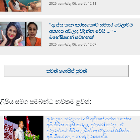
2026 අගෝස්‍තු 06, පෙ.ව. 12:11
“ඇත්ත කතා කරනකොට සමහර වෙලාවට
අපහාස අවලාද විඳින්න වෙයි …” –
මහේෂිගෙන් සටහනක්
2026 අගෝස්‍තු 06, පෙ.ව. 12:07
තවත් ගොසිප් පුවත්
ලිපිය සමග සම්බන්ධ නවතම පුවත්:
අරගලය වෙලාවෙ අපි අඩියක් පස්සට ගත්තා
අපි ජීවිත නැති කරලා, දරුවෝ මරලා, ඒ
දරුවන්ගේ ජීවිත උඩින් ආණ්ඩුවක් රකින්න
අපි ගියේ නෑ – නාමල් රාජපක්ෂ