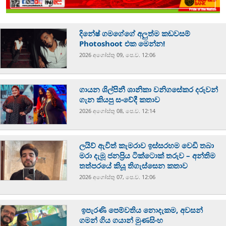
දිනේෂ් ගමගේගේ අලුත්ම කඩවසම්
Photoshoot එක මෙන්න!
2026 අගෝස්‍තු 09, පෙ.ව. 12:06
ගායන ශිල්පිනී ශානිකා වනිගසේකර දරුවන්
ගැන කියපු සංවේදී කතාව
2026 අගෝස්‍තු 08, පෙ.ව. 12:14
ලයිව් ඇවිත් කැමරාව ඉස්සරහම වෙඩි තබා
මරා දැමූ ජනප්‍රිය ටික්ටොක් තරුව – අන්තිම
තත්පරයේ කියූ තිගැස්සෙන කතාව
2026 අගෝස්‍තු 07, පෙ.ව. 12:06
ඉපැරණි පෙම්වතිය නොදැකම, අවසන්
ගමන් ගිය ගයාන් මුණසිංහ