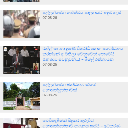
පල්ලන්සේන තත්ත්වය පාලනයට කඳුළු ගෑස්
07-08-26
රනිල් ගෙනා දූෂණ විරෝධී පනත සශෝධනය
කරන්නේ ඇමතිලා වෙනුවෙන් නෙමෙයි
ජනතාව වෙනුවන්…! – බිමල් රත්නායක
07-08-26
පල්ලන්සේන බන්ධනාගාරයේ
නොසන්සුන්තාවක්
07-08-26
වෙඩිතැබීමක් සිදුකර කුරුවිට
නොසන්සුන්තාව පාලනය කරයි – අධිකරණ