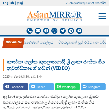
English
|
தமிழ்
2026 අගෝස්‍තු මස 09 වන ඉරිදා
රන් ගෙනා රුමේෂ්ගේ හෙල්ලය
විජයදාසගේ පුත් රඛිත සහ චරිත්
කාන්තා ලෝක කුසලානයේදී ශ්‍රී ලංකා ජාතික ගීය
නුවන්ධිකාගේ හඬින් (VIDEO)
2025 සැප්‍තැම්‍බර් 30, ප.ව. 8:44
Facebook
Twitter
WhatsApp
Telegram
අද (30) පැවැත්වෙන කාන්තා එක්දින ලෝක කුසලාන ක්‍රිකට්
තරගාවලියේ සමාරම්භක උත්සවයේදී ශ්‍රී ලංකා ජාතික ගීය
ගැයීමේ අවස්ථාව නුවන්ධිකා සේනාරත්නට හිමිවිය.