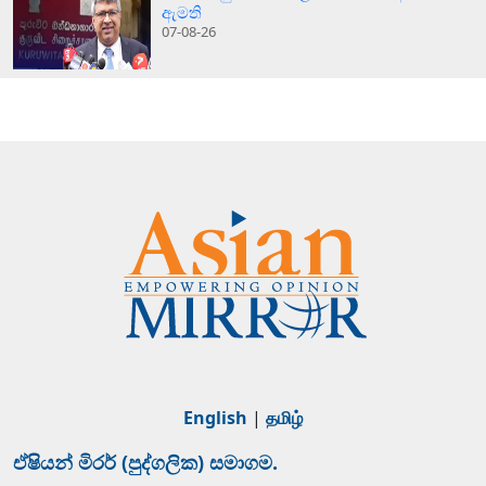
ඇමති
07-08-26
English
|
தமிழ்
ඒෂියන් මිරර් (පුද්ගලික) සමාගම.