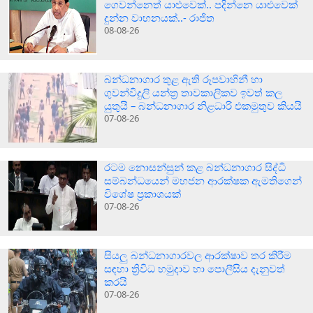
ගෙවන්නෙත් යාළුවෙක්.. පදින්නෙ යාළුවෙක්
දුන්න වාහනයක්..- රාජිත
08-08-26
බන්ධනාගාර තුළ ඇති රූපවාහිනී හා
ගුවන්විදුලි යන්ත්‍ර තාවකාලිකව ඉවත් කල
යුතුයි – බන්ධනාගාර නිළධාරි එකමුතුව කියයි
07-08-26
රටම නොසන්සුන් කළ බන්ධනාගාර සිද්ධි
සම්බන්ධයෙන් මහජන ආරක්ෂක ඇමතිගෙන්
විශේෂ ප්‍රකාශයක්
07-08-26
සියලු බන්ධනාගාරවල ආරක්ෂාව තර කිරීම
සඳහා ත්‍රිවිධ හමුදාව හා පොලීසිය දැනුවත්
කරයි
07-08-26