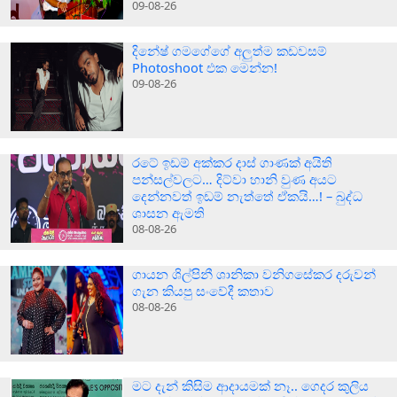
09-08-26
දිනේෂ් ගමගේගේ අලුත්ම කඩවසම්
Photoshoot එක මෙන්න!
09-08-26
රටේ ඉඩම් අක්කර දාස් ගාණක් අයිති
පන්සල්වලට… දිට්වා හානි වුණ අයට
දෙන්නවත් ඉඩම් නැත්තේ ඒකයි…! – බුද්ධ
ශාසන ඇමති
08-08-26
ගායන ශිල්පිනී ශානිකා වනිගසේකර දරුවන්
ගැන කියපු සංවේදී කතාව
08-08-26
මට දැන් කිසිම ආදායමක් නෑ.. ගෙදර කුලිය