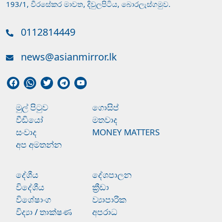
193/1, වීරසේකර මාවත, දිවුලපිටිය, බොරලැස්ගමුව.
0112814449
news@asianmirror.lk
මුල් පිටුව
ගොසිප්
වීඩියෝ
මතවාද
සංවාද
MONEY MATTERS
අප අමතන්න
දේශීය
දේශපාලන
විදේශීය
ක්‍රීඩා
විශේෂාංග
ව්‍යාපාරික
විද්‍යා / තාක්ෂණ
අපරාධ