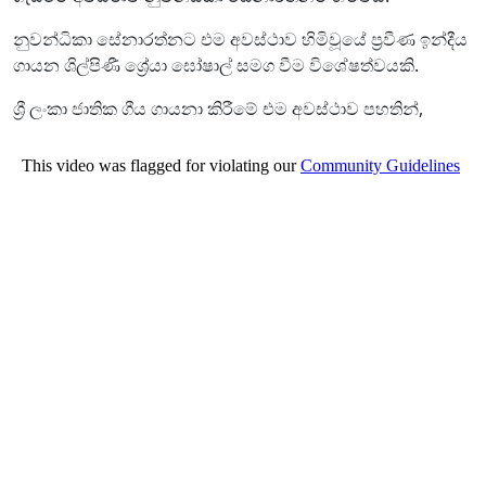
නුවන්ධිකා සේනාරත්නට එම අවස්ථාව හිමිවූයේ ප්‍රවීණ ඉන්දීය
ගායන ශිල්පිණී ශ්‍රේයා ඝෝෂාල් සමග වීම විශේෂත්වයකි.
ශ්‍රී ලංකා ජාතික ගීය ගායනා කිරීමේ එම අවස්ථාව පහතින්,