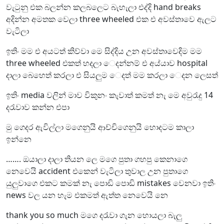
වැටුනු එක බලන්න කලබලෙට බැහැලා එද්දි hand breaks
අදින්න අමතක වෙලා three wheeled එක එ අවස්තාවෙ ඇලට
වැටිලා
ඉතිං මම එ අයටත් කිව්වා මෙ සිද්දිය උන අවස්තාවෙදිම මම
three wheeled එකත් හදලා ෙදන්නම් එ අය්යාව hospital
දාලා බෙහෙත් කරලා එ සියලුම ෙදත් මම කරලා ෙදන ලෙසත්
ඉතිං media වලින් මාව විකුනං කැවාත් කමත් නැ මෙ අවුරැදු 14
දරැවාව කන්න එපා
මු ගෙදර ඇවිල්ලා මගෙනුයි ආච්චිගෙනුයි හොදටම කාලා
ඉන්නෙ
……. ඔයාලා දාලා තියන ලෙ මගෙ පුතා ගහපු කෙනාගෙ
නෙවෙයි accident එකෙන් වැටිලා තුවාල උන පුතාගෙ
යුලුවාගෙ එකට කමක් නැ පොඩි පොඩි mistakes වෙනවා ඉතිං
news වල යන හැම එකමත් ඇත්ත නෙවෙයි නෙ
thank you so much මගෙ දරැවා ගැන හොයලා බැලු