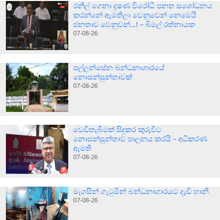
රනිල් ගෙනා දූෂණ විරෝධී පනත සශෝධනය
කරන්නේ ඇමතිලා වෙනුවෙන් නෙමෙයි
ජනතාව වෙනුවන්…! – බිමල් රත්නායක
07-08-26
පල්ලන්සේන බන්ධනාගාරයේ
නොසන්සුන්තාවක්
07-08-26
වෙඩිතැබීමක් සිදුකර කුරුවිට
නොසන්සුන්තාව පාලනය කරයි – අධිකරණ
ඇමති
07-08-26
මැගසින් ගැටුමින් බන්ධනාගාරයට දැඩි හානි
07-08-26