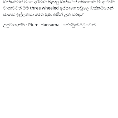
ඔක්කමටත් මගෙ දරැවාට බැනපු ඔක්කටත් බොහොම පිං අන්තිම
වාතාවටත් මම three wheeled අය්යාගෙ පවුලෙ ඔක්කමගෙන්
සාමාව ඉල්ලනවා මගෙ පුතා අතින් උන වරදට”
උපුටාගැනීම : Piumi Hansamali ෆේස්බුක් පිටුවෙන්