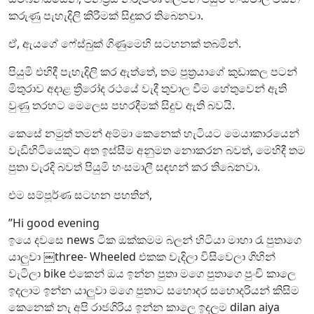
කරුණු පැහැදිලි කිරීමක් සිදුකර තිබෙනවා.
ඒ, ඇයගේ ෆේස්බුක් ගිණුමෙහි සටහනක් තබමින්.
පියුමි එහිදී පැහැදිලි කර ඇත්තේ, තම පුත්‍රයාගේ කුඩාකල පටන්
මිතුරාව අදාළ ත්‍රීරෝද රථයේ වැදී තුවාල වීම හේතුවෙන් ඇති
වුණු තරහට මෙලෙස පහරදීමක් සිදුව ඇති බවයි.
කෙසේ නමුත් තමන් අම්මා කෙනෙක් හැටියට මෙයාකාරයෙන්
වැඩිහිටියෙකුට අත ඉස්සීම අනුමත නොකරන බවත්, මෙහිදී තම
පුතා වැරදි බවත් පියුමි හංසමාලී සඳහන් කර තිබෙනවා.
එම සම්පූර්ණ සටහන පහතින්,
”Hi good evening
ඉයෙ දවසෙ news ටික ඔක්කමම බලන් හිටියා මාහා රැ පුතාගෙ
යාලුවා ￼three- Wheeled එකක වැදිලා විසිවෙලා ගිහින්
වැටිලා bike එකෙන් ඔය ඉන්න පුතා මගෙ පුතාගෙ පුංචි කාලෙ
ඉදලාම ඉන්න යාලුවා මගෙ පුතාට සහොදර සහොදරියන් කිසිම
කෙනෙක් නැ අපි රාජගිරිය ඉන්න කාලෙ ඉදලම dilan aiya