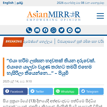
English
|
தமிழ்
2026 අගෝස්‍තු මස 08 වන සෙනසුරාදා
රන් ගෙනා රුමේෂ්ගේ හෙල්ලය
විජයදාසගේ පුත් රඛිත සහ චරිත්
”එයා හරිම ලස්සන හදවතක් තියන දරුවෙක්.
එයාගෙ යාලුවා වැදුණ තරහට තමයි එහෙම
හැසිරිලා තියෙන්නෙ…” – පියුමි
2025 ජූලි 14, ප.ව. 9:10
Facebook
Twitter
WhatsApp
Telegram
සිය පුත්‍රයා ඊයේ (13) දිනයේදී අත්අඩංගුවට පත්වීමේ සිද්ධිය
සම්බන්ධයෙන්, ජනප්‍රිය නිරූපණ ශිල්පිනි පියුමි හංසමාලි විසින්