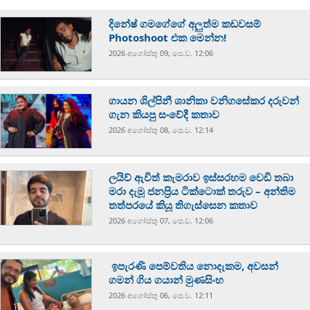
දිනේෂ් ගමගේගේ අලුත්ම කඩවසම්
Photoshoot එක මෙන්න!
2026 අගෝස්‍තු 09, පෙ.ව. 12:06
ගායන ශිල්පිනී ශානිකා වනිගසේකර දරුවන්
ගැන කියපු සංවේදී කතාව
2026 අගෝස්‍තු 08, පෙ.ව. 12:14
ලයිව් ඇවිත් කැමරාව ඉස්සරහම වෙඩි තබා
මරා දැමූ ජනප්‍රිය ටික්ටොක් තරුව – අන්තිම
තත්පරයේ කියූ තිගැස්සෙන කතාව
2026 අගෝස්‍තු 07, පෙ.ව. 12:06
ඉපැරණි පෙම්වතිය නොදැකම, අවසන්
ගමන් ගිය ගයාන් මුණසිංහ
2026 අගෝස්‍තු 06, පෙ.ව. 12:11