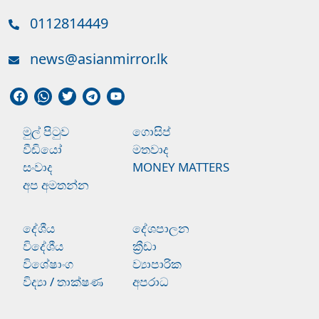
0112814449
news@asianmirror.lk
මුල් පිටුව
ගොසිප්
වීඩියෝ
මතවාද
සංවාද
MONEY MATTERS
අප අමතන්න
දේශීය
දේශපාලන
විදේශීය
ක්‍රීඩා
විශේෂාංග
ව්‍යාපාරික
විද්‍යා / තාක්ෂණ
අපරාධ