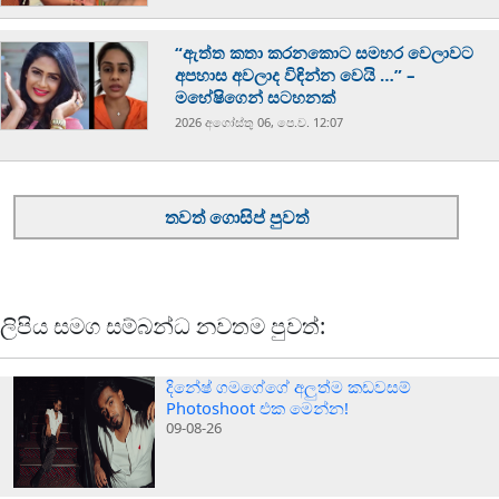
“ඇත්ත කතා කරනකොට සමහර වෙලාවට
අපහාස අවලාද විඳින්න වෙයි …” –
මහේෂිගෙන් සටහනක්
2026 අගෝස්‍තු 06, පෙ.ව. 12:07
තවත් ගොසිප් පුවත්
ලිපිය සමග සම්බන්ධ නවතම පුවත්:
දිනේෂ් ගමගේගේ අලුත්ම කඩවසම්
Photoshoot එක මෙන්න!
09-08-26