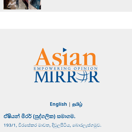
English
|
தமிழ்
ඒෂියන් මිරර් (පුද්ගලික) සමාගම.
193/1, වීරසේකර මාවත, දිවුලපිටිය, බොරලැස්ගමුව.