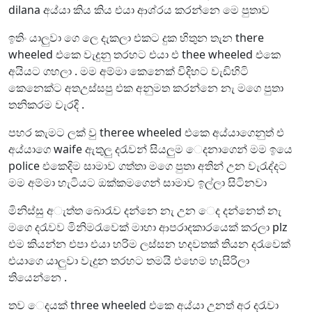
dilana අය්යා කිය කිය එයා ආශ්රය කරන්නෙ මෙ පුතාව
ඉතිං යාලුවා ගෙ ලෙ දැකලා එකට දුක හිතුන තැන there
wheeled එකෙ වැදුනු තරහට එයා එ thee wheeled එකෙ
අයියට ගහලා . මම අම්මා කෙනෙක් විදිහට වැඩිහිටි
කෙනෙක්ට අතඋස්සපු එක අනුමත කරන්නෙ නැ මගෙ පුතා
තනිකරම වැරදි .
පහර කැමට ලක් වු theree wheeled එකෙ අය්යාගෙනුත් එ
අය්යාගෙ waife ඇතුලු දරැවන් සියලුම ෙදනාගෙන් මම ඉයෙ
police එකෙදිම සාමාව ගත්තා මගෙ පුතා අතින් උන වැරැද්දට
මම අම්මා හැටියට ඔක්කමගෙන් සාමාව ඉල්ලා සිටිනවා
මිනිස්සු අැත්ත බොරැව දන්නෙ නැ උන ෙද දන්නෙත් නැ
මගෙ දරැවව මිනිමරැවෙක් මාහා ආපරාදකාරයෙක් කරලා plz
එම කියන්න එපා එයා හරිම ලස්සන හදවතක් තියන දරැවෙක්
එයාගෙ යාලුවා වැදුන තරහට තමයි එහෙම හැසිරිලා
තියෙන්නෙ .
තව ෙදයක් three wheeled එකෙ අය්යා උනත් අර දරැවා