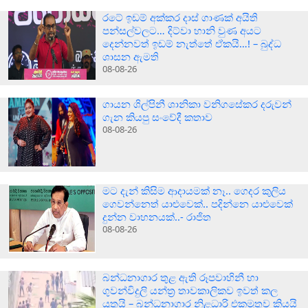
රටේ ඉඩම් අක්කර දාස් ගාණක් අයිති
පන්සල්වලට… දිට්වා හානි වුණ අයට
දෙන්නවත් ඉඩම් නැත්තේ ඒකයි…! – බුද්ධ
ශාසන ඇමති
08-08-26
ගායන ශිල්පිනී ශානිකා වනිගසේකර දරුවන්
ගැන කියපු සංවේදී කතාව
08-08-26
මට දැන් කිසිම ආදායමක් නෑ.. ගෙදර කුලිය
ගෙවන්නෙත් යාළුවෙක්.. පදින්නෙ යාළුවෙක්
දුන්න වාහනයක්..- රාජිත
08-08-26
බන්ධනාගාර තුළ ඇති රූපවාහිනී හා
ගුවන්විදුලි යන්ත්‍ර තාවකාලිකව ඉවත් කල
යුතුයි – බන්ධනාගාර නිළධාරි එකමුතුව කියයි