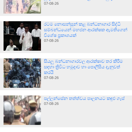
07-08-26
රටම නොසන්සුන් කළ බන්ධනාගාර සිද්ධි
සම්බන්ධයෙන් මහජන ආරක්ෂක ඇමතිගෙන්
විශේෂ ප්‍රකාශයක්
07-08-26
සියලු බන්ධනාගාරවල ආරක්ෂාව තර කිරීම
සඳහා ත්‍රිවිධ හමුදාව හා පොලීසිය දැනුවත්
කරයි
07-08-26
පල්ලන්සේන තත්ත්වය පාලනයට කඳුළු ගෑස්
07-08-26