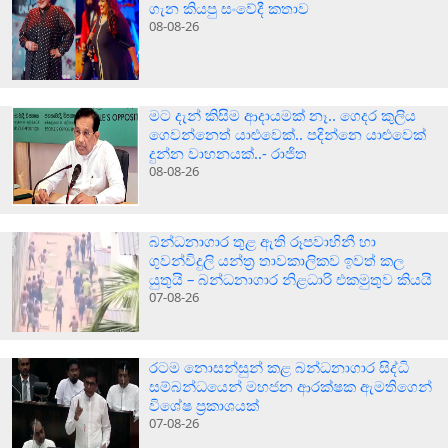
ගැන කියපු සංවේදී කතාව
08-08-26
මට දැන් කිසිම ආදායමක් නෑ.. ගෙදර කුලිය
ගෙවන්නෙත් යාළුවෙක්.. පදින්නෙ යාළුවෙක්
දුන්න වාහනයක්..- රාජිත
08-08-26
බන්ධනාගාර තුළ ඇති රූපවාහිනී හා
ගුවන්විදුලි යන්ත්‍ර තාවකාලිකව ඉවත් කල
යුතුයි – බන්ධනාගාර නිළධාරි එකමුතුව කියයි
07-08-26
රටම නොසන්සුන් කළ බන්ධනාගාර සිද්ධි
සම්බන්ධයෙන් මහජන ආරක්ෂක ඇමතිගෙන්
විශේෂ ප්‍රකාශයක්
07-08-26