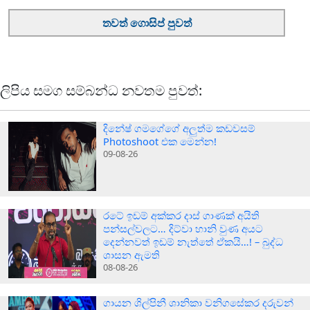
තවත් ගොසිප් පුවත්
ලිපිය සමග සම්බන්ධ නවතම පුවත්:
දිනේෂ් ගමගේගේ අලුත්ම කඩවසම්
Photoshoot එක මෙන්න!
09-08-26
රටේ ඉඩම් අක්කර දාස් ගාණක් අයිති
පන්සල්වලට… දිට්වා හානි වුණ අයට
දෙන්නවත් ඉඩම් නැත්තේ ඒකයි…! – බුද්ධ
ශාසන ඇමති
08-08-26
ගායන ශිල්පිනී ශානිකා වනිගසේකර දරුවන්