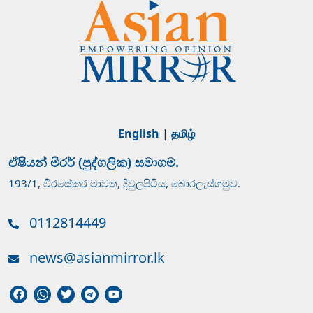
English
|
தமிழ்
ඒෂියන් මිරර් (පුද්ගලික) සමාගම.
193/1, වීරසේකර මාවත, දිවුලපිටිය, බොරලැස්ගමුව.
0112814449
news@asianmirror.lk