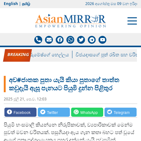
English
|
தமிழ்
2026 අගෝස්‍තු මස 09 වන ඉරිදා
රන් ගෙනා රුමේෂ්ගේ හෙල්ලය
විජයදාසගේ පුත් රඛිත සහ චරිත්
අව#ජාතක පුතා යැයි කියා පුතාගේ තාත්ත
කවුදැයි ඇසූ පැනයට පියුමි දුන්න පිළිතුර
2025 ජූලි 21, පෙ.ව. 12:03
Facebook
Twitter
WhatsApp
Telegram
පියුමි හංසමාලි කියන්නෙ නිරූපිකාවක්, ව්‍යපාරිකාවක් මෙන්ම
පුවත් මවන චරිතයක්. පසුගියදා ඇය ගැන කතා බහට පත් වූයේ
ඇගේ පුතා පුද්ගලයෙකුය පහර දුන්නේ යැයි පවසමින්