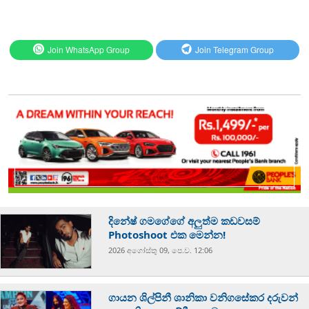
Join WhatsApp Group
Join Telegram Group
දිනේෂ් ගමගේගේ අලුත්ම කඩවසම්
Photoshoot එක මෙන්න!
2026 අගෝස්‍තු 09, පෙ.ව. 12:06
ගායන ශිල්පිනී ශානිකා වනිගසේකර දරුවන්