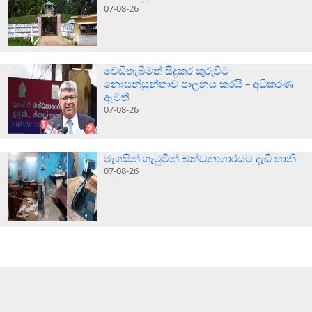
07-08-26
වෙඩිතැබීමක් සිදුකර කුරුවිට
නොසන්සුන්තාව පාලනය කරයි – අධිකරණ
ඇමති
07-08-26
මැගසින් ගැටුමින් බන්ධනාගාරයට දැඩි හානි
07-08-26