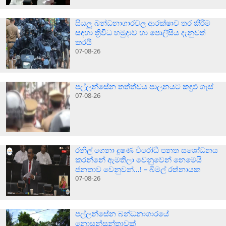
සියලු බන්ධනාගාරවල ආරක්ෂාව තර කිරීම
සඳහා ත්‍රිවිධ හමුදාව හා පොලීසිය දැනුවත්
කරයි
07-08-26
පල්ලන්සේන තත්ත්වය පාලනයට කඳුළු ගෑස්
07-08-26
රනිල් ගෙනා දූෂණ විරෝධී පනත සශෝධනය
කරන්නේ ඇමතිලා වෙනුවෙන් නෙමෙයි
ජනතාව වෙනුවන්…! – බිමල් රත්නායක
07-08-26
පල්ලන්සේන බන්ධනාගාරයේ
නොසන්සුන්තාවක්