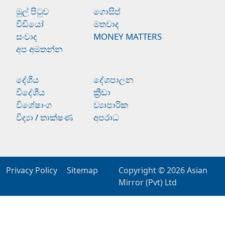
මුල් පිටුව
ගොසිප්
වීඩියෝ
මතවාද
සංවාද
MONEY MATTERS
අප අමතන්න
දේශීය
දේශපාලන
විදේශීය
ක්‍රීඩා
විශේෂාංග
ව්‍යාපාරික
විද්‍යා / තාක්ෂණ
අපරාධ
Privacy Policy
Sitemap
Copyright © 2026
Asian
Mirror (Pvt) Ltd