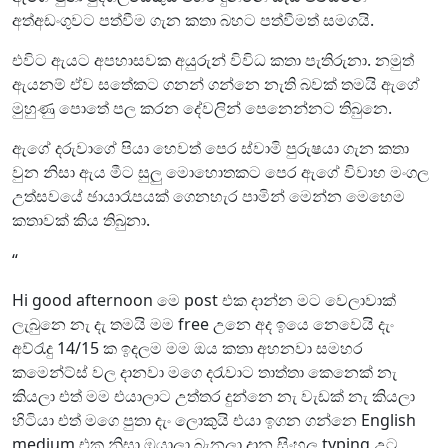
අත්අඩංගුවට පත්වීම ගැන කතා බහට පත්වීමත් සමගයි.
එවිට ඇයට අපහාසවක අයුරුන් විවිධ කතා පැතිරුනා. නමුත්
ඇයනම් ඒව සතේකට ගනන් ගන්නෙ නැති බවක් තමයි ඇගේ
මුහුණු පොතේ පල කරන දේවලින් පෙනෙන්නට තිබුනෙ.
ඇගේ දරුවාගේ පියා හෙවත් පෙර ස්වාමි පුරුෂයා ගැන කතා
වුන නිසා ඇය මීට සුලු මොහොතකට පෙර ඇගේ විවාහ මංගල
උත්සවයේ ඡායාරෑපයක් ගෙනහැර පාමින් මෙන්න මෙහෙම
කතාවක් කිය තිබුනා.
“
Hi good afternoon මෙ post එක දාන්න මට වෙලාවාක්
ලැබුනෙ නැ දැ තමයි මම free උනෙ අද ඉයෙ නෙවෙයි දැං
අව්රැදු 14/15 ක ඉදලම මම ඔය කතා අහනවා සමහර
කමෙන්ට්ස් වල දානවා මගෙ දරැවාට තාත්තා කෙනෙක් නැ
කියලා එත් මම එයාලාට උත්තර දුන්නෙ නැ වැඩක් නැ කියලා
හිටියා එත් මගෙ පුතා දැං ලොකුයි එයා ඉගන ගන්නෙ English
medium එක නිසා ඔයාලා බැනලා දාන සිංහල typing උට