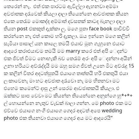
තෙරෙන් නැ. එත් එක පාරටම ඇවිල්ලා ඇහනවා අම්මා
අවජාතක දරැවෙක් කියලා දාලා තියෙන්නෙ ආවජාතක කියන
එකෙ තෙරැම මොකද්ද අම්මාත් දවසතක් කාටද බැනලා දාලා
තියන post එකකුත් දැක්කා ලු. මගෙ පුතා face book පාවිච්චි
කරන්නෙ නැ එත් කොම හරි දැකලා. ඔය ඉන්නෙ මගෙ කලින්
සැමියා පාසාල් යන කාලෙ තමයි එයාව මුන ගැහුනෙ එයාට
ආදරෙ කරාඑයාවම තමයි මම marry කරෙ එත් අපි ෙදන්ට
එක ජිවත් විමට නොහැකි බව තෙරැම් අරං අපි ෙදන්නා අයින්
උනා හරියට අව්රැද්දයි මම ඔහු සමග ජිවත් උනෙ මිට අව්රැදු 15
ක කලින් විතර අදටත්පුතයි එයාගෙ තාත්තයි හරි එකතුයි එයා
ලංකාවෙනැ මා හට අවජාත දරැවො නැ මම හිතනවා මට
එහෙම කමෙන්ට් දාපු උන් සෙරම ආවජාතකයි කියලා. එ
ඔක්කට සාප වෙවා මට කියන්න තියෙන්නෙ අනුන්ගෙ හු*+*+
ල් හොයන්නෙ නැතුව වැඩක් බාලා ගන්න. මෙ photo එක මට
එව්වෙ එයාගෙ නංගි එයාගෙ ගෙදර අදටත් අපෙ wedding
photo එක තියනවා එයාගෙ ගෙදර අය මට ආදරෙයි”