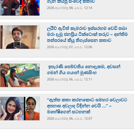
ගැන කියපු සංවේදී කතාව
2026 අගෝස්‍තු 08, පෙ.ව. 12:14
ලයිව් ඇවිත් කැමරාව ඉස්සරහම වෙඩි තබා
මරා දැමූ ජනප්‍රිය ටික්ටොක් තරුව – අන්තිම
තත්පරයේ කියූ තිගැස්සෙන කතාව
2026 අගෝස්‍තු 07, පෙ.ව. 12:06
ඉපැරණි පෙම්වතිය නොදැකම, අවසන්
ගමන් ගිය ගයාන් මුණසිංහ
2026 අගෝස්‍තු 06, පෙ.ව. 12:11
“ඇත්ත කතා කරනකොට සමහර වෙලාවට
අපහාස අවලාද විඳින්න වෙයි …” –
මහේෂිගෙන් සටහනක්
2026 අගෝස්‍තු 06, පෙ.ව. 12:07