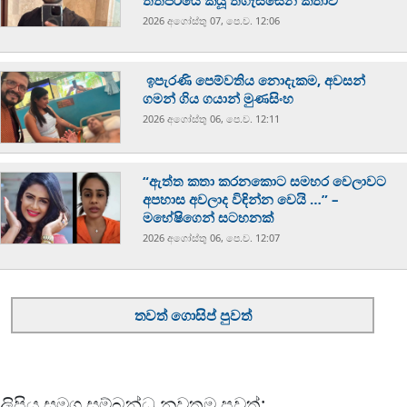
තත්පරයේ කියූ තිගැස්සෙන කතාව
2026 අගෝස්‍තු 07, පෙ.ව. 12:06
ඉපැරණි පෙම්වතිය නොදැකම, අවසන්
ගමන් ගිය ගයාන් මුණසිංහ
2026 අගෝස්‍තු 06, පෙ.ව. 12:11
“ඇත්ත කතා කරනකොට සමහර වෙලාවට
අපහාස අවලාද විඳින්න වෙයි …” –
මහේෂිගෙන් සටහනක්
2026 අගෝස්‍තු 06, පෙ.ව. 12:07
තවත් ගොසිප් පුවත්
ලිපිය සමග සම්බන්ධ නවතම පුවත්: