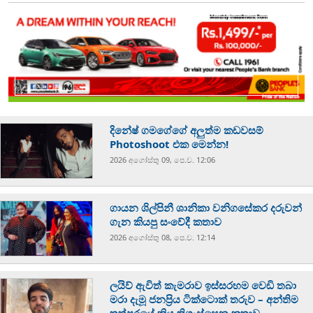
දිනේෂ් ගමගේගේ අලුත්ම කඩවසම්
Photoshoot එක මෙන්න!
2026 අගෝස්‍තු 09, පෙ.ව. 12:06
ගායන ශිල්පිනී ශානිකා වනිගසේකර දරුවන්
ගැන කියපු සංවේදී කතාව
2026 අගෝස්‍තු 08, පෙ.ව. 12:14
ලයිව් ඇවිත් කැමරාව ඉස්සරහම වෙඩි තබා
මරා දැමූ ජනප්‍රිය ටික්ටොක් තරුව – අන්තිම