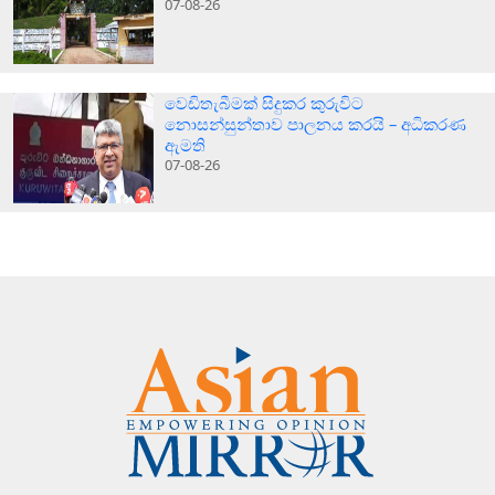
07-08-26
වෙඩිතැබීමක් සිදුකර කුරුවිට
නොසන්සුන්තාව පාලනය කරයි – අධිකරණ
ඇමති
07-08-26