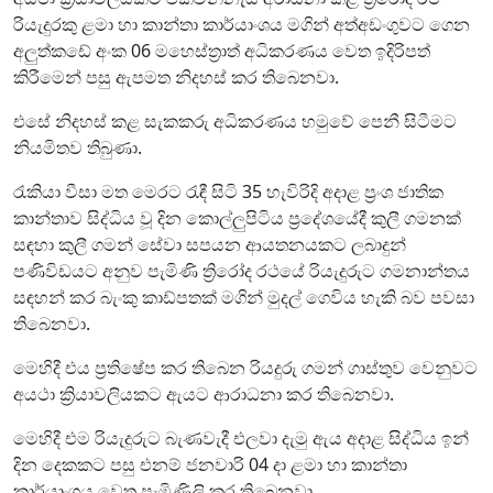
රියැදුරකු ළමා හා කාන්තා කාර්යාංශය මගින් අත්අඩංගුවට ගෙන
අලුත්කඩේ අංක 06 මහෙස්ත්‍රාත් අධිකරණය වෙත ඉදිරිපත්
කිරීමෙන් පසු ඇපමත නිදහස් කර තිබෙනවා.
එසේ නිදහස් කළ සැකකරු අධිකරණය හමුවේ පෙනී සිටීමට
නියමිතව තිබුණා.
රැකියා වීසා මත මෙරට රැඳී සිටි 35 හැවිරිදි අදාළ ප්‍රංශ ජාතික
කාන්තාව සිද්ධිය වූ දින කොල්ලුපිටිය ප්‍රදේශයේදී කුලී ගමනක්
සඳහා කුලී ගමන් සේවා සපයන ආයතනයකට ලබාදුන්
පණිවිඩයට අනුව පැමිණි ත්‍රිරෝද රථයේ රියැදුරුට ගමනාන්තය
සඳහන් කර බැංකු කාඩ්පතක් මගින් මුදල් ගෙවිය හැකි බව පවසා
තිබෙනවා.
මෙහිදී එය ප්‍රතිෂේප කර තිබෙන රියදුරු ගමන් ගාස්තුව වෙනුවට
අයථා ක්‍රියාවලියකට ඇයට ආරාධනා කර තිබෙනවා.
මෙහිදී එම රියැදුරුට බැණවැදී එලවා දැමු ඇය අදාළ සිද්ධිය ඉන්
දින දෙකකට පසු එනම් ජනවාරි 04 දා ළමා හා කාන්තා
කාර්යාංශය වෙත පැමිණිලි කර තිබෙනවා.