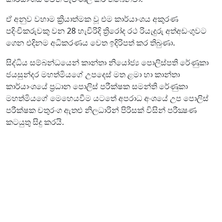
ඒ අනුව වහාම ක්‍රියාත්මක වූ එම කාර්යාංශය අකුරණ
පදිංචිකරුවකු වන 28 හැවිරිදි ත්‍රිරෝද රථ රියැදුරු අත්අඩංගුවට
ගෙන එදිනම අධිකරණය වෙත ඉදිරිපත් කර තිබුණා.
සිද්ධිය සම්බන්ධයෙන් කාන්තා නියෝජ්‍ය පොලිස්පති රේණුකා
ජයසුන්දර මහත්මියගේ උපදෙස් මත ළමා හා කාන්තා
කාර්යාංශයේ ප්‍රධාන පොලිස් පරීක්ෂක සමන්ති රේණුකා
මහත්මියගේ මෙහෙයවීම යටතේ අපරාධ අංශයේ උප පොලිස්
පරීක්ෂක චතුරංග ඇතළු නිලධාරින් පිරිසක් විසින් පරීක්‍ෂණ
කටයුතු සිදු කරයි.