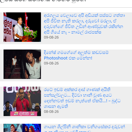
අරගලය වෙලාවෙ අපි අඩියක් පස්සට ගත්තා
අපි ජීවිත නැති කරලා, දරුවෝ මරලා, ඒ
දරුවන්ගේ ජීවිත උඩින් ආණ්ඩුවක් රකින්න
අපි ගියේ නෑ – නාමල් රාජපක්ෂ
09-08-26
දිනේෂ් ගමගේගේ අලුත්ම කඩවසම්
Photoshoot එක මෙන්න!
09-08-26
රටේ ඉඩම් අක්කර දාස් ගාණක් අයිති
පන්සල්වලට… දිට්වා හානි වුණ අයට
දෙන්නවත් ඉඩම් නැත්තේ ඒකයි…! – බුද්ධ
ශාසන ඇමති
08-08-26
ගායන ශිල්පිනී ශානිකා වනිගසේකර දරුවන්