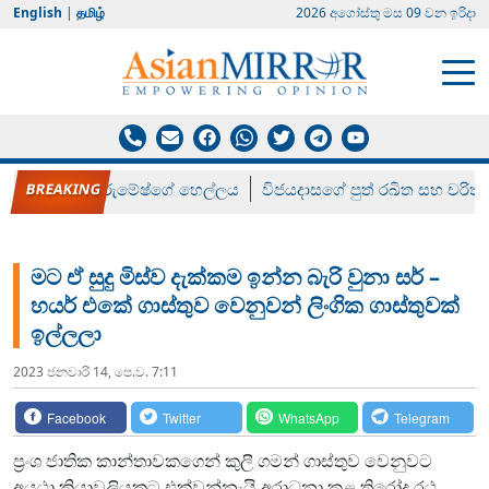
English
|
தமிழ்
2026 අගෝස්‍තු මස 09 වන ඉරිදා
රන් ගෙනා රුමේෂ්ගේ හෙල්ලය
විජයදාසගේ පුත් රඛිත සහ චරිත්
මට ඒ සුදු මිස්ව දැක්කම ඉන්න බැරි වුනා සර් –
හයර් එකේ ගාස්තුව වෙනුවන් ලිංගික ගාස්තුවක්
ඉල්ලලා
2023 ජනවාරි 14, පෙ.ව. 7:11
Facebook
Twitter
WhatsApp
Telegram
ප්‍රංශ ජාතික කාන්තාවකගෙන් කුලී ගමන් ගාස්තුව වෙනුවට
අයථා ක්‍රියාවලියකට එක්වන්නැයි අරාධනා කළ ත්‍රිරෝද රථ