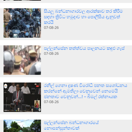
සියලු බන්ධනාගාරවල ආරක්ෂාව තර කිරීම
සඳහා ත්‍රිවිධ හමුදාව හා පොලීසිය දැනුවත්
කරයි
07-08-26
පල්ලන්සේන තත්ත්වය පාලනයට කඳුළු ගෑස්
07-08-26
රනිල් ගෙනා දූෂණ විරෝධී පනත සශෝධනය
කරන්නේ ඇමතිලා වෙනුවෙන් නෙමෙයි
ජනතාව වෙනුවන්…! – බිමල් රත්නායක
07-08-26
පල්ලන්සේන බන්ධනාගාරයේ
නොසන්සුන්තාවක්