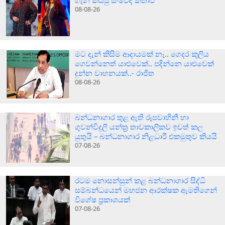
ගැන කියපු සංවේදී කතාව
08-08-26
මට දැන් කිසිම ආදායමක් නෑ.. ගෙදර කුලිය
ගෙවන්නෙත් යාළුවෙක්.. පදින්නෙ යාළුවෙක්
දුන්න වාහනයක්..- රාජිත
08-08-26
බන්ධනාගාර තුළ ඇති රූපවාහිනී හා
ගුවන්විදුලි යන්ත්‍ර තාවකාලිකව ඉවත් කල
යුතුයි – බන්ධනාගාර නිළධාරි එකමුතුව කියයි
07-08-26
රටම නොසන්සුන් කළ බන්ධනාගාර සිද්ධි
සම්බන්ධයෙන් මහජන ආරක්ෂක ඇමතිගෙන්
විශේෂ ප්‍රකාශයක්
07-08-26