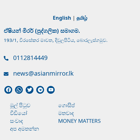
English
|
தமிழ்
ඒෂියන් මිරර් (පුද්ගලික) සමාගම.
193/1, වීරසේකර මාවත, දිවුලපිටිය, බොරලැස්ගමුව.
0112814449
news@asianmirror.lk
මුල් පිටුව
ගොසිප්
වීඩියෝ
මතවාද
සංවාද
MONEY MATTERS
අප අමතන්න