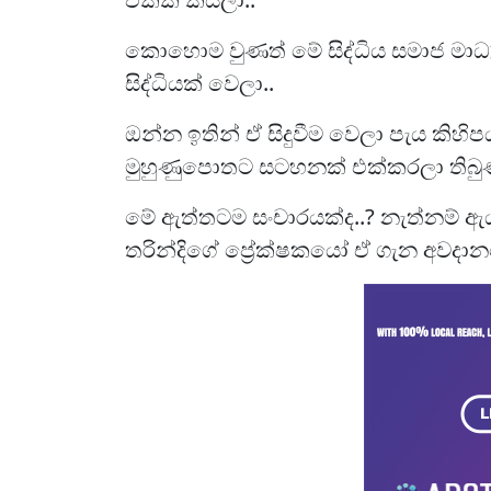
කොහොම වුණත් මේ සිද්ධිය සමාජ මාධ
සිද්ධියක් වෙලා..
ඔන්න ඉතින් ඒ සිදුවීම වෙලා පැය කිහි
මුහුණුපොතට සටහනක් එක්කරලා තිබුණ
මේ ඇත්තටම සංචාරයක්ද..? නැත්නම් 
තරින්දිගේ ප්‍රේක්ෂකයෝ ඒ ගැන අවදාන