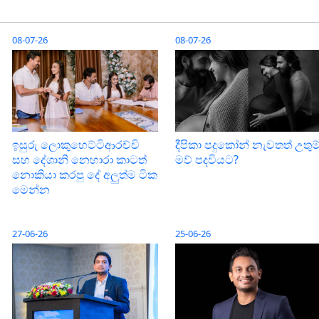
08-07-26
08-07-26
ඉසුරු ලොකුහෙට්ටිආරච්චි
දීපිකා පදුකෝන් නැවතත් උතුම
සහ දේශානි නෙහාරා කාටත්
මව් පදවියට?
නොකියා කරපු දේ අලුත්ම ටික
මෙන්න
27-06-26
25-06-26