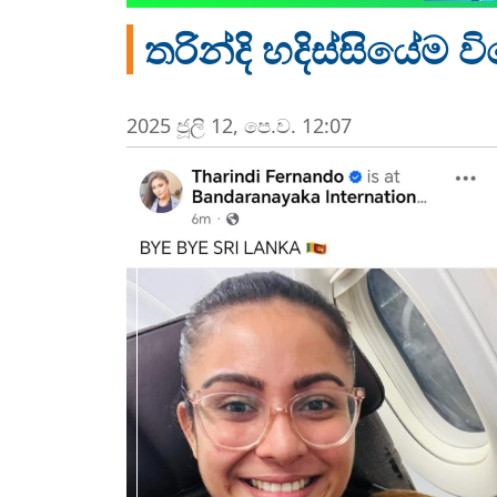
තරින්දි හදිස්සියේම
2025 ජූලි 12, පෙ.ව. 12:07