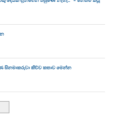
්න
තරුණ සිනමාකරුවා කිව්ව කතාව මෙන්න