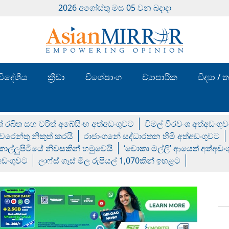
2026 අගෝස්‍තු මස 05 වන බදාදා
විදේශීය
ක්‍රීඩා
විශේෂාංග
ව්‍යාපාරික
විද්‍යා 
් රඛිත සහ චරිත් අබේසිංහ අත්අඩංගුවට
විමල් වීරවංශ අත්අඩංගු
රෙන්තු නිකුත් කරයි
රාජාංගනේ සද්ධාරතන හිමි අත්අඩංගුවට
 කොල්ලුපිටියේ නිවසකින් හමුවෙයි
‘චොකා මල්ලි’ ආයෙත් අත්අඩං
්අඩංගුවට
ලාෆ්ස් ගෑස් මිල රුපියල් 1,070කින් ඉහළට