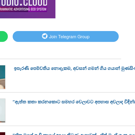
Join Telegram Group
ඉපැරණි පෙම්වතිය නොදැකම, අවසන් ගමන් ගිය ගයාන් මුණසි
“ඇත්ත කතා කරනකොට සමහර වෙලාවට අපහාස අවලාද විඳින්
“ඒක මගේ පුංචි කාලේ ඉඳලා තිබුණු ආසාවක්.. ඒත් මං ඒ ගැන ල