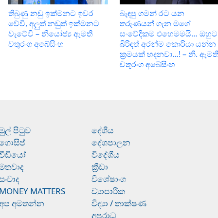
තිබුණු නඩු ඉක්මනට ඉවර
බැඳපු ගමන් රට යන
වේවි, අලුත් නඩුත් ඉක්මනට
තරුණයන් ගැන මගේ
වැටේවි – නියෝජ්‍ය ඇමති
සංවේදිකම එහෙමමයි… ඔහුට
චතුරංග අබේසිංහ
බිරිඳත් අරන්ම කොරියා යන්න
ක්‍රමයක් හදනවා…! – නි. ඇමත
චතුරංග අබේසිංහ
මුල් පිටුව
දේශීය
ගොසිප්
දේශපාලන
වීඩියෝ
විදේශීය
මතවාද
ක්‍රීඩා
සංවාද
විශේෂාංග
MONEY MATTERS
ව්‍යාපාරික
අප අමතන්න
විද්‍යා / තාක්ෂණ
අපරාධ