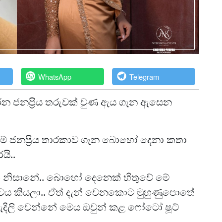
WhatsApp
Telegram
න ජනප්‍රිය තරුවක් වුණ ඇය ගැන ඇසෙන
රන මේ ජනප්‍රිය තාරකාව ගැන බොහෝ දෙනා කතා
යි..
ක් නිසානේ.. බොහෝ දෙනෙක් හිතුවේ මේ
වය කියලා.. ඒත් දැන් වෙනකොට මුහුණුපොතේ
හැදිලි වෙන්නේ මෙය ඔවුන් කළ ෆෝටෝ ෂූට්