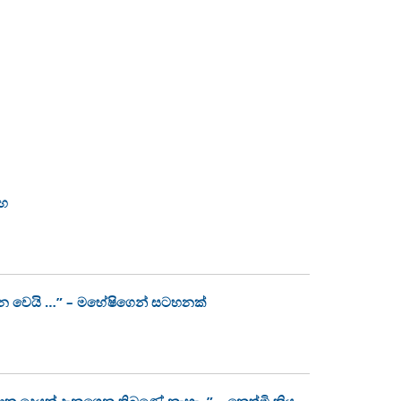
ංහ
න වෙයි …” – මහේෂිගෙන් සටහනක්
ොකු දෙයක් දැනගෙන තිබුණේ නැහැ..” – නෙත්මි කියූ