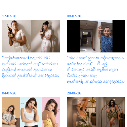
17-07-26
08-07-26
“ප්‍රේක්ෂකයෝ නැතුව මට
“ඔය වගේ සුනඛ දේශපාලනය
තනියම ගමනක් නෑ” සම්මාන
කරන්න එපා” – මීගමු
රාත්‍රියේ කාගෙත් අවධානය
හිරගෙදර වෙඩි තැබීම ගැන
දිනාගත් දුෂේනිගේ හෙළිදරව්ව
විශ්ව ලංකා කළ
ආන්දෝලනාත්මක හෙළිදරව්ව
04-07-26
28-06-26