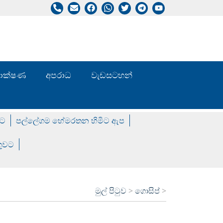
/ තාක්ෂණ
අපරාධ
වැඩසටහන්
වට
පල්ලේගම හේමරතන හිමිට ඇප
ගුවට
මුල් පිටුව
>
ගොසිප්
>