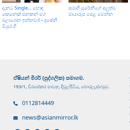
දැනට Single… හොඳ
සරාගී යුරේනිගේ අලුත්ම
කෙනෙක් එනකන් මග
ජායාරූප පෙළ මෙන්න
බලාගෙන ඉන්නවා! – දුෂේනි
මියුරංගි
ඒෂියන් මිරර් (පුද්ගලික) සමාගම.
193/1, වීරසේකර මාවත, දිවුලපිටිය, බොරලැස්ගමුව.
0112814449
news@asianmirror.lk