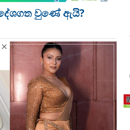
 විදේශගත වුණේ ඇයි?