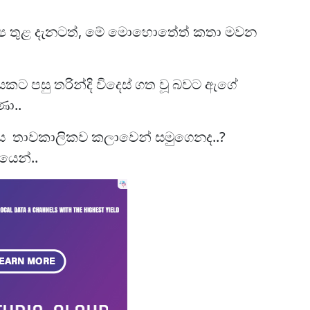
්‍ය තුළ දැනටත්, මේ මොහොතේත් කතා මවන
පයකට පසු තරින්දි විදෙස් ගත වූ බවට ඇගේ
ා..
ඇය තාවකාලිකව කලාවෙන් සමුගෙනද..?
යෙන්..