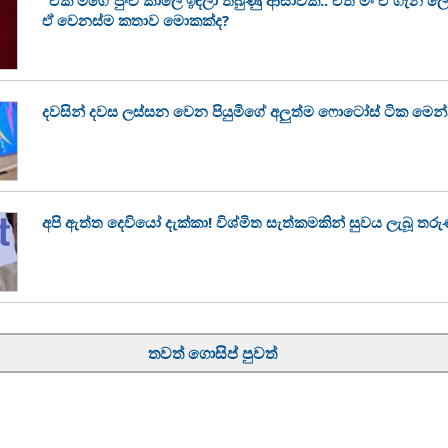
ඒ වෙනස්ම කතාව මොකක්ද?
දවසින් දවස ලස්සන වෙන පියුමිගේ අලුත්ම ෆොටෝස් ටික මෙන
අපි ඇත්ත දෙවියෝ දැක්කා! විශ්මිත සැත්කමකින් සුවය ලැබූ 
තවත් ගොසිප් පුවත්