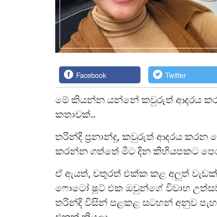
Facebook
Twitter
මේ කියන්න යන්නේ කවුරුත් ආදරය කර
කතාවක්..
තරින්දි ප්‍රනාන්දු, කවුරුත් ආදරය ක
කරන්න ගත්තේ මීට දින කිහියපකට පෙර
ඒ ඇයත්, චතුරත් එක්ක කළ අලුත් වැඩ
ෆොටෝ ෂූට් එක ඔවුන්ගේ විවාහ උත්ස
තරින්දි විසින් පළකළ සටහන් අනුව පැ
එකක් කියලා..