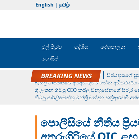
English
|
தமிழ்
මුල් පිටුව
දේශීය
දේශපාලන
ගොසිප්
රන් ගෙනා රුමේෂ්ගේ හෙල්ලය
විජයදාසගේ පුත
බැසිල් රාජපක්ෂව අත්අඩංගුවට ගන්න අධිකරණය ව
ශ්‍රී ලංකන් හිටපු CEO කපිල චන්ද්‍රසේනගේ සිරුර
හිටපු පාර්ලිමේන්තු මන්ත්‍රී චන්දන කත්‍රිආරච්චි අත
පොලීසියේ නීතිය ප්‍ර
අතුරුගිරියේ OIC ළ