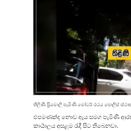
තිලිණි ප්‍රියමාලි පැමිණි මෝටර් රථය පොලිස් ස්
එපමණක්ද නොව ඇය සමග පැමිණි ආරක්
කාර්‍යාලය අසළම රැදී සිට තිබෙනවා.