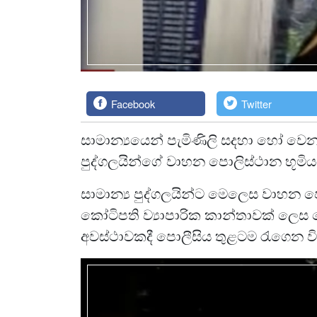
Facebook
Twitter
සාමාන්‍යයෙන් පැමිණිලි සදහා හෝ වෙ
පුද්ගලයින්ගේ වාහන පොලිස්ථාන භූමිය
සාමාන්‍ය පුද්ගලයින්ට මෙලෙස වාහන
කෝටිපති ව්‍යාපාරික කාන්තාවක් ලෙස පෙ
අවස්ථාවකදී පොලීසිය තුළටම රැගෙන වි