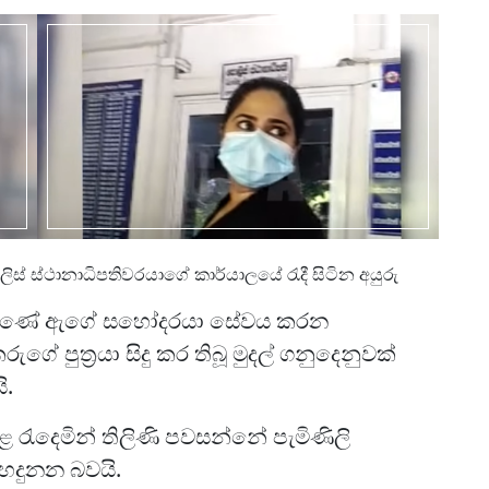
ිස් ස්ථානාධිපතිවරයාගේ කාර්යාලයේ රැදී සිටින අයුරු
 තිබුණේ ඇගේ සහෝදරයා සේවය කරන
රුගේ පුත්‍රයා සිදු කර තිබූ මුදල් ගනුදෙනුවක්
ි.
සළ රැදෙමින් තිලිණි පවසන්නේ පැමිණිලි
හදුනන බවයි.