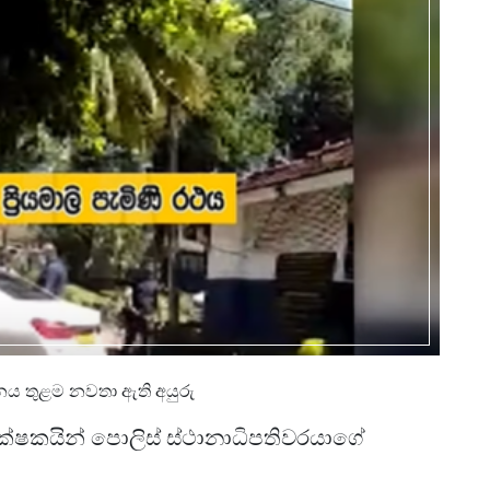
ථානය තුළම නවතා ඇති අයුරු
ෂකයින් පොලිස් ස්ථානාධිපතිවරයාගේ