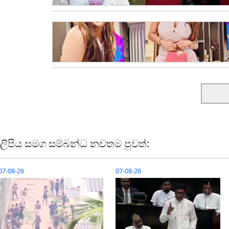
ලිපිය සමග සම්බන්ධ නවතම පුවත්:
07-08-26
07-08-26