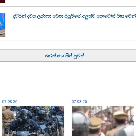
දවසින් දවස ලස්සන වෙන පියුමිගේ අලුත්ම ෆොටෝස් ටික මෙන
තවත් ගොසිප් පුවත්
07-08-26
07-08-26