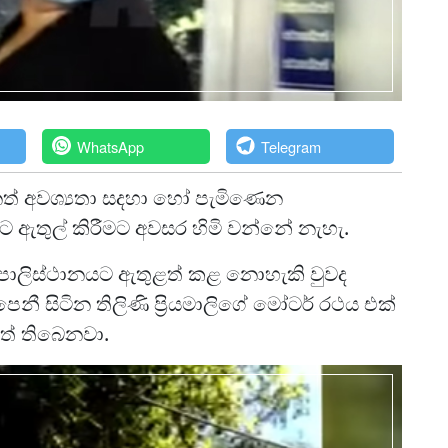
WhatsApp
Telegram
නත් අවශ්‍යතා සදහා හෝ පැමිණෙන
ට ඇතුල් කිරීමට අවසර හිමි වන්නේ නැහැ.
 පොලිස්ථානයට ඇතුළත් කළ නොහැකි වුවද
නී සිටින තිලිණි ප්‍රියමාලිගේ මෝටර් රථය එක්
ත් තිබෙනවා.