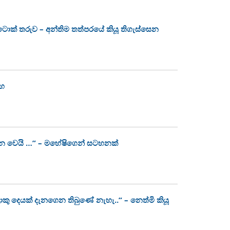
ක්ටොක් තරුව – අන්තිම තත්පරයේ කියූ තිගැස්සෙන
ංහ
න වෙයි …” – මහේෂිගෙන් සටහනක්
ොකු දෙයක් දැනගෙන තිබුණේ නැහැ..” – නෙත්මි කියූ