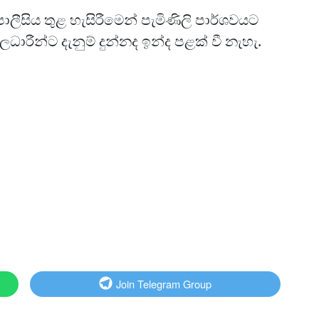
 පොලීසිය තුළ හැසිරීමෙන් පැමිණිලි පාර්ශවයට
ධාරීන්ට දැනුම් දුන්නද ඉන්ද පළක් වී නැහැ.
Join Telegram Group