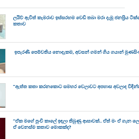
ලයිව් ඇවිත් කැමරාව ඉස්සරහම වෙඩි තබා මරා දැමූ ජනප්‍රිය ටි
කතාව
ඉපැරණි පෙම්වතිය නොදැකම, අවසන් ගමන් ගිය ගයාන් මුණසි
“ඇත්ත කතා කරනකොට සමහර වෙලාවට අපහාස අවලාද විඳින්
“ඒක මගේ පුංචි කාලේ ඉඳලා තිබුණු ආසාවක්.. ඒත් මං ඒ ගැන ල
ඒ වෙනස්ම කතාව මොකක්ද?