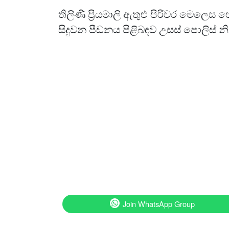
තිලිණි ප්‍රියමාලි ඇතුළු පිරිවර මෙලෙස
සිදුවන පීඩනය පිළිබඳව උසස් පොලිස් නිල
Join WhatsApp Group