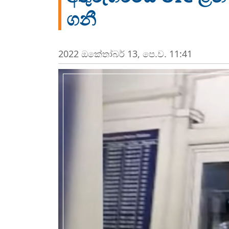
ගනී
2022 ඔක්‍තෝබර් 13, පෙ.ව. 11:41