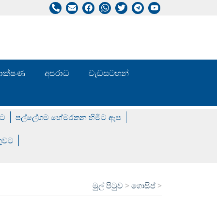
/ තාක්ෂණ
අපරාධ
වැඩසටහන්
වට
පල්ලේගම හේමරතන හිමිට ඇප
ගුවට
මුල් පිටුව
>
ගොසිප්
>