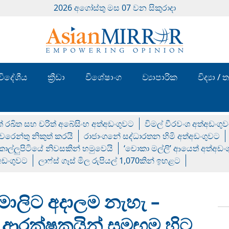
2026 අගෝස්‍තු මස 07 වන සිකුරාදා
විදේශීය
ක්‍රීඩා
විශේෂාංග
ව්‍යාපාරික
විද්‍යා 
් රඛිත සහ චරිත් අබේසිංහ අත්අඩංගුවට
විමල් වීරවංශ අත්අඩංගු
රෙන්තු නිකුත් කරයි
රාජාංගනේ සද්ධාරතන හිමි අත්අඩංගුවට
 කොල්ලුපිටියේ නිවසකින් හමුවෙයි
‘චොකා මල්ලි’ ආයෙත් අත්අඩං
්අඩංගුවට
ලාෆ්ස් ගෑස් මිල රුපියල් 1,070කින් ඉහළට
ියමාලිට අදාලම නැහැ –
ඟ ආරක්ෂකයින් සමඟම හිට