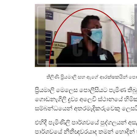
තිලිණි ප්‍රියමාලි සහ ඇගේ ආරක්ෂකයින් පොල
ප්‍රියමාලි මෙලෙස පොලීසියට පැමිණ
ගොඩනැගිලි ද්‍රව්‍ය අලෙවි ස්ථානයේ හිමික
සම්බන්ධයෙන් අතරමැදිකරුවෙකු ලෙසය
එහිදී පැමිණිලි පාර්ශවයේ පුද්ගලයන් අ
පාර්ශවයේ නීතීඥවරයාද තමන් හොදින් 