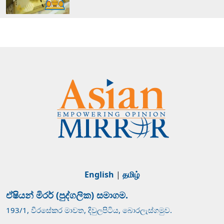
English
|
தமிழ்
ඒෂියන් මිරර් (පුද්ගලික) සමාගම.
193/1, වීරසේකර මාවත, දිවුලපිටිය, බොරලැස්ගමුව.