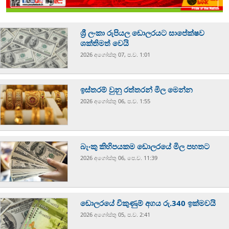
ශ්‍රී ලංකා රුපියල ඩොලරයට සාපේක්ෂව
ශක්තිමත් වෙයි
2026 අගෝස්‍තු 07, ප.ව. 1:01
ඉස්තරම් වුනු රත්තරන් මිල මෙන්න
2026 අගෝස්‍තු 06, ප.ව. 1:55
බැංකු කිහිපයකම ඩොලරයේ මිල පහතට
2026 අගෝස්‍තු 06, පෙ.ව. 11:39
ඩොලරයේ විකුණුම් අගය රු.340 ඉක්මවයි
2026 අගෝස්‍තු 05, ප.ව. 2:41