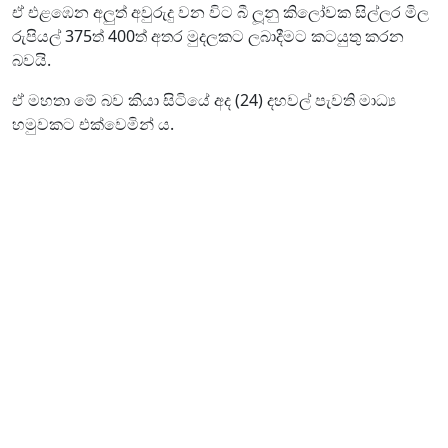
ඒ එළඹෙන අලුත් අවුරුදු වන විට බී ලූනු කිලෝවක සිල්ලර මිල
රුපියල් 375ත් 400ත් අතර මුදලකට ලබාදීමට කටයුතු කරන
බවයි.
ඒ මහතා මේ බව කියා සිටියේ අද (24) දහවල් පැවති මාධ්‍ය
හමුවකට එක්වෙමින් ය.