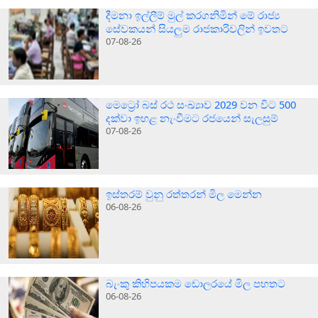
දීමනා ඉල්ලීම් මුල් කරගනිමින් මේ රාජ්‍ය
සේවකයන් සියලුම රාජකාරිවලින් ඉවතට
07-08-26
මෙට්‍රෝ බස් රථ සංඛ්‍යාව 2029 වන විට 500
දක්වා ඉහළ නැංවීමට රජයෙන් සැලසුම්
07-08-26
ඉස්තරම් වුනු රත්තරන් මිල මෙන්න
06-08-26
බැංකු කිහිපයකම ඩොලරයේ මිල පහතට
06-08-26