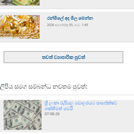
රන්මිලේ අද මිල මෙන්න
2026 අගෝස්‍තු 05, ප.ව. 1:49
තවත් ව්‍යාපාරික පුවත්
ලිපිය සමග සම්බන්ධ නවතම පුවත්:
ශ්‍රී ලංකා රුපියල ඩොලරයට සාපේක්ෂව
ශක්තිමත් වෙයි
07-08-26