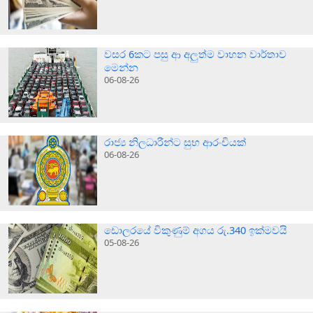
වසර 6කට පසු ආ අලුත්ම වාහන වාර්තාව
මෙන්න
06-08-26
රාජ්‍ය නිලධාරීන්ට සුභ ආරංචියක්
06-08-26
ඩොලරයේ විකුණුම් අගය රු.340 ඉක්මවයි
05-08-26