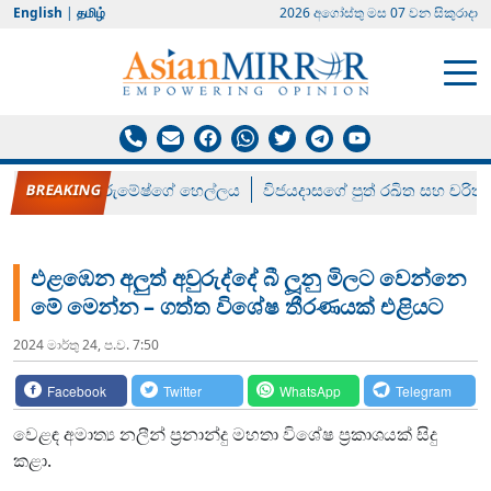
English
|
தமிழ்
2026 අගෝස්‍තු මස 07 වන සිකුරාදා
රන් ගෙනා රුමේෂ්ගේ හෙල්ලය
විජයදාසගේ පුත් රඛිත සහ චරිත්
එළඹෙන අලුත් අවුරුද්දේ බී ලූනු මිලට වෙන්නෙ
මේ මෙන්න – ගත්ත විශේෂ තීරණයක් එළියට
2024 මාර්තු 24, ප.ව. 7:50
Facebook
Twitter
WhatsApp
Telegram
වෙළඳ අමාත්‍ය නලීන් ප්‍රනාන්දු මහතා විශේෂ ප්‍රකාශයක් සිදු
කළා.