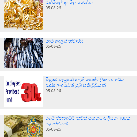
රන්මිලේ අද මිල මෙන්න
05-08-26
මාළු කාලත් හමාරයි
05-08-26
විශ්‍රාම වැටුපක් නැති පෞද්ගලික හා අර්ධ
රාජ්‍ය අංශයටත් සුබ පණිවුඩයක්
05-08-26
රටේ ජනතාවට තවත් සහන.. බිලියන 100ක
පැකේජයක්…
05-08-26