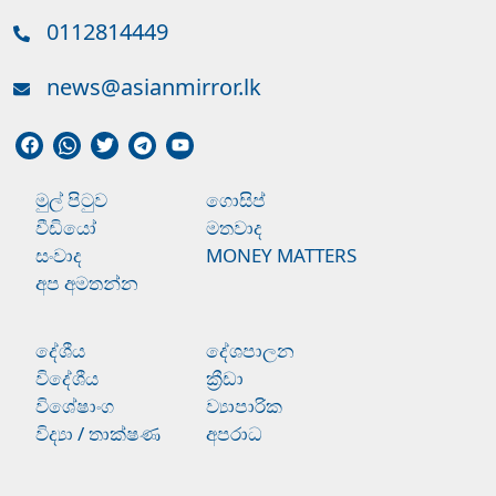
0112814449
news@asianmirror.lk
මුල් පිටුව
ගොසිප්
වීඩියෝ
මතවාද
සංවාද
MONEY MATTERS
අප අමතන්න
දේශීය
දේශපාලන
විදේශීය
ක්‍රීඩා
විශේෂාංග
ව්‍යාපාරික
විද්‍යා / තාක්ෂණ
අපරාධ