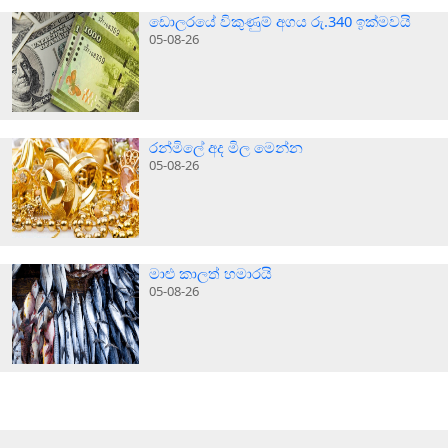
ඩොලරයේ විකුණුම් අගය රු.340 ඉක්මවයි
05-08-26
රන්මිලේ අද මිල මෙන්න
05-08-26
මාළු කාලත් හමාරයි
05-08-26