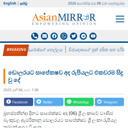
English
|
தமிழ்
2026 අගෝස්‍තු මස 08 වන සෙනසුරාදා
රන් ගෙනා රුමේෂ්ගේ හෙල්ලය
විජයදාසගේ පුත් රඛිත සහ චරිත්
ඩොලරයට සාපේකෂව අද රුපියලට එකවරම සිදු
වු දේ
2025 ජූනි 06, ප.ව. 1:36
Facebook
Twitter
WhatsApp
Telegram
බ්‍රහස්පතින්දා දිනට සාපේක්ෂව අද (06) ශ්‍රී ලංකාවේ වාණිජ
බැංකුවල ඇමරිකානු ඩොලරයට සාපේක්ෂව ශ්‍රී ලංකා රුපියල
තරමක් අගය වී ඇත.