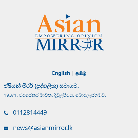
English
|
தமிழ்
ඒෂියන් මිරර් (පුද්ගලික) සමාගම.
193/1, වීරසේකර මාවත, දිවුලපිටිය, බොරලැස්ගමුව.
0112814449
news@asianmirror.lk