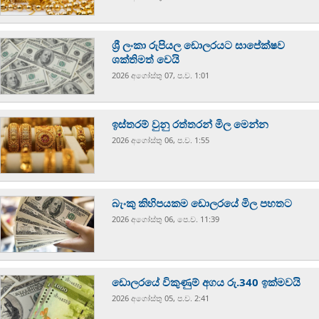
ශ්‍රී ලංකා රුපියල ඩොලරයට සාපේක්ෂව
ශක්තිමත් වෙයි
2026 අගෝස්‍තු 07, ප.ව. 1:01
ඉස්තරම් වුනු රත්තරන් මිල මෙන්න
2026 අගෝස්‍තු 06, ප.ව. 1:55
බැංකු කිහිපයකම ඩොලරයේ මිල පහතට
2026 අගෝස්‍තු 06, පෙ.ව. 11:39
ඩොලරයේ විකුණුම් අගය රු.340 ඉක්මවයි
2026 අගෝස්‍තු 05, ප.ව. 2:41