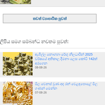
තවත් ව්‍යාපාරික පුවත්
ලිපිය සමග සම්බන්ධ නවතම පුවත්:
ඇගිල්ල නොගහා රේගු නිලධාරින් 2025
වර්ෂයේ අතිකාල දීමනා ලෙස කෝටි 142ක්
අරගෙන
08-08-26
මිල වෙනස් වුණ අද රන් වෙළඳපොළේ මිල
ගණන් මෙන්න
07-08-26