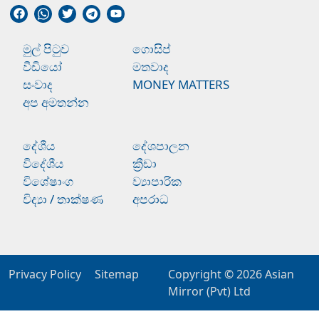
මුල් පිටුව
ගොසිප්
වීඩියෝ
මතවාද
සංවාද
MONEY MATTERS
අප අමතන්න
දේශීය
දේශපාලන
විදේශීය
ක්‍රීඩා
විශේෂාංග
ව්‍යාපාරික
විද්‍යා / තාක්ෂණ
අපරාධ
Privacy Policy
Sitemap
Copyright © 2026
Asian
Mirror (Pvt) Ltd