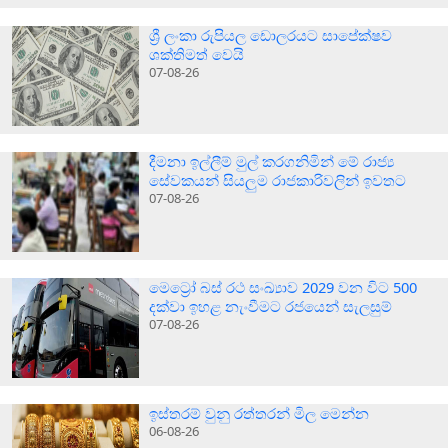
ශ්‍රී ලංකා රුපියල ඩොලරයට සාපේක්ෂව
ශක්තිමත් වෙයි
07-08-26
දීමනා ඉල්ලීම් මුල් කරගනිමින් මේ රාජ්‍ය
සේවකයන් සියලුම රාජකාරිවලින් ඉවතට
07-08-26
මෙට්‍රෝ බස් රථ සංඛ්‍යාව 2029 වන විට 500
දක්වා ඉහළ නැංවීමට රජයෙන් සැලසුම්
07-08-26
ඉස්තරම් වුනු රත්තරන් මිල මෙන්න
06-08-26