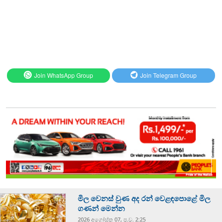
Join WhatsApp Group
Join Telegram Group
මිල වෙනස් වුණ අද රන් වෙළඳපොළේ මිල
ගණන් මෙන්න
2026 අගෝස්‍තු 07, ප.ව. 2:25