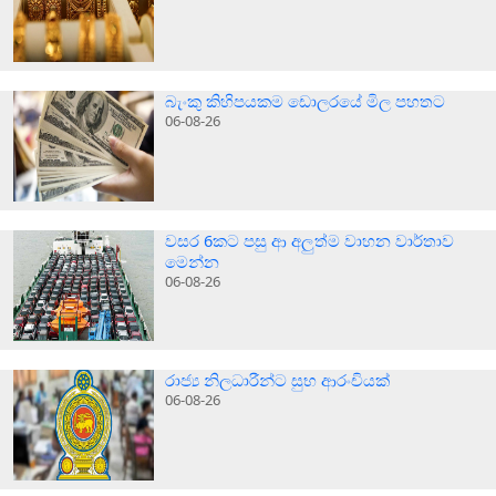
බැංකු කිහිපයකම ඩොලරයේ මිල පහතට
06-08-26
වසර 6කට පසු ආ අලුත්ම වාහන වාර්තාව
මෙන්න
06-08-26
රාජ්‍ය නිලධාරීන්ට සුභ ආරංචියක්
06-08-26