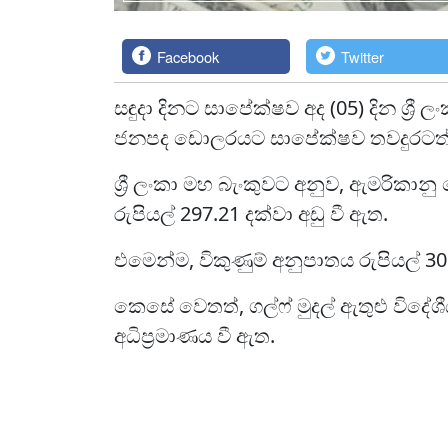
Facebook
Twitter
සඳුදා දිනට සාපේක්ෂව අද (05) දින ශ්‍රී 
ජනපද ඩොලරයට සාපේක්ෂව තවදුරටත් අ
ශ්‍රී ලංකා මහ බැංකුවට අනුව, ඇමරිකාන
රුපියල් 297.21 දක්වා අඩු වී ඇත.
එමෙන්ම, විකුණුම් අනුපාතය රුපියල් 305
කෙසේ වෙතත්, ගල්ෆ් මුදල් ඇතුළු විදේශී
අධිප්‍රමාණය වී ඇත.