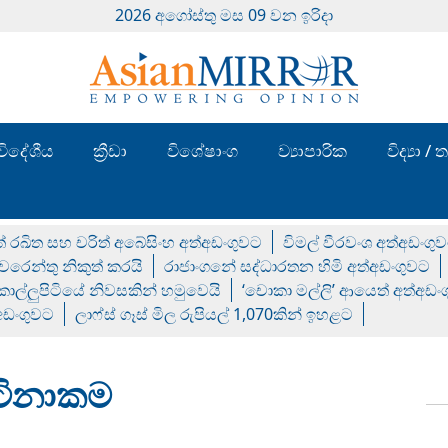
2026 අගෝස්‍තු මස 09 වන ඉරිදා
විදේශීය
ක්‍රීඩා
විශේෂාංග
ව්‍යාපාරික
විද්‍යා 
් රඛිත සහ චරිත් අබේසිංහ අත්අඩංගුවට
විමල් වීරවංශ අත්අඩංගු
රෙන්තු නිකුත් කරයි
රාජාංගනේ සද්ධාරතන හිමි අත්අඩංගුවට
 කොල්ලුපිටියේ නිවසකින් හමුවෙයි
‘චොකා මල්ලි’ ආයෙත් අත්අඩං
්අඩංගුවට
ලාෆ්ස් ගෑස් මිල රුපියල් 1,070කින් ඉහළට
ටිනාකම