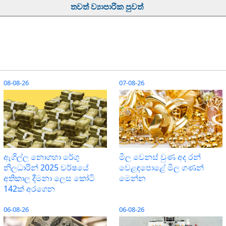
තවත් ව්‍යාපාරික පුවත්
08-08-26
07-08-26
ඇගිල්ල නොගහා රේගු
මිල වෙනස් වුණ අද රන්
නිලධාරින් 2025 වර්ෂයේ
වෙළඳපොළේ මිල ගණන්
අතිකාල දීමනා ලෙස කෝටි
මෙන්න
142ක් අරගෙන
06-08-26
06-08-26