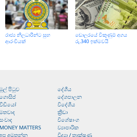
රාජ්‍ය නිලධාරීන්ට සුභ
ඩොලරයේ විකුණුම් අගය
ආරංචියක්
රු.340 ඉක්මවයි
මුල් පිටුව
දේශීය
ගොසිප්
දේශපාලන
වීඩියෝ
විදේශීය
මතවාද
ක්‍රීඩා
සංවාද
විශේෂාංග
MONEY MATTERS
ව්‍යාපාරික
අප අමතන්න
විද්‍යා / තාක්ෂණ