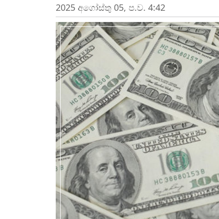
2025 අගෝස්‍තු 05, ප.ව. 4:42