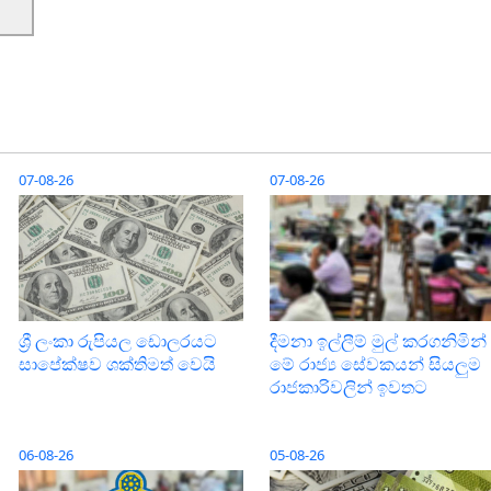
07-08-26
07-08-26
ශ්‍රී ලංකා රුපියල ඩොලරයට
දීමනා ඉල්ලීම් මුල් කරගනිමින්
සාපේක්ෂව ශක්තිමත් වෙයි
මේ රාජ්‍ය සේවකයන් සියලුම
රාජකාරිවලින් ඉවතට
06-08-26
05-08-26