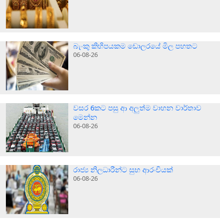
බැංකු කිහිපයකම ඩොලරයේ මිල පහතට
06-08-26
වසර 6කට පසු ආ අලුත්ම වාහන වාර්තාව
මෙන්න
06-08-26
රාජ්‍ය නිලධාරීන්ට සුභ ආරංචියක්
06-08-26