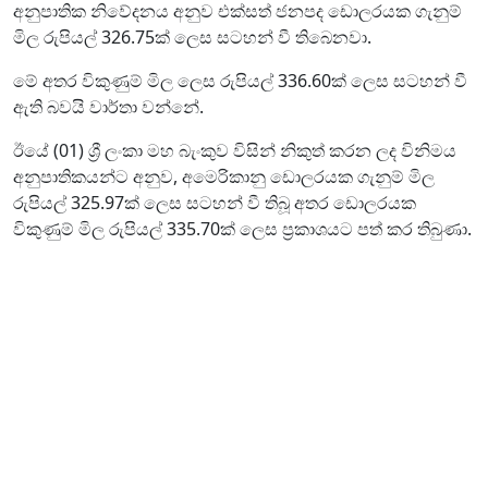
අනුපාතික නිවේදනය අනුව එක්සත් ජනපද ඩොලරයක ගැනුම්
මිල රුපියල් 326.75ක් ලෙස සටහන් වී තිබෙනවා.
මේ අතර විකුණුම් මිල ලෙස රුපියල් 336.60ක් ලෙස සටහන් වී
ඇති බවයි වාර්තා වන්නේ.
ඊයේ (01) ශ්‍රී ලංකා මහ බැංකුව විසින් නිකුත් කරන ලද විනිමය
අනුපාතිකයන්ට අනුව, අමෙරිකානු ඩොලරයක ගැනුම් මිල
රුපියල් 325.97ක් ලෙස සටහන් වී තිබූ අතර ඩොලරයක
විකුණුම් මිල රුපියල් 335.70ක් ලෙස ප්‍රකාශයට පත් කර තිබුණා.