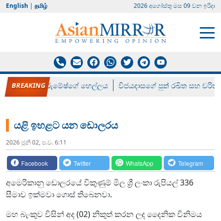
English
|
தமிழ்
2026 අගෝස්‍තු මස 09 වන ඉරිදා
රන් ගෙනා රුමේෂ්ගේ හෙල්ලය
විජයදාසගේ පුත් රඛිත සහ චරිත්
යළි ඉහළට යන ඩොලරය
2026 ජූනි 02, ප.ව. 6:11
Facebook
Twitter
WhatsApp
Telegram
අමෙරිකානු ඩොලරයේ විකුණුම් මිල ශ්‍රී ලංකා රුපියල් 336
සීමාව ඉක්මවා ගොස් තිබෙනවා.
මහ බැංකුව විසින් අද (02) නිකුත් කරන ලද දෛනික විනිමය