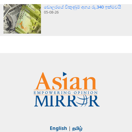
ඩොලරයේ විකුණුම් අගය රු.340 ඉක්මවයි
05-08-26
English
|
தமிழ்