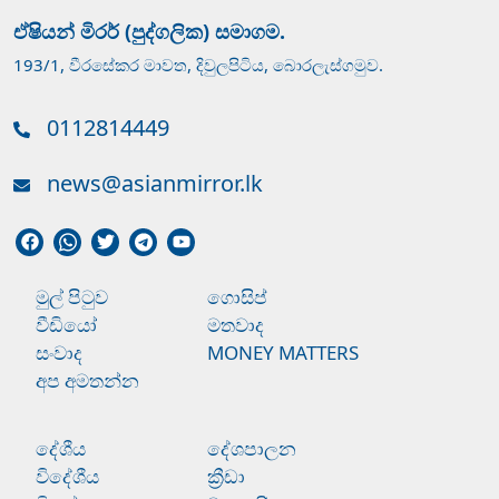
ඒෂියන් මිරර් (පුද්ගලික) සමාගම.
193/1, වීරසේකර මාවත, දිවුලපිටිය, බොරලැස්ගමුව.
0112814449
news@asianmirror.lk
මුල් පිටුව
ගොසිප්
වීඩියෝ
මතවාද
සංවාද
MONEY MATTERS
අප අමතන්න
දේශීය
දේශපාලන
විදේශීය
ක්‍රීඩා