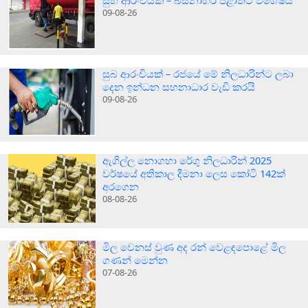
සුභ ආරංචියක් – බස්නාහිර පළාතට විශේෂයි
09-08-26
සුබ ආරංචියක් – රජයේ මේ නිලධාරින්ට ලබා
දෙන ඉන්ධන සහනාධාර වැඩි කරයි
09-08-26
ඇගිල්ල නොගහා රේගු නිලධාරින් 2025
වර්ෂයේ අතිකාල දීමනා ලෙස කෝටි 142ක්
අරගෙන
08-08-26
මිල වෙනස් වුණ අද රන් වෙළඳපොළේ මිල
ගණන් මෙන්න
07-08-26