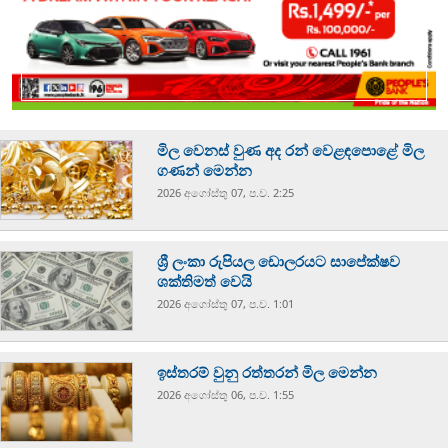
මිල වෙනස් වුණ අද රන් වෙළඳපොළේ මිල
ගණන් මෙන්න
2026 අගෝස්‍තු 07, ප.ව. 2:25
ශ්‍රී ලංකා රුපියල ඩොලරයට සාපේක්ෂව
ශක්තිමත් වෙයි
2026 අගෝස්‍තු 07, ප.ව. 1:01
ඉස්තරම් වුනු රත්තරන් මිල මෙන්න
2026 අගෝස්‍තු 06, ප.ව. 1:55