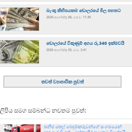
බැංකු කිහිපයකම ඩොලරයේ මිල පහතට
2026 අගෝස්‍තු 06, පෙ.ව. 11:39
ඩොලරයේ විකුණුම් අගය රු.340 ඉක්මවයි
2026 අගෝස්‍තු 05, ප.ව. 2:41
තවත් ව්‍යාපාරික පුවත්
ලිපිය සමග සම්බන්ධ නවතම පුවත්:
ඛනිජ තෙල් බෙදුම්කරුවන්ගේ සංගමයෙන්