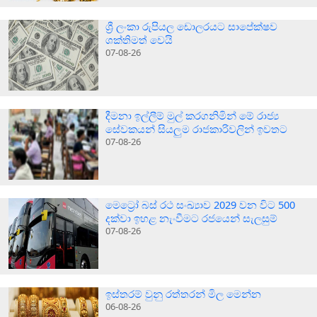
ශ්‍රී ලංකා රුපියල ඩොලරයට සාපේක්ෂව
ශක්තිමත් වෙයි
07-08-26
දීමනා ඉල්ලීම් මුල් කරගනිමින් මේ රාජ්‍ය
සේවකයන් සියලුම රාජකාරිවලින් ඉවතට
07-08-26
මෙට්‍රෝ බස් රථ සංඛ්‍යාව 2029 වන විට 500
දක්වා ඉහළ නැංවීමට රජයෙන් සැලසුම්
07-08-26
ඉස්තරම් වුනු රත්තරන් මිල මෙන්න
06-08-26