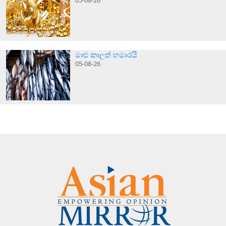
මාළු කාලත් හමාරයි
05-08-26