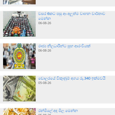
වසර 6කට පසු ආ අලුත්ම වාහන වාර්තාව
මෙන්න
06-08-26
රාජ්‍ය නිලධාරීන්ට සුභ ආරංචියක්
06-08-26
ඩොලරයේ විකුණුම් අගය රු.340 ඉක්මවයි
05-08-26
රන්මිලේ අද මිල මෙන්න
05-08-26