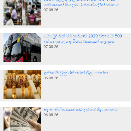
සේවකයන් සියලුම රාජකාරිවලින් ඉවතට
07-08-26
මෙට්‍රෝ බස් රථ සංඛ්‍යාව 2029 වන විට 500
දක්වා ඉහළ නැංවීමට රජයෙන් සැලසුම්
07-08-26
ඉස්තරම් වුනු රත්තරන් මිල මෙන්න
06-08-26
බැංකු කිහිපයකම ඩොලරයේ මිල පහතට
06-08-26