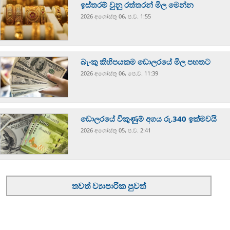
ඉස්තරම් වුනු රත්තරන් මිල මෙන්න
2026 අගෝස්‍තු 06, ප.ව. 1:55
බැංකු කිහිපයකම ඩොලරයේ මිල පහතට
2026 අගෝස්‍තු 06, පෙ.ව. 11:39
ඩොලරයේ විකුණුම් අගය රු.340 ඉක්මවයි
2026 අගෝස්‍තු 05, ප.ව. 2:41
තවත් ව්‍යාපාරික පුවත්