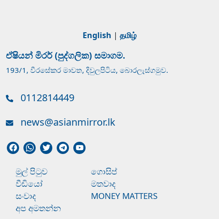
English
|
தமிழ்
ඒෂියන් මිරර් (පුද්ගලික) සමාගම.
193/1, වීරසේකර මාවත, දිවුලපිටිය, බොරලැස්ගමුව.
0112814449
news@asianmirror.lk
මුල් පිටුව
ගොසිප්
වීඩියෝ
මතවාද
සංවාද
MONEY MATTERS
අප අමතන්න