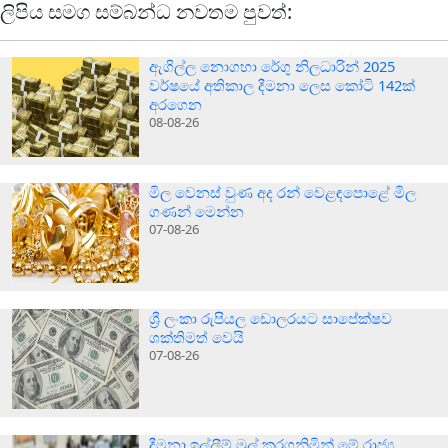
ලිපිය සමග සම්බන්ධ නවතම පුවත්:
ඇගිල්ල නොගහා රේගු නිලධාරින් 2025
වර්ෂයේ අතිකාල දීමනා ලෙස කෝටි 142ක්
අරගෙන
08-08-26
මිල වෙනස් වුණ අද රන් වෙළඳපොළේ මිල
ගණන් මෙන්න
07-08-26
ශ්‍රී ලංකා රුපියල ඩොලරයට සාපේක්ෂව
ශක්තිමත් වෙයි
07-08-26
දීමනා ඉල්ලීම් මුල් කරගනිමින් මේ රාජ්‍ය