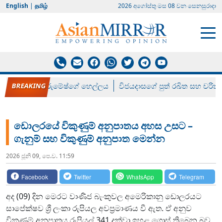
English
|
தமிழ்
2026 අගෝස්‍තු මස 08 වන සෙනසුරාදා
රන් ගෙනා රුමේෂ්ගේ හෙල්ලය
විජයදාසගේ පුත් රඛිත සහ චරිත්
ඩොලරයේ විකුණුම් අනුපාතය අහස උසට –
ගැනුම් සහ විකුණුම් අනුපාත මෙන්න
2026 ජූනි 09, පෙ.ව. 11:59
Facebook
Twitter
WhatsApp
Telegram
අද (09) දින මෙරට වාණිජ බැංකුවල අමෙරිකානු ඩොලරයට
සාපේක්ෂව ශ්‍රී ලංකා රුපියල අවප්‍රමාණය වී ඇත. ඒ අනුව
විකුණුම් අනුපාතය රුපියල් 341 දක්වා ඉහළ ගොස් තිබෙන බව