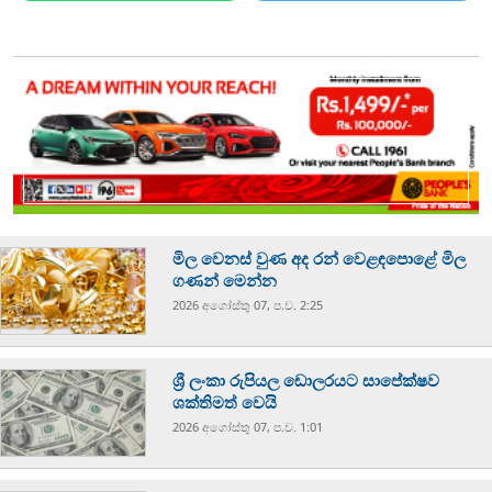
මිල වෙනස් වුණ අද රන් වෙළඳපොළේ මිල
ගණන් මෙන්න
2026 අගෝස්‍තු 07, ප.ව. 2:25
ශ්‍රී ලංකා රුපියල ඩොලරයට සාපේක්ෂව
ශක්තිමත් වෙයි
2026 අගෝස්‍තු 07, ප.ව. 1:01