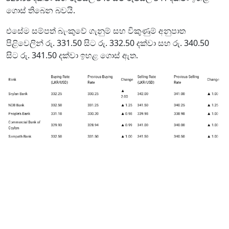
ගොස් තිබෙන බවයි.
එසේම සම්පත් බැංකුවේ ගැනුම් සහ විකුණුම් අනුපාත
පිළිවෙලින් රු. 331.50 සිට රු. 332.50 දක්වා සහ රු. 340.50
සිට රු. 341.50 දක්වා ඉහළ ගොස් ඇත.