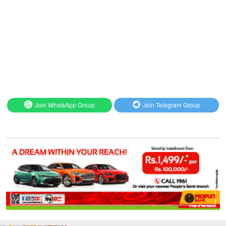
Join WhatsApp Group
Join Telegram Group