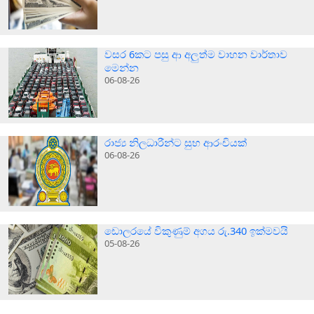
වසර 6කට පසු ආ අලුත්ම වාහන වාර්තාව
මෙන්න
06-08-26
රාජ්‍ය නිලධාරීන්ට සුභ ආරංචියක්
06-08-26
ඩොලරයේ විකුණුම් අගය රු.340 ඉක්මවයි
05-08-26