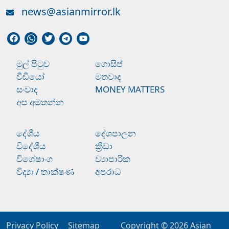
news@asianmirror.lk
මුල් පිටුව
ගොසිප්
වීඩියෝ
මතවාද
සංවාද
MONEY MATTERS
අප අමතන්න
දේශීය
දේශපාලන
විදේශීය
ක්‍රීඩා
විශේෂාංග
ව්‍යාපාරික
විද්‍යා / තාක්ෂණ
අපරාධ
Privacy Policy
Sitemap
Copyright © 2026
Asian