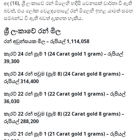
අද (16), ශ්‍රී ලංකාවේ රන් මිලෙහි හදිසි වෙනසක් වාර්තා වී ඇති
බවත්, එය ලෝක වෙළඳපොළේ රන් මිලෙහි ඉහළ යාමත් සමඟ
සම්බන්ධ වී ඇති බවත් දැකගත හැකිය.
ශ්‍රී ලංකාවේ රන් මිල
රන් අවුන්සයක මිල – රුපියල් 1,114,058
කැරට් 24 රන් ග්‍රෑම් 1 (24 Carat gold 1 gram) – රුපියල්
39,300
කැරට් 24 රන් පවුම (ග්‍රෑම් 8) (24 Carat gold 8 grams) –
රුපියල් 314,400
කැරට් 22 රන් ග්‍රෑම් 1 (22 Carat gold 1 grams) – රුපියල්
36,030
කැරට් 22 රන් පවුම (ග්‍රෑම් 8) (22 Carat gold 8 grams) –
රුපියල් 288,200
කැරට් 21 රන් ග්‍රෑම් 1 (21 Carat gold 1 grams) – රුපියල්