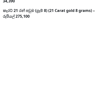
34,390
කැරට් 21 රන් පවුම (ග්‍රෑම් 8) (21 Carat gold 8 grams) –
රුපියල් 275,100