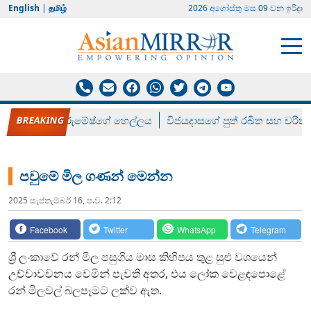
English
|
தமிழ்
2026 අගෝස්‍තු මස 09 වන ඉරිදා
රන් ගෙනා රුමේෂ්ගේ හෙල්ලය
විජයදාසගේ පුත් රඛිත සහ චරිත්
පවුමේ මිල ගණන් මෙන්න
2025 සැප්‍තැම්‍බර් 16, ප.ව. 2:12
Facebook
Twitter
WhatsApp
Telegram
ශ්‍රී ලංකාවේ රන් මිල පසුගිය මාස කිහිපය තුළ සුළු වශයෙන්
උච්චාවචනය වෙමින් පැවති අතර, එය ලෝක වෙළඳපොළේ
රන් මිලවල් බලපෑමට ලක්ව ඇත.