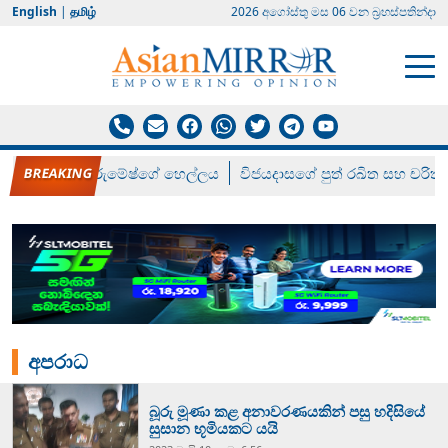
English
|
தமிழ்
2026 අගෝස්‍තු මස 06 වන බ්‍රහස්පතින්දා
රන් ගෙනා රුමේෂ්ගේ හෙල්ලය
විජයදාසගේ පුත් රඛිත සහ චරිත්
අපරාධ
බූරු මූණා කළ අනාවරණයකින් පසු හදිසියේ
සුසාන භූමියකට යයි