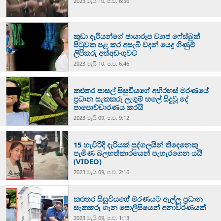
2023 මැයි 10, ප.ව. 6:56
කුඩා දැරියන්ගේ ඡායාරූප ව්‍යාජ ෆේස්බුක්
පිටුවක පළ කර අසැබි වදන් යෙදූ ගිණුම්
ලිපිකරු අත්අඩංගුවට
2023 මැයි 10, ප.ව. 6:46
කළුතර පාසල් සිසුවියගේ අභිරහස් මරණයේ
ප්‍රධාන සැකකරු ලැගුම් හලේ සිදුවූ දේ
පාපොච්චාරණය කරයි
2023 මැයි 09, ප.ව. 9:12
15 හැවිරිදි දැරියක් පුද්ගලයින් තිදෙනෙකු
පැමිණ බලහත්කාරයෙන් පැහැරගෙන යයි
(VIDEO)
2023 මැයි 09, ප.ව. 2:16
කළුතර සිසුවියගේ මරණයට ඇල්ලූ ප්‍රධාන
සැකකරු ගැන පොලිසියෙන් අනාවරණයක්
2023 මැයි 09, ප.ව. 1:13