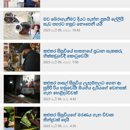
මව බේරාගැනීමට දියට පැන්න පුතයි ලේලියි
සැඩ පහරට හසුව නොපෙනී යයි
2023 මැයි 09, පෙ.ව. 10:43
කළුතර සිසුවියේ ඝාතනයේ ප්‍රධාන සැකකරු
හික්කඩුවේදී කොටුවෙයි!
2023 මැයි 09, පෙ.ව. 7:06
කළුතර පාසල් සිසුවිය ලැඟුම්හලට ගෙන ආ
සුපිරි රිය හමුවෙයි! මියගිය දැරියගේ වෙනසක්
ගැන හෙළිදරව්වක්
2023 මැයි 08, ප.ව. 4:42
කළුතර සිසුවියගේ මරණය ගැන විවෘත
තීන්දුවක් දෙයි
2023 මැයි 08, ප.ව. 4:35