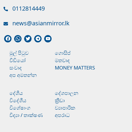
0112814449
news@asianmirror.lk
මුල් පිටුව
ගොසිප්
වීඩියෝ
මතවාද
සංවාද
MONEY MATTERS
අප අමතන්න
දේශීය
දේශපාලන
විදේශීය
ක්‍රීඩා
විශේෂාංග
ව්‍යාපාරික
විද්‍යා / තාක්ෂණ
අපරාධ