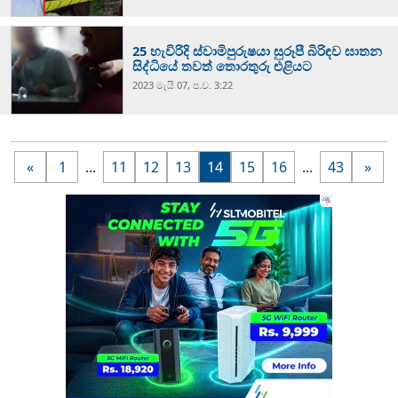
25 හැවිරිදි ස්වාමිපුරුෂයා සුරූපී බිරිඳව ඝාතන
සිද්ධියේ තවත් තොරතුරු එළියට
2023 මැයි 07, ප.ව. 3:22
«
1
...
11
12
13
14
15
16
...
43
»