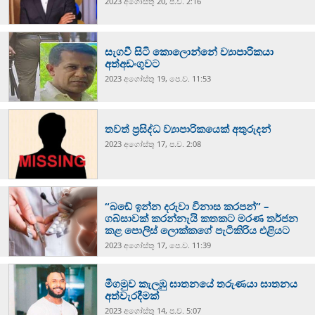
2023 අගෝස්‍තු 20, ප.ව. 2:16
සැගවී සිටි කොලොන්නේ ව්‍යාපාරිකයා
අත්අඩංගුවට
2023 අගෝස්‍තු 19, පෙ.ව. 11:53
තවත් ප්‍රසිද්ධ ව්‍යාපාරිකයෙක් අතුරුදන්
2023 අගෝස්‍තු 17, ප.ව. 2:08
“බඩේ ඉන්න දරුවා විනාස කරපන්” –
ගබ්සාවක් කරන්නැයි කතකට මරණ තර්ජන
කළ පොලිස් ලොක්කගේ පැටිකිරිය එළියට
2023 අගෝස්‍තු 17, පෙ.ව. 11:39
මීගමුව කැලඹු ඝාතනයේ තරුණයා ඝාතනය
අත්වැරදීමක්
2023 අගෝස්‍තු 14, ප.ව. 5:07