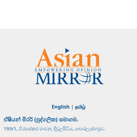
English
|
தமிழ்
ඒෂියන් මිරර් (පුද්ගලික) සමාගම.
193/1, වීරසේකර මාවත, දිවුලපිටිය, බොරලැස්ගමුව.