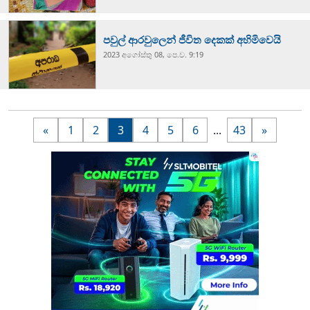
පවුල් ආරවුලෙන් ජීවිත දෙකක් අහිමිවෙයි
2023 අගෝස්‍තු 08, පෙ.ව. 9:19
«
1
2
3
4
5
6
...
43
»