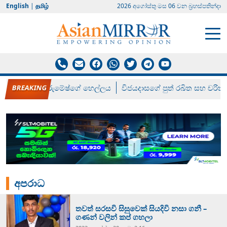
English
|
தமிழ்
2026 අගෝස්‍තු මස 06 වන බ්‍රහස්පතින්දා
රන් ගෙනා රුමේෂ්ගේ හෙල්ලය
විජයදාසගේ පුත් රඛිත සහ චරිත්
අපරාධ
තවත් සරසවි සිසුවෙක් සියදිවි නසා ගනී –
ගණන් වලින් කප් ගහලා