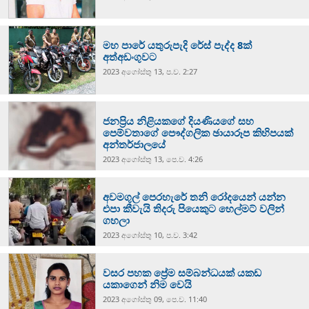
මහ පාරේ යතුරුපැදි රේස් පැද්ද 8ක්
අත්අඩංගුවට
2023 අගෝස්‍තු 13, ප.ව. 2:27
ජනප්‍රිය නිළියකගේ දියණියගේ සහ
පෙම්වතාගේ පෞද්ගලික ඡායාරූප කිහිපයක්
අන්තර්ජාලයේ
2023 අගෝස්‍තු 13, පෙ.ව. 4:26
අවමගුල් පෙරහැරේ තනි රෝදයෙන් යන්න
එපා කීවැයි තිදරු පියෙකුට හෙල්මට් වලින්
ගහලා
2023 අගෝස්‍තු 10, ප.ව. 3:42
වසර පහක ප්‍රේම සම්බන්ධයක් යකඩ
යකාගෙන් නිම වෙයි
2023 අගෝස්‍තු 09, පෙ.ව. 11:40