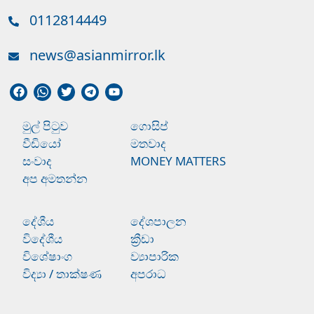
0112814449
news@asianmirror.lk
මුල් පිටුව
ගොසිප්
වීඩියෝ
මතවාද
සංවාද
MONEY MATTERS
අප අමතන්න
දේශීය
දේශපාලන
විදේශීය
ක්‍රීඩා
විශේෂාංග
ව්‍යාපාරික
විද්‍යා / තාක්ෂණ
අපරාධ