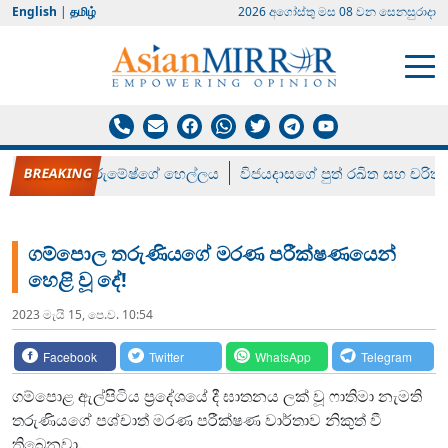
English
|
தமிழ்
2026 අගෝස්‍තු මස 08 වන සෙනසුරාදා
රන් ගෙනා රුමේෂ්ගේ හෙල්ලය
විජයදාසගේ පුත් රඛිත සහ චරිත්
ගම්පොල තරුණියගේ මරණ පරීක්ෂණයෙන්
හෙළි වූ දේ!
2023 මැයි 15, පෙ.ව. 10:54
Facebook
Twitter
WhatsApp
Telegram
ගම්පොළ ඇල්පිටිය ප්‍රදේශයේ දී ඝාතනය ලක් වූ ෆාතිමා නැමති
තරුණියගේ පශ්චාත් මරණ පරීක්ෂණ වාර්තාව නිකුත් වී
තිබෙනවා.