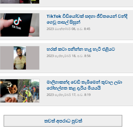
TikTok වීඩියෝවක් සඳහා ජීවිතයෙන් වන්දි
ගෙවූ පාසල් සිසුන්
2023 ඔක්‍තෝබර් 08, ප.ව. 8:45
හරක් කටා පනින්න හැදූ හැටි එළියට
2023 සැප්‍තැම්‍බර් 18, ප.ව. 8:56
මාලිගාකන්ද වෙඩි තැබීමෙන් තුවාල ලබා
රෝහල්ගත කළ දැරිය මියයයි
2023 සැප්‍තැම්‍බර් 17, ප.ව. 8:19
තවත් අපරාධ පුවත්