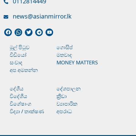
0112814449
news@asianmirror.lk
මුල් පිටුව
ගොසිප්
වීඩියෝ
මතවාද
සංවාද
MONEY MATTERS
අප අමතන්න
දේශීය
දේශපාලන
විදේශීය
ක්‍රීඩා
විශේෂාංග
ව්‍යාපාරික
විද්‍යා / තාක්ෂණ
අපරාධ