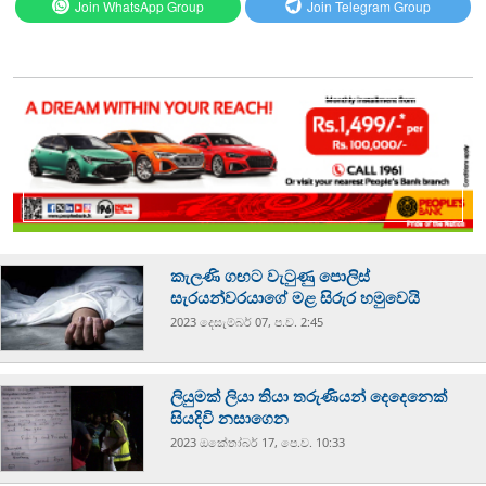
Join WhatsApp Group
Join Telegram Group
කැලණි ගඟට වැටුණු පොලිස්
සැරයන්වරයාගේ මළ සිරුර හමුවෙයි
2023 දෙසැම්‍බර් 07, ප.ව. 2:45
ලියුමක් ලියා තියා තරුණියන් දෙදෙනෙක්
සියදිවි නසාගෙන
2023 ඔක්‍තෝබර් 17, පෙ.ව. 10:33