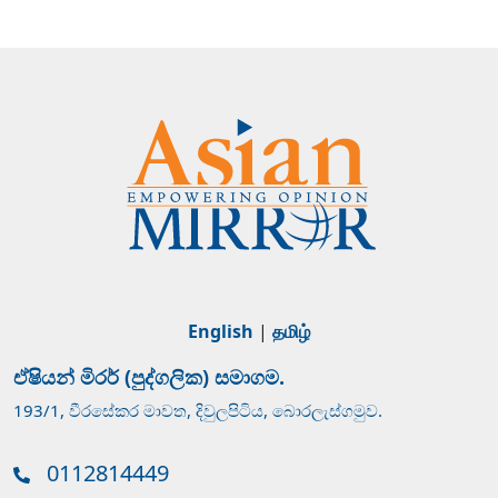
English
|
தமிழ்
ඒෂියන් මිරර් (පුද්ගලික) සමාගම.
193/1, වීරසේකර මාවත, දිවුලපිටිය, බොරලැස්ගමුව.
0112814449