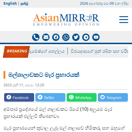
English
|
தமிழ்
2026 අගෝස්‍තු මස 09 වන ඉරිදා
රන් ගෙනා රුමේෂ්ගේ හෙල්ලය
විජයදාසගේ පුත් රඛිත සහ චරිත්
මල්ශාලාවකට මැර ප්‍රහාරයක්
2023 ජූනි 11, පෙ.ව. 12:20
Facebook
Twitter
WhatsApp
Telegram
අම්පාර ප්‍රදේශයේ මල් ශාලාවකට ඊයේ (10) අලුයම මැර
ප්‍රහාරයක් එල්ලවී තිබෙනවා.
මැර ප්‍රහාරයෙන් තුවාල ලැබූ මල් ශාලාවේ හිමිකරු සහ ඔහුගේ