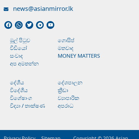
news@asianmirror.lk
මුල් පිටුව
ගොසිප්
වීඩියෝ
මතවාද
සංවාද
MONEY MATTERS
අප අමතන්න
දේශීය
දේශපාලන
විදේශීය
ක්‍රීඩා
විශේෂාංග
ව්‍යාපාරික
විද්‍යා / තාක්ෂණ
අපරාධ
Privacy Policy
Sitemap
Copyright © 2026
Asian