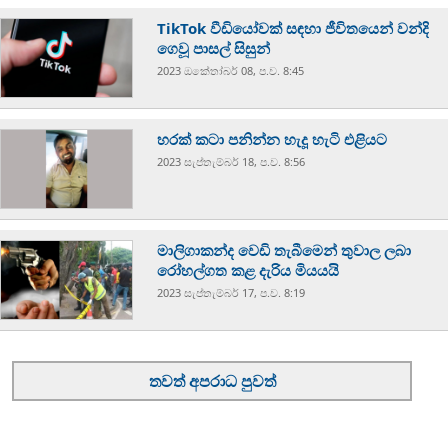
TikTok වීඩියෝවක් සඳහා ජීවිතයෙන් වන්දි
ගෙවූ පාසල් සිසුන්
2023 ඔක්‍තෝබර් 08, ප.ව. 8:45
හරක් කටා පනින්න හැදූ හැටි එළියට
2023 සැප්‍තැම්‍බර් 18, ප.ව. 8:56
මාලිගාකන්ද වෙඩි තැබීමෙන් තුවාල ලබා
රෝහල්ගත කළ දැරිය මියයයි
2023 සැප්‍තැම්‍බර් 17, ප.ව. 8:19
තවත් අපරාධ පුවත්