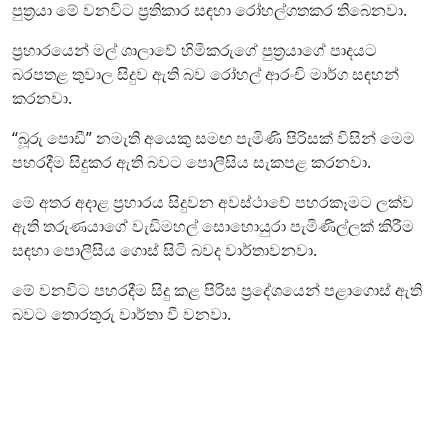
පුත්‍රයා මේ වනවිට ප්‍රතිකාර සඳහා රෝහල්ගතකර තිබෙනවා.
ප්‍රහාරයෙන් මල් ශාලාවේ හිමිකරුගේ පුත්‍රයාගේ පාදයට
බරපතළ තුවාල සිදුව ඇති බව රෝහල් ආරංචි මාර්ග සඳහන්
කරනවා.
“බූරු පොඩී” නමැති අයෙකු සමඟ පැමිණි පිරිසක් විසින් මෙම
පහරදීම සිදුකර ඇති බවට පොලීසිය සැකපළ කරනවා.
මේ අතර අදාළ ප්‍රහාරය සිදුවන අවස්ථාවේ පහරකෑමට ලක්ව
ඇති තරුණයාගේ වැඩිමහල් සොහොයුරා පැමිණිල්ලක් කිරීම
සඳහා පොලීසිය ගොස් සිටි බවද වාර්තාවනවා.
මේ වනවිට පහරදීම සිදු කළ පිරිස ප්‍රදේශයෙන් පළාගොස් ඇති
බවට තොරතුරු වාර්තා වී වනවා.