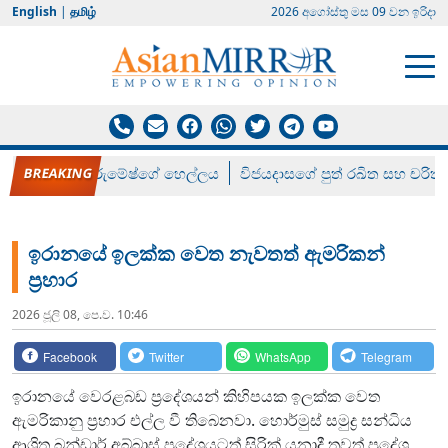
English
|
தமிழ்
2026 අගෝස්‍තු මස 09 වන ඉරිදා
රන් ගෙනා රුමේෂ්ගේ හෙල්ලය
විජයදාසගේ පුත් රඛිත සහ චරිත්
ඉරානයේ ඉලක්ක වෙත නැවතත් ඇමරිකන්
ප්‍රහාර​
2026 ජූලි 08, පෙ.ව. 10:46
Facebook
Twitter
WhatsApp
Telegram
ඉරානයේ වෙරළබඩ ප්‍රදේශයන් කිහිපයක ඉලක්ක වෙත
ඇමරිකානු ප්‍රහාර එල්ල වී තිබෙනවා. හොර්මුස් සමුද්‍ර සන්ධිය
ආශ්‍රිත බන්ඩාර් අබ්බාස් ප්‍රදේශයටත් සිරික් යනාදී තවත් ප්‍රදේශ