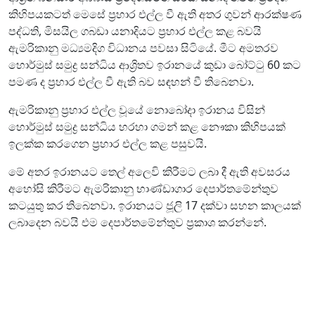
කිහිපයකටත් මෙසේ ප්‍රහාර එල්ල වී ඇති අතර ගුවන් ආරක්ෂණ
පද්ධති, මිසයිල ගබඩා යනාදියට ප්‍රහාර එල්ල කළ බවයි
ඇමරිකානු මධ්‍යමදිග විධානය පවසා සිටියේ. මීට අමතරව
හොර්මුස් සමුද්‍ර සන්ධිය ආශ්‍රිතව ඉරානයේ කුඩා බෝට්ටු 60 කට
පමණ ද ප්‍රහාර එල්ල වී ඇති බව සඳහන් වී තිබෙනවා.
ඇමරිකානු ප්‍රහාර එල්ල වූයේ නොබෝදා ඉරානය විසින්
හොර්මුස් සමුද්‍ර සන්ධිය හරහා ගමන් කළ නෞකා කිහිපයක්
ඉලක්ක කරගෙන ප්‍රහාර එල්ල කළ පසුවයි.
මේ අතර ඉරානයට තෙල් අලෙවි කිරීමට ලබා දී ඇති අවසරය
අහෝසි කිරීමට ඇමරිකානු භාණ්ඩාගාර දෙපාර්තමේන්තුව
කටයුතු කර තිබෙනවා. ඉරානයට ජූලි 17 දක්වා සහන කාලයක්
ලබාදෙන බවයි එම දෙපාර්තමේන්තුව ප්‍රකාශ කරන්නේ.