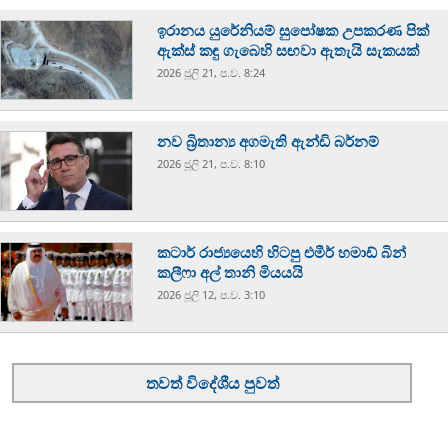
ඉරානය යුරේනියම් සුපෝෂක උපකරණ පික්
ඇක්ස් කඳු ගැබෙහි සඟවා ඇතැයි සැකයක්
2026 ජූලි 21, ප.ව. 8:24
නව බ්‍රිතාන්‍ය අගමැති ඇන්ඩි බර්නම්
2026 ජූලි 21, ප.ව. 8:10
කටාර් රාජ්‍යයෙහි හිටපු එමීර් හමාඩ් බින්
කලීෆා අල් තානි මියයයි
2026 ජූලි 12, ප.ව. 3:10
තවත් විදේශීය පුවත්