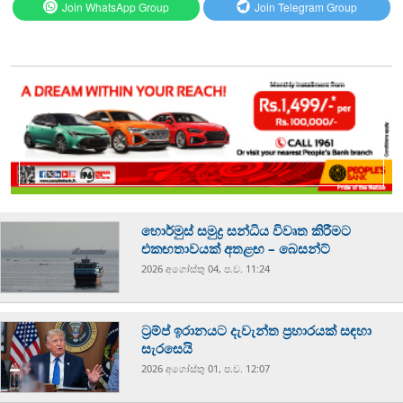
Join WhatsApp Group
Join Telegram Group
හොර්මුස් සමුද්‍ර සන්ධිය විවෘත කිරීමට
එකඟතාවයක් අතළඟ – බෙසන්ට්
2026 අගෝස්‍තු 04, ප.ව. 11:24
ට්‍රම්ප් ඉරානයට දැවැන්ත ප්‍රහාරයක් සඳහා
සැරසෙයි
2026 අගෝස්‍තු 01, ප.ව. 12:07