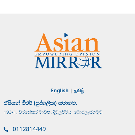
English
|
தமிழ்
ඒෂියන් මිරර් (පුද්ගලික) සමාගම.
193/1, වීරසේකර මාවත, දිවුලපිටිය, බොරලැස්ගමුව.
0112814449