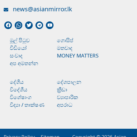
news@asianmirror.lk
මුල් පිටුව
ගොසිප්
වීඩියෝ
මතවාද
සංවාද
MONEY MATTERS
අප අමතන්න
දේශීය
දේශපාලන
විදේශීය
ක්‍රීඩා
විශේෂාංග
ව්‍යාපාරික
විද්‍යා / තාක්ෂණ
අපරාධ
Privacy Policy
Sitemap
Copyright © 2026
Asian