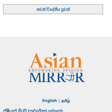
තවත් විදේශීය පුවත්
English
|
தமிழ்
ඒෂියන් මිරර් (පුද්ගලික) සමාගම.