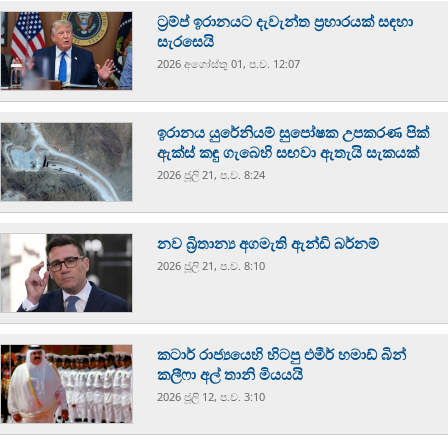
ට්‍රම්ප් ඉරානයට දැවැන්ත ප්‍රහාරයක් සඳහා
සැරසෙයි
2026 අගෝස්‍තු 01, ප.ව. 12:07
ඉරානය යුරේනියම් සුපෝෂක උපකරණ පික්
ඇක්ස් කඳු ගැබෙහි සඟවා ඇතැයි සැකයක්
2026 ජූලි 21, ප.ව. 8:24
නව බ්‍රිතාන්‍ය අගමැති ඇන්ඩි බර්නම්
2026 ජූලි 21, ප.ව. 8:10
කටාර් රාජ්‍යයෙහි හිටපු එමීර් හමාඩ් බින්
කලීෆා අල් තානි මියයයි
2026 ජූලි 12, ප.ව. 3:10