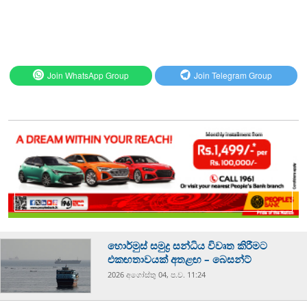
Join WhatsApp Group
Join Telegram Group
හොර්මුස් සමුද්‍ර සන්ධිය විවෘත කිරීමට
එකඟතාවයක් අතළඟ – බෙසන්ට්
2026 අගෝස්‍තු 04, ප.ව. 11:24