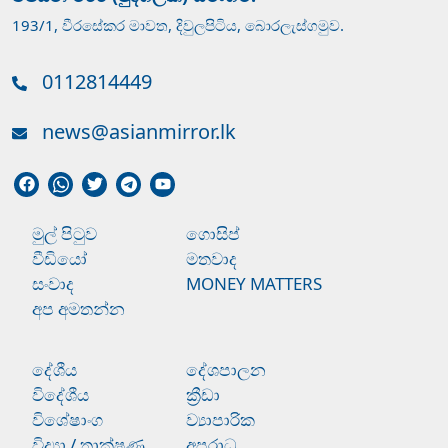
193/1, වීරසේකර මාවත, දිවුලපිටිය, බොරලැස්ගමුව.
0112814449
news@asianmirror.lk
මුල් පිටුව
ගොසිප්
වීඩියෝ
මතවාද
සංවාද
MONEY MATTERS
අප අමතන්න
දේශීය
දේශපාලන
විදේශීය
ක්‍රීඩා
විශේෂාංග
ව්‍යාපාරික
විද්‍යා / තාක්ෂණ
අපරාධ