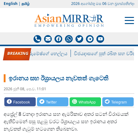
English
|
தமிழ்
2026 අගෝස්‍තු මස 06 වන බ්‍රහස්පතින්දා
රන් ගෙනා රුමේෂ්ගේ හෙල්ලය
විජයදාසගේ පුත් රඛිත සහ චරිත්
ඉරානය සහ ඊශ්‍රායලය නැවතත් ගැටෙති
2026 ජූනි 08, පෙ.ව. 11:01
Facebook
Twitter
WhatsApp
Telegram
අප්‍රේල් 8 වනදා ඉරානය සහ ඇමරිකාව අතර සටන් විරාමයක්
ඇතිවීමෙන් පසු පළමු වරට ඊශ්‍රායලය සහ ඉරානය අතර
නැවතත් ගැටුම් හටගෙන තිබෙනවා.