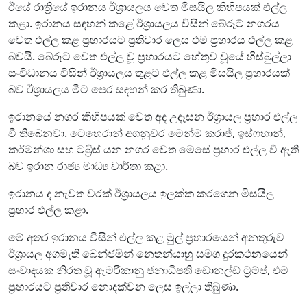
ඊයේ රාත්‍රියේ ඉරානය ඊශ්‍රායලය වෙත මිසයිල කිහිපයක් එල්ල
කළා. ඉරානය සඳහන් කළේ ඊශ්‍රායලය විසින් බේරූට් නගරය
වෙත එල්ල කළ ප්‍රහාරයට ප්‍රතිචාර ලෙස එම ප්‍රහාරය එල්ල කළ
බවයි. බේරූට් වෙත එල්ල වූ ප්‍රහාරයට හේතුව වූයේ හිස්බුල්ලා
සංවිධානය විසින් ඊශ්‍රායලය තුළට එල්ල කළ මිසයිල ප්‍රහාරයක්
බව ඊශ්‍රායලය මීට පෙර සඳහන් කර තිබුණා.
ඉරානයේ නගර කිහිපයක් වෙත අද උදෑසන ඊශ්‍රායල ප්‍රහාර එල්ල
වී තිබෙනවා. ටෙහෙරාන් අගනුවර මෙන්ම කරාජ්, ඉස්ෆහාන්,
කර්මන්ශා සහ ටබ්‍රිස් යන නගර වෙත මෙසේ ප්‍රහාර එල්ල වී ඇති
බව ඉරාන රාජ්‍ය මාධ්‍ය වාර්තා කළා.
ඉරානය ද නැවත වරක් ඊශ්‍රායලය ඉලක්ක කරගෙන මිසයිල
ප්‍රහාර එල්ල කළා.
මේ අතර ඉරානය විසින් එල්ල කළ මුල් ප්‍රහාරයෙන් අනතුරුව
ඊශ්‍රායල අගමැති බෙන්ජමින් නෙතන්යාහු සමග දුරකථනයෙන්
සංවාදයක නිරත වූ ඇමරිකානු ජනාධිපති ඩොනල්ඩ් ට්‍රම්ප්, එම
ප්‍රහාරයට ප්‍රතිචාර නොදක්වන ලෙස ඉල්ලා තිබුණා.