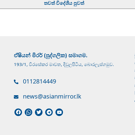
තවත් විදේශීය පුවත්
ඒෂියන් මිරර් (පුද්ගලික) සමාගම.
193/1, වීරසේකර මාවත, දිවුලපිටිය, බොරලැස්ගමුව.
0112814449
news@asianmirror.lk