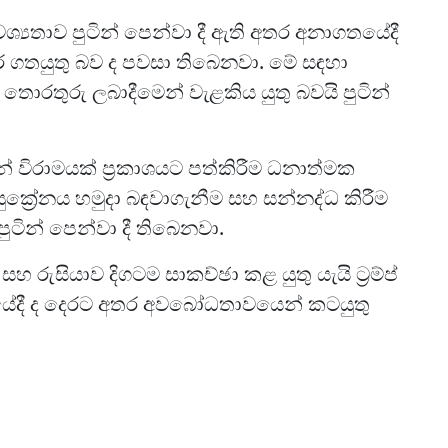
 අවශ්‍යතාව පුටින් පෙන්වා දී ඇති අතර අනාගතයේදී
වර ගතයුතු බව ද පවසා තිබෙනවා. මේ සඳහා
ි තොරතුරු ලබාදීමෙන් වැළකිය යුතු බවයි පුටින්
න් විරාමයක් ප්‍රකාශයට පත්කිරීම ධනාත්මක
ුක්‍රේනය හමුදා බඳවාගැනීම සහ සන්නද්ධ කිරීම
ටින් පෙන්වා දී තිබෙනවා.
 සහ රුසියාව දිගටම සාකච්ඡා කළ යුතු යැයි ට්‍රම්ප්
පයේදී ද දෙරට අතර අවබෝධතාවයෙන් කටයුතු