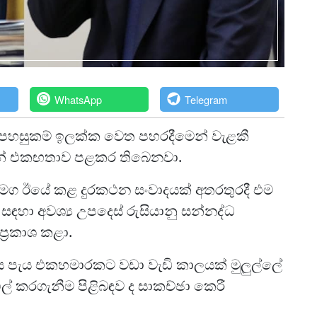
WhatsApp
Telegram
තල පහසුකම් ඉලක්ක වෙත පහරදීමෙන් වැළකී
පුටින් එකඟතාව පළකර තිබෙනවා.
් සමග ඊයේ කළ දුරකථන සංවාදයක් අතරතුරදී එම
ඳහා අවශ්‍ය උපදෙස් රුසියානු සන්නද්ධ
ප්‍රකාශ කළා.
 පැය එකහමාරකට වඩා වැඩි කාලයක් මුලුල්ලේ
ුල් කරගැනීම පිළිබඳව ද සාකච්ඡා කෙරී