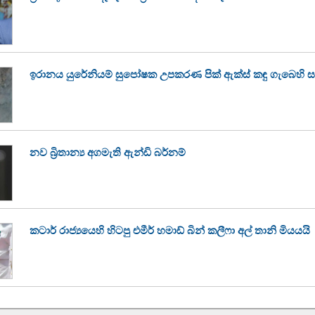
ඉරානය යුරේනියම් සුපෝෂක උපකරණ පික් ඇක්ස් කඳු ගැබෙහි 
නව බ්‍රිතාන්‍ය අගමැති ඇන්ඩි බර්නම්
කටාර් රාජ්‍යයෙහි හිටපු එමීර් හමාඩ් බින් කලීෆා අල් තානි මියයයි