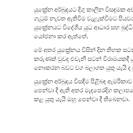
යුක්‍රේන අර්බුදයට දිගු කාලීන විසඳුමක
ගැටුම් නැවත ඇතිවීම වැළැක්වීමට පිය
යුක්‍රේනයට විදේශීය යුධ ආධාර සහ බුද්ධ
යෝජනා කර ඇත්තේ.
මේ අතර යුක්‍රේනය විසින් දින තිහක සට
කරුණක් වුවද එවැනි සටන් විරාමයකදී ය
නොකරන බවට වග බලාගත යුතු යැයි ද පු
යුක්‍රේන අර්බුදය විසඳීම පිළිබඳ ඇමරිකාව
පෙන්වා දී ඇති අතර මැදපෙරදිග කලා
කළ යුතු යැයි ඔහු පෙන්වා දී තිබෙනවා.