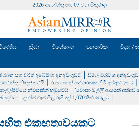
2026 අගෝස්‍තු මස 07 වන සිකුරාදා
විදේශීය
ක්‍රීඩා
විශේෂාංග
ව්‍යාපාරික
විද්‍යා 
් රඛිත සහ චරිත් අබේසිංහ අත්අඩංගුවට
විමල් වීරවංශ අත්අඩංගු
රෙන්තු නිකුත් කරයි
රාජාංගනේ සද්ධාරතන හිමි අත්අඩංගුවට
 කොල්ලුපිටියේ නිවසකින් හමුවෙයි
‘චොකා මල්ලි’ ආයෙත් අත්අඩං
්අඩංගුවට
ලාෆ්ස් ගෑස් මිල රුපියල් 1,070කින් ඉහළට
සීමා සහිත එකඟතාවයකට