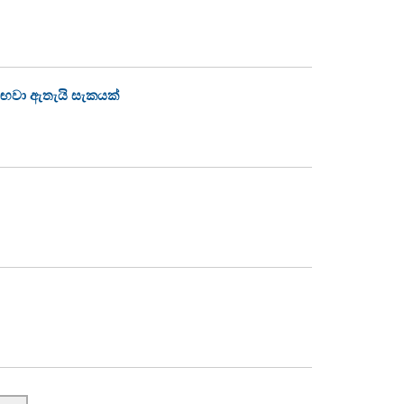
සඟවා ඇතැයි සැකයක්