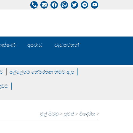
/ තාක්ෂණ
අපරාධ
වැඩසටහන්
වට
පල්ලේගම හේමරතන හිමිට ඇප
ගුවට
මුල් පිටුව
>
පුවත්
>
විදේශීය
>