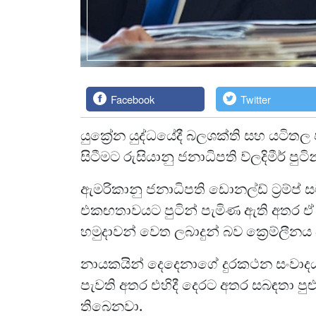
Facebook
Twitter
යුක්‍රේන යුද්ධයේදී බලශක්ති සහ යටි
සිටීමට රුසියානු ජනාධිපති ව්ලදිමීර් 
ඇමරිකානු ජනාධිපති ඩොනල්ඩ් ට්‍රම්ප
එකඟතාවයට පුටින් පැමිණ ඇති අතර ඒ ස
හමුදාවන් වෙත ලබාදුන් බව ක්‍රෙම්ලීනය 
නායකයින් දෙදෙනාගේ දුරකථන සංවාදය
පැවති අතර එහිදී දෙරට අතර සබඳතා පුළ
තිබෙනවා.