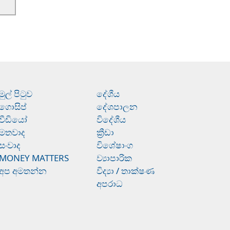
මුල් පිටුව
දේශීය
ගොසිප්
දේශපාලන
වීඩියෝ
විදේශීය
මතවාද
ක්‍රීඩා
සංවාද
විශේෂාංග
MONEY MATTERS
ව්‍යාපාරික
අප අමතන්න
විද්‍යා / තාක්ෂණ
අපරාධ