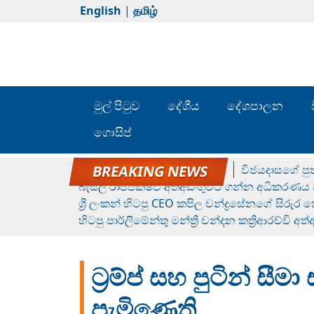
English
|
தமிழ்
මුල් පිටුව
දේශීය
දේශපාලන
ගොසිප්
රන් ගෙනා රුමේෂ්ගේ හෙල්ලය
විජයදාසගේ පුත
බැසිල් රාජපක්ෂව අත්අඩංගුවට ගන්න අධිකරණය ව
ශ්‍රී ලංකන් හිටපු CEO කපිල චන්ද්‍රසේනගේ සිරුර
හිටපු පාර්ලිමේන්තු මන්ත්‍රී චන්දන කත්‍රිආරච්චි අත
ට්‍රම්ප් සහ පුටින් 
පැමිණෙති