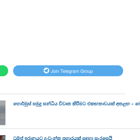
Join Telegram Group
හොර්මුස් සමුද්‍ර සන්ධිය විවෘත කිරීමට එකඟතාවයක් අතළඟ – බ
ට්‍රම්ප් ඉරානයට දැවැන්ත ප්‍රහාරයක් සඳහා සැරසෙයි