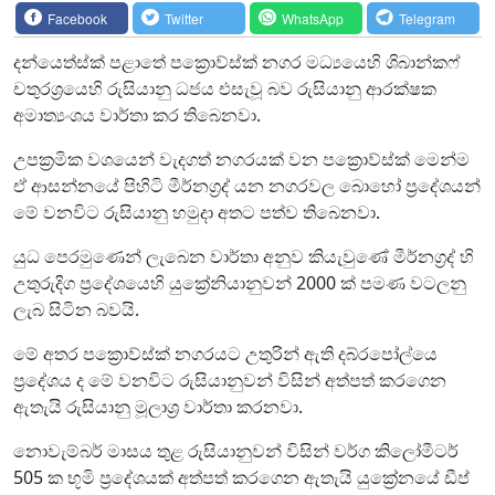
Facebook
Twitter
WhatsApp
Telegram
දන්යෙත්ස්ක් පළාතේ පක්‍රොව්ස්ක් නගර මධ්‍යයෙහි ශිබාන්කෆ්
චතුරශ්‍රයෙහි රුසියානු ධජය එසැවූ බව රුසියානු ආරක්ෂක
අමාත්‍යංශය වාර්තා කර තිබෙනවා.
උපක්‍රමික වශයෙන් වැදගත් නගරයක් වන පක්‍රොව්ස්ක් මෙන්ම
ඒ ආසන්නයේ පිහිටි මීර්නග්‍රද් යන නගරවල බොහෝ ප්‍රදේශයන්
මේ වනවිට රුසියානු හමුදා අතට පත්ව තිබෙනවා.
යුධ පෙරමුණෙන් ලැබෙන වාර්තා අනුව කියැවුණේ මීර්නග්‍රද් හි
උතුරුදිග ප්‍රදේශයෙහි යුක්‍රේනියානුවන් 2000 ක් පමණ වටලනු
ලැබ සිටින බවයි.
මේ අතර පක්‍රොව්ස්ක් නගරයට උතුරින් ඇති දබ්රපෝල්යෙ
ප්‍රදේශය ද මේ වනවිට රුසියානුවන් විසින් අත්පත් කරගෙන
ඇතැයි රුසියානු මූලාශ්‍ර වාර්තා කරනවා.
නොවැම්බර් මාසය තුළ රුසියානුවන් විසින් වර්ග කිලෝමීටර්
505 ක භූමි ප්‍රදේශයක් අත්පත් කරගෙන ඇතැයි යුක්‍රේනයේ ඩීප්