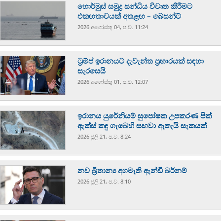
හොර්මුස් සමුද්‍ර සන්ධිය විවෘත කිරීමට
එකඟතාවයක් අතළඟ – බෙසන්ට්
2026 අගෝස්‍තු 04, ප.ව. 11:24
ට්‍රම්ප් ඉරානයට දැවැන්ත ප්‍රහාරයක් සඳහා
සැරසෙයි
2026 අගෝස්‍තු 01, ප.ව. 12:07
ඉරානය යුරේනියම් සුපෝෂක උපකරණ පික්
ඇක්ස් කඳු ගැබෙහි සඟවා ඇතැයි සැකයක්
2026 ජූලි 21, ප.ව. 8:24
නව බ්‍රිතාන්‍ය අගමැති ඇන්ඩි බර්නම්
2026 ජූලි 21, ප.ව. 8:10