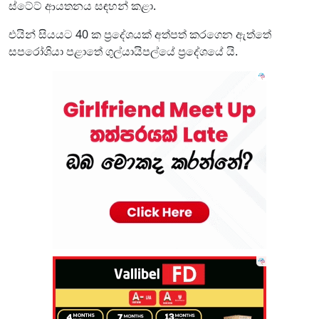
ස්ටේට් ආයතනය සඳහන් කළා.
එයින් සියයට 40 ක ප්‍රදේශයක් අත්පත් කරගෙන ඇත්තේ
සපරෝශියා පළාතේ ගුල්යායිපල්යේ ප්‍රදේශයේ යි.