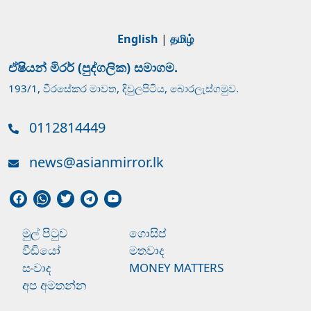
English
|
தமிழ்
ඒෂියන් මිරර් (පුද්ගලික) සමාගම.
193/1, වීරසේකර මාවත, දිවුලපිටිය, බොරලැස්ගමුව.
0112814449
news@asianmirror.lk
මුල් පිටුව
ගොසිප්
වීඩියෝ
මතවාද
සංවාද
MONEY MATTERS
අප අමතන්න