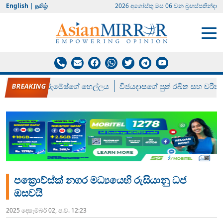
English
|
தமிழ்
2026 අගෝස්‍තු මස 06 වන බ්‍රහස්පතින්දා
රන් ගෙනා රුමේෂ්ගේ හෙල්ලය
විජයදාසගේ පුත් රඛිත සහ චරිත්
පක්‍රොව්ස්ක් නගර මධ්‍යයෙහි රුසියානු ධජ
ඔසවයි
2025 දෙසැම්‍බර් 02, ප.ව. 12:23