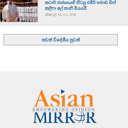
කටාර් රාජ්‍යයෙහි හිටපු එමීර් හමාඩ් බින්
කලීෆා අල් තානි මියයයි
2026 ජූලි 12, ප.ව. 3:10
තවත් විදේශීය පුවත්