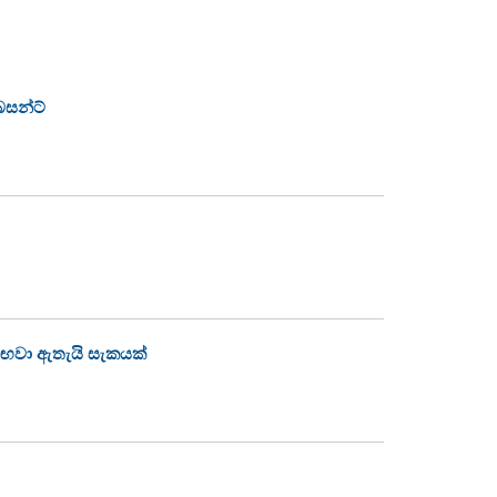
ෙසන්ට්
සඟවා ඇතැයි සැකයක්