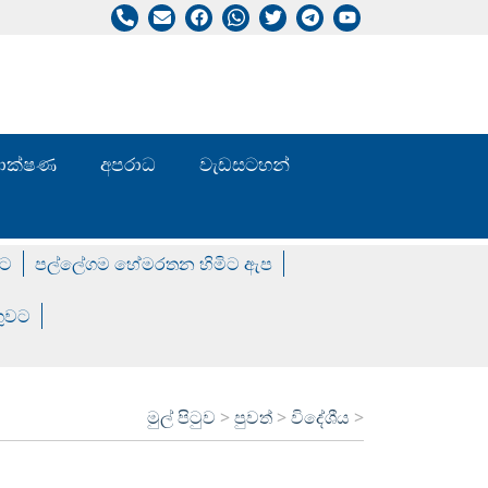
/ තාක්ෂණ
අපරාධ
වැඩසටහන්
වට
පල්ලේගම හේමරතන හිමිට ඇප
ගුවට
මුල් පිටුව
>
පුවත්
>
විදේශීය
>