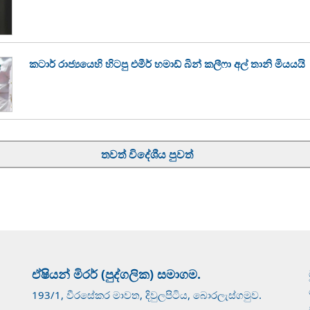
කටාර් රාජ්‍යයෙහි හිටපු එමීර් හමාඩ් බින් කලීෆා අල් තානි මියයයි
තවත් විදේශීය පුවත්
ඒෂියන් මිරර් (පුද්ගලික) සමාගම.
193/1, වීරසේකර මාවත, දිවුලපිටිය, බොරලැස්ගමුව.