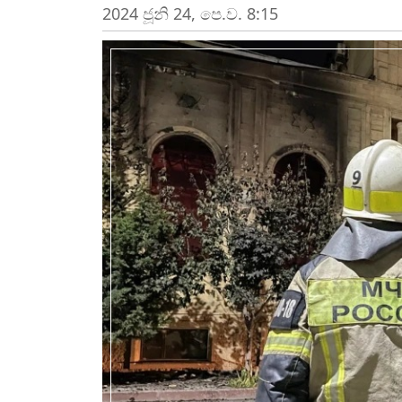
2024 ජූනි 24, පෙ.ව. 8:15