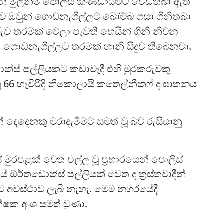
යින් මුලින්ම පොලිස් කණ්ඩායමට වෙඩිතබා ඇති
රුව ඔවුන් ගොඩනැගිල්ලට බෝම්බ ගසා ගිනිතබා
රුව තරමක් වෙලා පැවති හෙයින් ගිනි නිවන
ෙන් ගොඩනැගිල්ලට තරමක් හානි සිදුව තිබෙනවා.
ොක්ස් පල්ලියකට කඩාවැදී එහි මුරකරුවකු
ූ 66 හැවිරිදි නිකොලායි කතෙල්නීකෆ් ද ඝාතනය
දීන් දෙදෙනකු මරාදැමීමට සමත් වූ බව රුසියානු
ුරපළක් වෙත එල්ල වූ ප්‍රහාරයෙන් පොලිස්
 ඕර්තඩොක්ස් පල්ලියක් වෙත ද ත්‍රස්තවාදීන්
්ට අවස්ථාව ලැබී නැහැ. මෙම නගරයේදී
රක්ෂක අංශ සමත් වුණා.