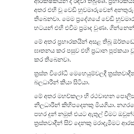
ආරක්ෂකයින් ද රඳවා තිබුණා. ප්‍රහාරක
අතර එහි වූ වෙඩි හුවමාරුවෙන් අනතු
තිබෙනවා. මෙම ප්‍රදේශයේ වෙඩි හුවමා
භටයන් එහි එවීම ප්‍රමාද වුණා. ගින්න
මේ අතර ප්‍රහාරකයින් අසළ තිබූ ඕර්තඩ
ඝාතනය කර පසුව එහි ප්‍රධාන පූජකයා ව
කර තිබෙනවා.
ත්‍රස්ත විරෝධී මෙහෙයුම්වලදී ත්‍රස්තවා
බලධාරීන් කියා සිටියා.
මේ අතර මහච්කලා හි රථවාහන පොලිස් ම
නිලධාරීන් කිහිපදෙනකු මියගියා. නගරයේ
පහර දුන් නමුත් එයට ඇතුල් වීමට ඔවුන
ත්‍රස්තවාදීන් සිව් දෙනකු මරාදැමීමට ආ