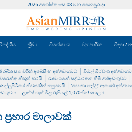
2026 අගෝස්‍තු මස 08 වන සෙනසුරාදා
විදේශීය
ක්‍රීඩා
විශේෂාංග
ව්‍යාපාරික
විද්‍යා 
් රඛිත සහ චරිත් අබේසිංහ අත්අඩංගුවට
විමල් වීරවංශ අත්අඩංගු
රෙන්තු නිකුත් කරයි
රාජාංගනේ සද්ධාරතන හිමි අත්අඩංගුවට
 කොල්ලුපිටියේ නිවසකින් හමුවෙයි
‘චොකා මල්ලි’ ආයෙත් අත්අඩං
්අඩංගුවට
ලාෆ්ස් ගෑස් මිල රුපියල් 1,070කින් ඉහළට
ත ප්‍රහාර මාලාවක්