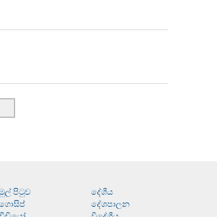
මුල් පිටුව
දේශීය
ගොසිප්
දේශපාලන
වීඩියෝ
විදේශීය