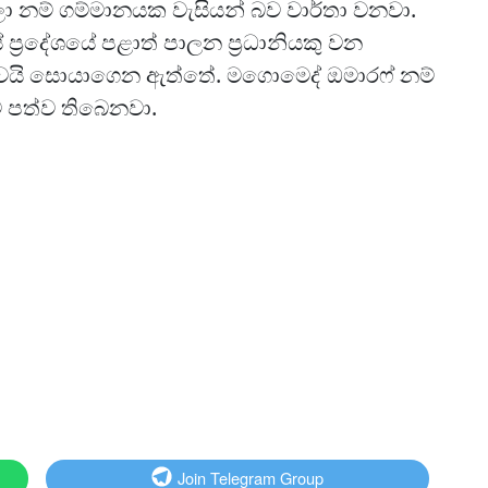
ලා නම් ගම්මානයක වැසියන් බව වාර්තා වනවා.
ප්‍රදේශයේ පළාත් පාලන ප්‍රධානියකු වන
බවයි සොයාගෙන ඇත්තේ. මගොමෙද් ඔමාරෆ් නම්
 පත්ව තිබෙනවා.
Join Telegram Group