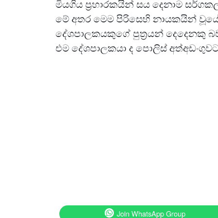
මියගිය ප්‍රහාරකයින් සය දෙනාම සර්ගක
මේ අතර මෙම පිරිසෙහි නායකයින් වූයේ 
දේශපාලකයකුගේ පුත්‍රයන් දෙදෙනකු 
එම දේශපාලකයා ද පොලිස් අත්අඩංගුවට
Join WhatsApp Group