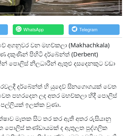
WhatsApp
Telegram
ඩුවේ අගනුවර වන මහච්කලා (Makhachkala)
කුණින් පිහිටි දර්බේන්ත් (Derbent)
පයකින් පොලිස් නිලධාරීන් ඇතුළු දසදෙනකුට වඩා
හාරවලදී දර්බේන්ත් හි යුදෙව් සිනගොගයක් වෙත
ක් වෙත පහරදෙන ලද අතර මහච්කලා හිදී පොලිස්
ි පල්ලියක් ඉලක්ක වුණා.
ක්ෂාව මෑතක සිට තර කර ඇති අතර රුසියානු
ිටත පොලිස් කණ්ඩායමක් ද ඇතුලත පුද්ගලික