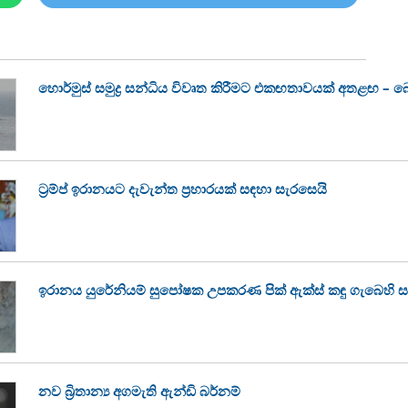
හොර්මුස් සමුද්‍ර සන්ධිය විවෘත කිරීමට එකඟතාවයක් අතළඟ – බ
ට්‍රම්ප් ඉරානයට දැවැන්ත ප්‍රහාරයක් සඳහා සැරසෙයි
ඉරානය යුරේනියම් සුපෝෂක උපකරණ පික් ඇක්ස් කඳු ගැබෙහි 
නව බ්‍රිතාන්‍ය අගමැති ඇන්ඩි බර්නම්