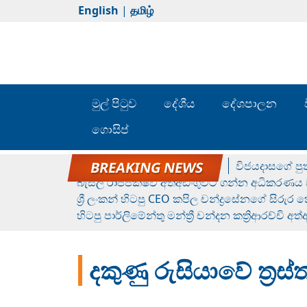
English
|
தமிழ்
මුල් පිටුව
දේශීය
දේශපාලන
ගොසිප්
රන් ගෙනා රුමේෂ්ගේ හෙල්ලය
විජයදාසගේ පුත
බැසිල් රාජපක්ෂව අත්අඩංගුවට ගන්න අධිකරණය ව
ශ්‍රී ලංකන් හිටපු CEO කපිල චන්ද්‍රසේනගේ සිරුර
හිටපු පාර්ලිමේන්තු මන්ත්‍රී චන්දන කත්‍රිආරච්චි අත
දකුණු රුසියාවේ ත්‍රස්