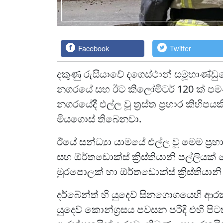
Facebook
Twitter
දකුණු රුසියාවේ දගෙස්ථාන් සමූහාණ්
නගරයේ සහ ඊට කිලෝමීටර් 120 ක් පමණ ද
නගරයේදී එල්ල වූ ත්‍රස්ත ප්‍රහාර කිහි
මියගොස් තිබෙනවා.
ඊයේ සන්ධ්‍යා යාමයේ එල්ල වූ මෙම ප්‍ර
සහ ඕර්තඩොක්ස් ක්‍රිස්තියානි පල්ලිය
මුරපොලක් හා ඕර්තඩොක්ස් ක්‍රිස්තියාන
දර්බේන්ත් හි යුදෙව් සිනගොගයෙහි ආර
යුදෙව් කොන්ග්‍රසය පවසන පරිදි එහි ප