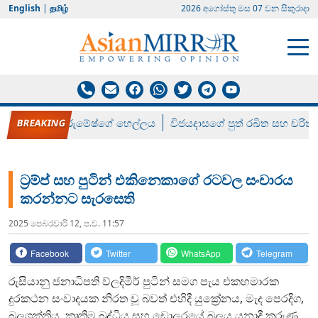
English
|
தமிழ்
2026 අගෝස්‍තු මස 07 වන සිකුරාදා
රන් ගෙනා රුමේෂ්ගේ හෙල්ලය
විජයදාසගේ පුත් රඛිත සහ චරිත්
ට්‍රම්ප් සහ පුටින් එකිනෙකාගේ රටවල සංචාරය
කරන්නට සැරසෙති
2025 පෙබරවාරි 12, ප.ව. 11:57
Facebook
Twitter
WhatsApp
Telegram
රුසියානු ජනාධිපති ව්ලදිමීර් පුටින් සමග පැය එකහමාරක
දුරකථන සංවාදයක නිරත වූ බවත් එහිදී යුක්‍රේනය​, මැද පෙරදිග​,
බලශක්තිය​, කෘත්‍රිම බුද්ධිය සහ ඩොලරයේ බලය යනාදී කරුණු