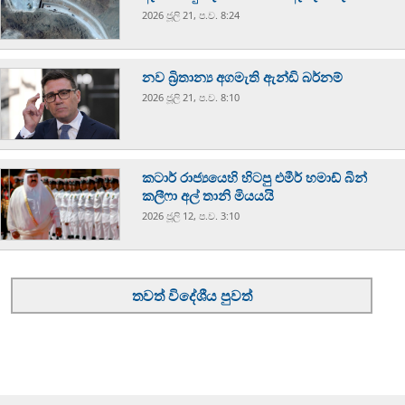
2026 ජූලි 21, ප.ව. 8:24
නව බ්‍රිතාන්‍ය අගමැති ඇන්ඩි බර්නම්
2026 ජූලි 21, ප.ව. 8:10
කටාර් රාජ්‍යයෙහි හිටපු එමීර් හමාඩ් බින්
කලීෆා අල් තානි මියයයි
2026 ජූලි 12, ප.ව. 3:10
තවත් විදේශීය පුවත්