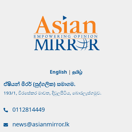
English
|
தமிழ்
ඒෂියන් මිරර් (පුද්ගලික) සමාගම.
193/1, වීරසේකර මාවත, දිවුලපිටිය, බොරලැස්ගමුව.
0112814449
news@asianmirror.lk