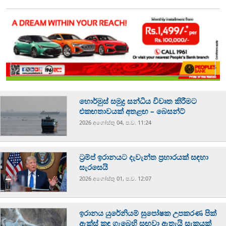
හොර්මුස් සමුද්‍ර සන්ධිය විවෘත කිරීමට
එකඟතාවයක් අතළඟ – බෙසන්ට්
2026 අගෝස්‍තු 04, ප.ව. 11:24
ට්‍රම්ප් ඉරානයට දැවැන්ත ප්‍රහාරයක් සඳහා
සැරසෙයි
2026 අගෝස්‍තු 01, ප.ව. 12:07
ඉරානය යුරේනියම් සුපෝෂක උපකරණ පික්
ඇක්ස් කඳු ගැබෙහි සඟවා ඇතැයි සැකයක්