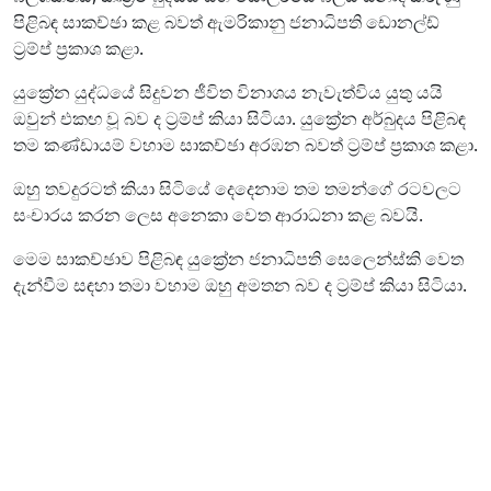
පිළිබඳ සාකච්ඡා කළ බවත් ඇමරිකානු ජනාධිපති ඩොනල්ඩ්
ට්‍රම්ප් ප්‍රකාශ කළා.
යුක්‍රේන යුද්ධයේ සිදුවන ජීවිත විනාශය නැවැත්විය යුතු යයි
ඔවුන් එකඟ වූ බව ද ට්‍රම්ප් කියා සිටියා. යුක්‍රේන අර්බුදය පිළිබඳ
තම කණ්ඩායම් වහාම සාකච්ඡා අරඹන බවත් ට්‍රම්ප් ප්‍රකාශ කළා.
ඔහු තවදුරටත් කියා සිටියේ දෙදෙනාම තම තමන්ගේ රටවලට
සංචාරය කරන ලෙස අනෙකා වෙත ආරාධනා කළ බවයි.
මෙම සාකච්ඡාව පිළිබඳ යුක්‍රේන ජනාධිපති සෙලෙන්ස්කි වෙත
දැන්වීම සඳහා තමා වහාම ඔහු අමතන බව ද ට්‍රම්ප් කියා සිටියා.