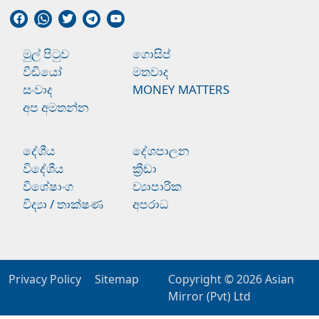
මුල් පිටුව
ගොසිප්
වීඩියෝ
මතවාද
සංවාද
MONEY MATTERS
අප අමතන්න
දේශීය
දේශපාලන
විදේශීය
ක්‍රීඩා
විශේෂාංග
ව්‍යාපාරික
විද්‍යා / තාක්ෂණ
අපරාධ
Privacy Policy
Sitemap
Copyright © 2026
Asian
Mirror (Pvt) Ltd