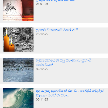
08-01-26
සුනාමි ව්‍යසනයට වසර 21යි
26-12-25
භූකම්පනයෙන් පසු ජපානයට සුනාමි
තත්ත්වයක්
09-12-25
අද ලොකු සුනාමියක් එනවා.. හැබැයි කවුරුත්
කලබල වෙන්න එපා..
05-11-25