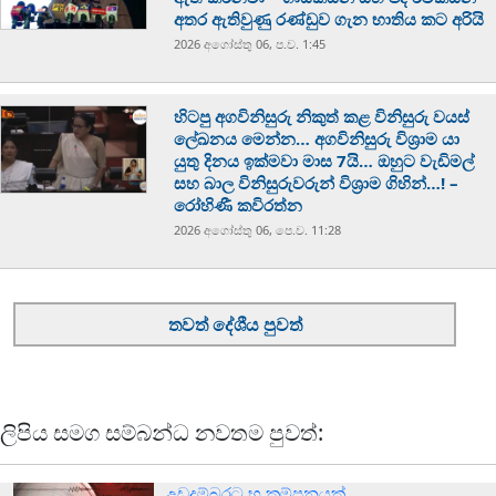
අතර ඇතිවුණු රණ්ඩුව ගැන භාතිය කට අරියි
2026 අගෝස්‍තු 06, ප.ව. 1:45
හිටපු අගවිනිසුරු නිකුත් කළ විනිසුරු වයස්
ලේඛනය මෙන්න… අගවිනිසුරු විශ්‍රාම යා
යුතු දිනය ඉක්මවා මාස 7යි… ඔහුට වැඩිමල්
සහ බාල විනිසුරුවරුන් විශ්‍රාම ගිහින්…! –
රෝහිණී කවිරත්න
2026 අගෝස්‍තු 06, පෙ.ව. 11:28
තවත් දේශීය පුවත්
ලිපිය සමග සම්බන්ධ නවතම පුවත්:
උඩදුම්බරට භූ කම්පනයක්