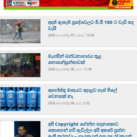
අදත් ඇතැම් ප්‍රදේශවලට මි.මී 100 ට වැඩි තද
වැසි
2026 අගෝස්‍තු 07, පෙ.ව. 12:00
මැගසින් බන්ධනාගාරය තුළ
නොසන්සුන්තාවක්
2026 අගෝස්‍තු 06, ප.ව. 11:45
අගෝස්තු මාසයට අදාළව ගෑස් මිලේ
වෙනසක් නෑ
2026 අගෝස්‍තු 06, ප.ව. 5:32
අපි Copyright ගේන්න හදනකොට
කොහෙන් හරි ඇවිල්ලා අපි අතරේ ප්‍රශ්න
ඇති කරනවා – ගායකයන් සහ පද රචකයන්