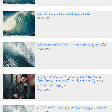
සුනාමි අවදානමට පෙර සූදානමක්
26-10-25
ප්‍රබල භූමිකම්පාවක්.. සුනාමි අනතුරු අඟවයි
10-10-25
ලෝකෙම බය වුණ බාබා වන්ගා අනාවැකි
ටික ටික ඇත්ත වෙයි, ඒ කියන්නේ ඊළඟට
වෙන්නේ මේකද?
23-08-25
ඇමරිකාවට මෙගා සුනාමි අනතුරු ඇගවීමක්