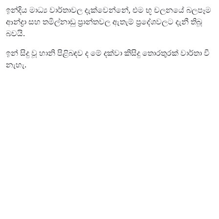
ඉන්දිය මාධ්‍ය වාර්තාවල දැක්වෙන්නේ, එම භූ චලනයේ බලපෑම
ආන්ද්‍රා සහ තමිල්නාඩු ප්‍රාන්තවල ඇතැම් ප්‍රදේශවලට දැනී තිබූ
බවයි.
ඉන් සිදු වූ හානි පිළිබඳව ද මේ දක්වා කිසිදු තොරතුරක් වාර්තා වී
නැහැ.