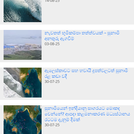
14-08-25
නැවතත් භූමිකම්පා තත්ත්වයක් – සුනාමි
අනතුරු ඇගවීම්
03-08-25
ඇලෙස්කාවට සහ හවායි දූපත්වලටත් සුනාමි
රළ කඩා වදී
30-07-25
සුනාමියෙන් ඉන්දියානු සාගරයට මොකද
වෙන්නේ? ආපදා කළමනාකරණ මධ්‍යස්ථානය
රටටම දැනුම් දීමක්
30-07-25