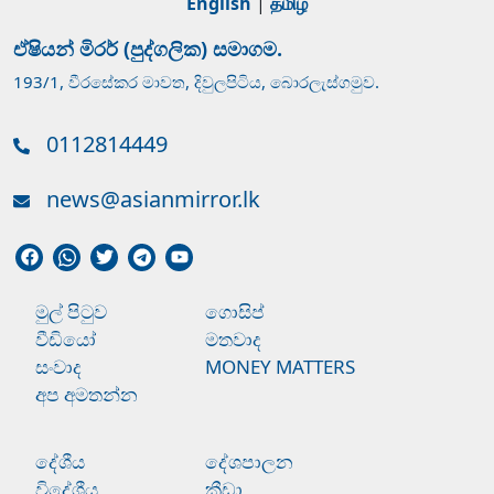
English
|
தமிழ்
ඒෂියන් මිරර් (පුද්ගලික) සමාගම.
193/1, වීරසේකර මාවත, දිවුලපිටිය, බොරලැස්ගමුව.
0112814449
news@asianmirror.lk
මුල් පිටුව
ගොසිප්
වීඩියෝ
මතවාද
සංවාද
MONEY MATTERS
අප අමතන්න
දේශීය
දේශපාලන
විදේශීය
ක්‍රීඩා