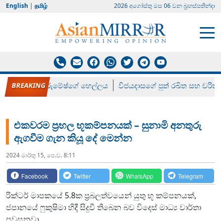
English
|
தமிழ்
2026 අගෝස්‍තු මස 06 වන බ්‍රහස්පතින්දා
රන් ගෙනා රුමේෂ්ගේ හෙල්ලය
විජයදාසගේ පුත් රඛිත සහ චරිත්
එකවරම ප්‍රභල භූකම්පනයක් – සුනාමි අනතුරු
ඇගවීම ගැන කියූ දේ මෙන්න
2024 මාර්තු 15, පෙ.ව. 8:11
Facebook
Twitter
WhatsApp
Telegram
රික්ටර් මාපකයේ 5.8ක ප්‍රබලත්වයෙන් යුතු භූ කම්පනයක්,
ජපානයේ ෆුකුෂිමා හිදී සිදුවී තිබෙන බව විදෙස් මාධ්‍ය වාර්තා
පවසනවා.