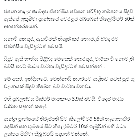
ජපාන කාලගුණ විද්‍යා ඒජන්සිය පවසන පරිදි භූ කම්පනය සිදුවී
ඇත්තේ ෆුකුෂිමා ප්‍රාන්තයේ වෙරළට ඔබ්බෙන් කිලෝමීටර් 50ක්
අභ්‍යන්තරයෙන්.
සුනාමි අනතුරු ඇඟවීමක් නිකුත් කර නොමැති බවද එම
ඒජන්සිය වැඩිදුරටත් පවසයි.
සිදුව ඇති හානිය පිළිබඳ මෙතෙක් තොරතුරු වාර්තා වී නොමැති
බවයි එරට මාධ්‍ය වාර්තා වැඩිදුරටත් පවසන්නේ .
මේ අතර, ඉන්දියාවේ, චෙන්නායි නගරයට ආශ්‍රිතව තවත් සුළු භූ
චලනයක් සිදුව තිබෙන බව වාර්තා වනවා.
එහි ප්‍රබලත්වය රික්ටර් මාපකාංග 3.9ක් බවයි, විදෙස් මාධ්‍ය
වාර්තා සඳහන් කළේ.
ආන්ද්‍රා ප්‍රාන්තයේ තිරුප්පති සිට කිලෝමීටර් 58ක් නැගෙනහිර
දෙසින් සහ භූමියේ සිට කිලෝමීටර් 10ක් ගැඹුරින් එහි මධ්‍ය
ලක්ෂය පිහිටා තිබූ බවයි සඳහන් වන්නේ.