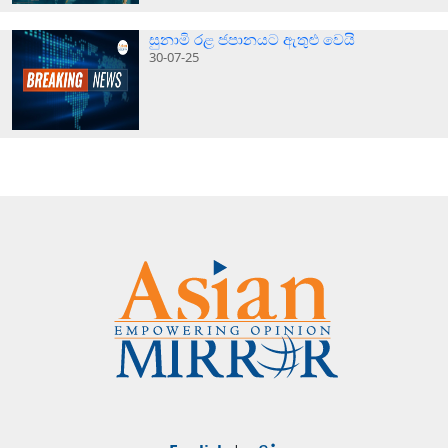
සුනාමි රළ ජපානයට ඇතුළු වෙයි
30-07-25