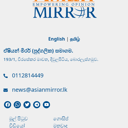
English
|
தமிழ்
ඒෂියන් මිරර් (පුද්ගලික) සමාගම.
193/1, වීරසේකර මාවත, දිවුලපිටිය, බොරලැස්ගමුව.
0112814449
news@asianmirror.lk
මුල් පිටුව
ගොසිප්
වීඩියෝ
මතවාද