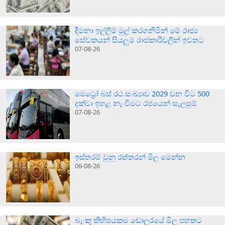
දීමනා ඉල්ලීම් මුල් කරගනිමින් මේ රාජ්‍ය
සේවකයන් සියලුම රාජකාරිවලින් ඉවතට
07-08-26
මෙට්‍රෝ බස් රථ සංඛ්‍යාව 2029 වන විට 500
දක්වා ඉහළ නැංවීමට රජයෙන් සැලසුම්
07-08-26
ඉස්තරම් වුනු රත්තරන් මිල මෙන්න
06-08-26
බැංකු කිහිපයකම ඩොලරයේ මිල පහතට