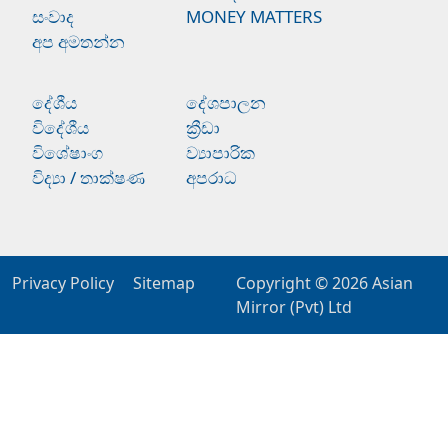
සංවාද
MONEY MATTERS
අප අමතන්න
දේශීය
දේශපාලන
විදේශීය
ක්‍රීඩා
විශේෂාංග
ව්‍යාපාරික
විද්‍යා / තාක්ෂණ
අපරාධ
Privacy Policy
Sitemap
Copyright © 2026
Asian
Mirror (Pvt) Ltd