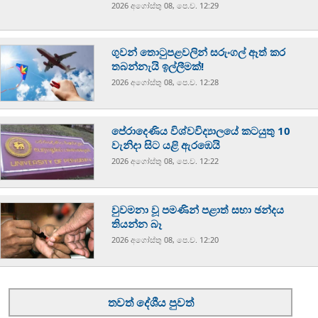
2026 අගෝස්‍තු 08, පෙ.ව. 12:29
ගුවන් තොටුපළවලින් සරුංගල් ඈත් කර
තබන්නැයි ඉල්ලීමක්!
2026 අගෝස්‍තු 08, පෙ.ව. 12:28
පේරාදෙණිය විශ්වවිද්‍යාලයේ කටයුතු 10
වැනිදා සිට යළි ඇරඹෙයි
2026 අගෝස්‍තු 08, පෙ.ව. 12:22
වුවමනා වූ පමණින් පළාත් සභා ඡන්දය
තියන්න බෑ
2026 අගෝස්‍තු 08, පෙ.ව. 12:20
තවත් දේශීය පුවත්