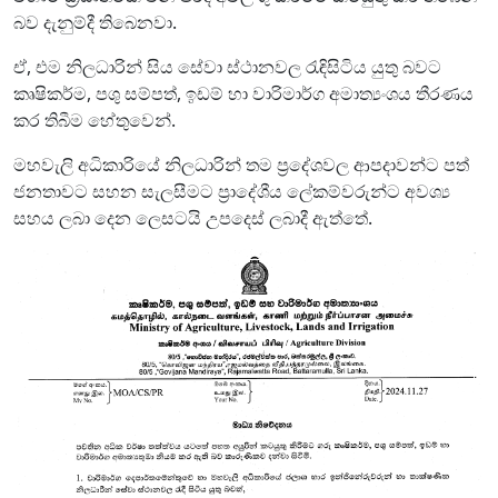
බව දැනුම්දී තිබෙනවා.
ඒ, එම නිලධාරින් සිය සේවා ස්ථානවල රැඳිසිටිය යුතු බවට
කෘෂිකර්ම, පශු සම්පත්, ඉඩම් හා වාරිමාර්ග අමාත්‍යංශය තීරණය
කර තිබීම හේතුවෙන්.
මහවැලි අධිකාරියේ නිලධාරින් තම ප්‍රදේශවල ආපදාවන්ට පත්
ජනතාවට සහන සැලසීමට ප්‍රාදේශීය ලේකම්වරුන්ට අවශ්‍ය
සහය ලබා දෙන ලෙසටයි උපදෙස් ලබාදී ඇත්තේ.