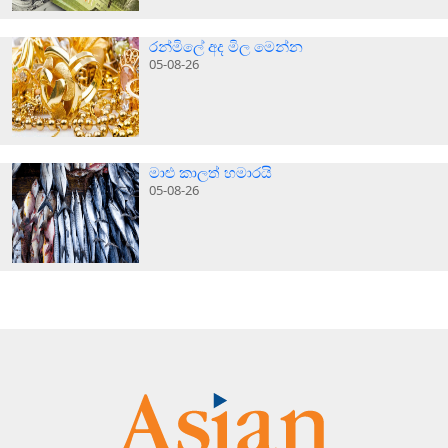
රන්මිලේ අද මිල මෙන්න
05-08-26
මාළු කාලත් හමාරයි
05-08-26