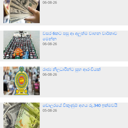
06-08-26
වසර 6කට පසු ආ අලුත්ම වාහන වාර්තාව
මෙන්න
06-08-26
රාජ්‍ය නිලධාරීන්ට සුභ ආරංචියක්
06-08-26
ඩොලරයේ විකුණුම් අගය රු.340 ඉක්මවයි
05-08-26