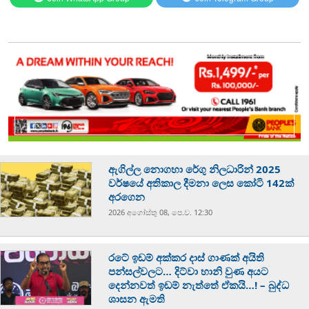
ඇගිල්ල නොගහා රේගු නිලධාරින් 2025
වර්ෂයේ අතිකාල දීමනා ලෙස කෝටි 142ක්
අරගෙන
2026 අගෝස්‍තු 08, පෙ.ව. 12:30
රටේ ඉඩම් අක්කර දාස් ගාණක් අයිති
පන්සල්වලට… දිට්වා හානි වුණ අයට
දෙන්නවත් ඉඩම් නැත්තේ ඒකයි…! – බුද්ධ
ශාසන ඇමති