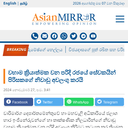
English
|
தமிழ்
2026 අගෝස්‍තු මස 07 වන සිකුරාදා
රන් ගෙනා රුමේෂ්ගේ හෙල්ලය
විජයදාසගේ පුත් රඛිත සහ චරිත්
වහාම ක්‍රියාත්මක වන පරිදි රජයේ සේවකයින්
පිරිසකගේ නිවාඩු අවලංගු කරයි
2024 නොවැම්‍බර් 27, ප.ව. 3:41
Facebook
Twitter
WhatsApp
Telegram
වාරිමාර්ග දෙපාර්තමේන්තුවේ හා මහවැලි අධිකාරියේ ජලාශ
භාර ඉංජිනේරුවන්ගේ හා තාක්ෂණික නිලධාරීන්ගේ නිවාඩු
වහාම ක්‍රියාත්මක වන පරිදි අවලංගු කිරීමට කටයුතු කර තිබෙන