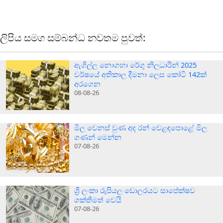
ලිපිය සමග සම්බන්ධ නවතම පුවත්:
ඇගිල්ල නොගහා රේගු නිලධාරින් 2025
වර්ෂයේ අතිකාල දීමනා ලෙස කෝටි 142ක්
අරගෙන
08-08-26
මිල වෙනස් වුණ අද රන් වෙළඳපොළේ මිල
ගණන් මෙන්න
07-08-26
ශ්‍රී ලංකා රුපියල ඩොලරයට සාපේක්ෂව
ශක්තිමත් වෙයි
07-08-26