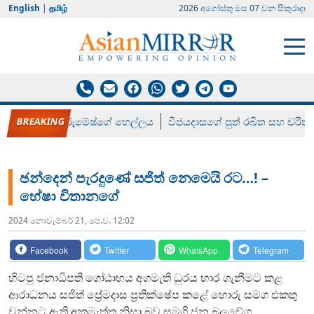
English
|
தமிழ்
2026 අගෝස්‍තු මස 07 වන සිකුරාදා
රන් ගෙනා රුමේෂ්ගේ හෙල්ලය
විජයදාසගේ පුත් රඛිත සහ චරිත්
ඡන්දෙන් පැරදුණේ සජිත් නෙමෙයි රට…! –
හේෂා විතානගේ
2024 නොවැම්‍බර් 21, පෙ.ව. 12:02
Facebook
Twitter
WhatsApp
Telegram
හිටපු ජනාධිපති ගෝඨාභය අගමැති ධුරය භාර ගැනීමට කළ
ආරාධනය සජිත් ප්‍රේමදාස ප්‍රතික්ෂේප කළේ හොරු සමග එකතු
වන්නට ඇති අකමැත්ත නිසා බව සමගි ජන බලවේග