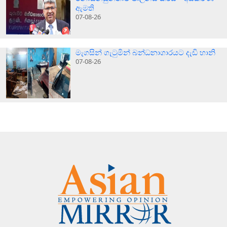
ඇමති
07-08-26
මැගසින් ගැටුමින් බන්ධනාගාරයට දැඩි හානි
07-08-26