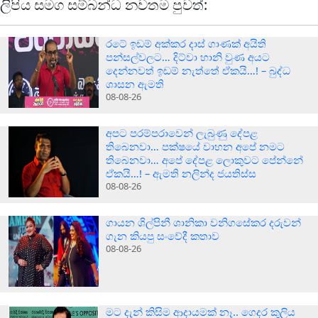
ලිපිය සමග සම්බන්ධ නවතම පුවත්:
රටේ ඉඩම් අක්කර දාස් ගාණක් අයිති
පන්සල්වලට… දිට්වා හානි වුණ අයට
දෙන්නවත් ඉඩම් නැත්තේ ඒකයි…! – බුද්ධ
ශාසන ඇමති
08-08-26
අපට පරම්පරාවෙන් ලැබුණු දේපළ
තිබෙනවා… පක්ෂයේ වාහන අපේ නමට
තිබෙනවා… අපේ දේපළ ලොකුවට පේන්නේ
ඒකයි…! – ඇමති නලින්ද ජයතිස්ස
08-08-26
ගායන ශිල්පිනී ශානිකා වනිගසේකර දරුවන්
ගැන කියපු සංවේදී කතාව
08-08-26
මට දැන් කිසිම ආදායමක් නෑ.. ගෙදර කුලිය