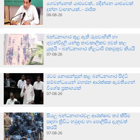
ගෙවන්නෙත් යාළුවෙක්.. පදින්නෙ යාළුවෙක්
දුන්න වාහනයක්..- රාජිත
08-08-26
බන්ධනාගාර තුළ ඇති රූපවාහිනී හා
ගුවන්විදුලි යන්ත්‍ර තාවකාලිකව ඉවත් කල
යුතුයි – බන්ධනාගාර නිළධාරි එකමුතුව කියයි
07-08-26
රටම නොසන්සුන් කළ බන්ධනාගාර සිද්ධි
සම්බන්ධයෙන් මහජන ආරක්ෂක ඇමතිගෙන්
විශේෂ ප්‍රකාශයක්
07-08-26
සියලු බන්ධනාගාරවල ආරක්ෂාව තර කිරීම
සඳහා ත්‍රිවිධ හමුදාව හා පොලීසිය දැනුවත්
කරයි
07-08-26