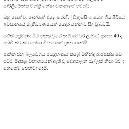
පාර්ලිමේන්තු මන්ත්‍රී හේෂා විතානගේ පවසයි.
ඔහු පෙන්වා දෙන්නේ එලෙස රනිල් වික්‍රමසිංහ සමග ගිය පිරිසට
අවසානයේ මැතිවරණයෙන් ගෙදර යන්නට සිදු වූ බවයි.
සජිත් ප්‍රේමදාස ඊට එකතු වූයේ නම් මෙවර ලැබුණු ආසන 40 ද
අහිමි බව බව හේෂා විතානගේ ප්‍රකාශ කරයි.
ජාතික ජන බලවේගය ජයග්‍රහණය කළේ මහින්ද රාජපක්ෂ මේ
රටට සිදුකළ විනාශයෙන් ඇති වූ දේශපාලන රැල්ලක් නිසා බව ද
හෙතෙම පෙන්වා දෙයි.