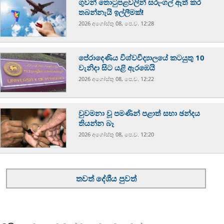
ගුවන් තොටුපළවලින් සරුංගල් ඈත් කර
තබන්නැයි ඉල්ලීමක්!
2026 අගෝස්‍තු 08, පෙ.ව. 12:28
පේරාදෙණිය විශ්වවිද්‍යාලයේ කටයුතු 10
වැනිදා සිට යළි ඇරඹෙයි
2026 අගෝස්‍තු 08, පෙ.ව. 12:22
වුවමනා වූ පමණින් පළාත් සභා ඡන්දය
තියන්න බෑ
2026 අගෝස්‍තු 08, පෙ.ව. 12:20
තවත් දේශීය පුවත්