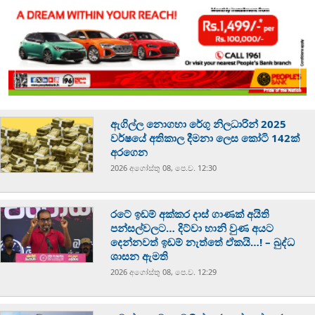
ඇගිල්ල නොගහා රේගු නිලධාරින් 2025
වර්ෂයේ අතිකාල දීමනා ලෙස කෝටි 142ක්
අරගෙන
2026 අගෝස්‍තු 08, පෙ.ව. 12:30
රටේ ඉඩම් අක්කර දාස් ගාණක් අයිති
පන්සල්වලට… දිට්වා හානි වුණ අයට
දෙන්නවත් ඉඩම් නැත්තේ ඒකයි…! – බුද්ධ
ශාසන ඇමති
2026 අගෝස්‍තු 08, පෙ.ව. 12:29