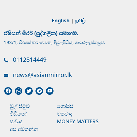
English
|
தமிழ்
ඒෂියන් මිරර් (පුද්ගලික) සමාගම.
193/1, වීරසේකර මාවත, දිවුලපිටිය, බොරලැස්ගමුව.
0112814449
news@asianmirror.lk
මුල් පිටුව
ගොසිප්
වීඩියෝ
මතවාද
සංවාද
MONEY MATTERS
අප අමතන්න