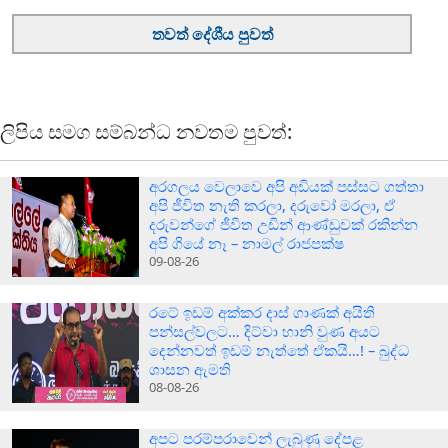
තවත් දේශීය පුවත්
ලිපිය සමග සම්බන්ධ නවතම පුවත්:
අරගලය වෙලාවෙ අපි අඩියක් පස්සට ගත්තා
අපි ජීවිත නැති කරලා, දරුවෝ මරලා, ඒ
දරුවන්ගේ ජීවිත උඩින් ආණ්ඩුවක් රකින්න
අපි ගියේ නෑ – නාමල් රාජපක්ෂ
09-08-26
රටේ ඉඩම් අක්කර දාස් ගාණක් අයිති
පන්සල්වලට… දිට්වා හානි වුණ අයට
දෙන්නවත් ඉඩම් නැත්තේ ඒකයි…! – බුද්ධ
ශාසන ඇමති
08-08-26
අපට පරම්පරාවෙන් ලැබුණු දේපළ