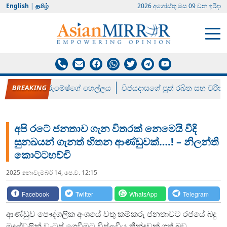
English
|
தமிழ்
2026 අගෝස්‍තු මස 09 වන ඉරිදා
රන් ගෙනා රුමේෂ්ගේ හෙල්ලය
විජයදාසගේ පුත් රඛිත සහ චරිත්
අපි රටේ ජනතාව ගැන විතරක් නෙමෙයි වීදි
සුනඛයන් ගැනත් හිතන ආණ්ඩුවක්….! – නිලන්ති
කොට්ටහච්චි
2025 නොවැම්‍බර් 14, පෙ.ව. 12:15
Facebook
Twitter
WhatsApp
Telegram
ආණ්ඩුව පෞද්ගලික අංශයේ වතු කම්කරු ජනතාවට රජයේ බදු
මුදල්වලින් වැටුප් ගෙවීමට විප්ලවීය තීන්දුවක් ගත් බව