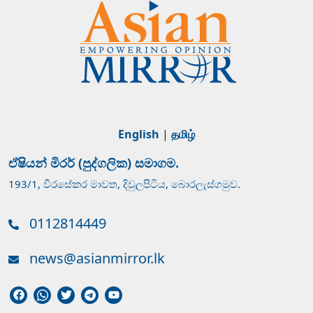
English
|
தமிழ்
ඒෂියන් මිරර් (පුද්ගලික) සමාගම.
193/1, වීරසේකර මාවත, දිවුලපිටිය, බොරලැස්ගමුව.
0112814449
news@asianmirror.lk