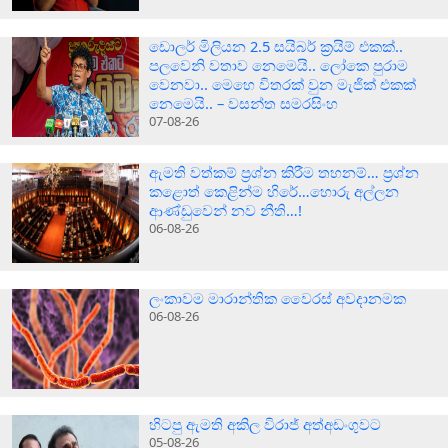
ඩොලර් මිලියන 2.5 සයිබර් ක‍්‍රයිම් එකක්..
පලවෙනි වතාව නෙමෙයි.. ලෝකෙ පුරාම
වෙනවා.. මෙහෙ විතරක් වුන මැජික් එකක්
නෙමෙයි.. – වසන්ත සමරසිංහ
07-08-26
ඇමති වත්කම් ප්‍රශ්න කිරීම තහනම්… ප්‍රශ්න
කළොත් කෙළින්ම හිරේ…හොරු අල්ලන
ආණ්ඩුවෙන් නව නීති…!
06-08-26
ලංකාවම මාරාන්තික වෛරස් අවදානමක
06-08-26
හිටපු ඇමති අකිල විරාජ් අත්අඩංගුවට
05-08-26