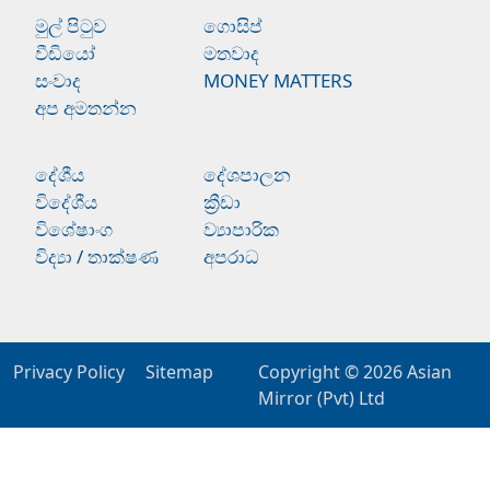
මුල් පිටුව
ගොසිප්
වීඩියෝ
මතවාද
සංවාද
MONEY MATTERS
අප අමතන්න
දේශීය
දේශපාලන
විදේශීය
ක්‍රීඩා
විශේෂාංග
ව්‍යාපාරික
විද්‍යා / තාක්ෂණ
අපරාධ
Privacy Policy
Sitemap
Copyright © 2026
Asian
Mirror (Pvt) Ltd