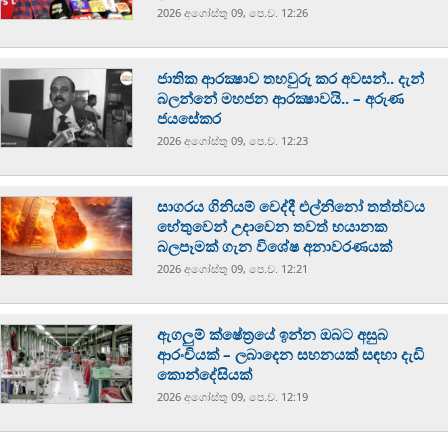
2026 අගෝස්‍තු 09, පෙ.ව. 12:26
ජාතික ආරක්‍ෂාව තහවුරු කර අවසන්.. දැන්
බලන්නේ මහජන ආරක්‍ෂාවයි.. – අරුණ
ජයසේකර
2026 අගෝස්‍තු 09, පෙ.ව. 12:23
සාගරය ගිනියම් වෙද්දී එල්නිනෝ තත්ත්වය
හේතුවෙන් උදාවෙන තවත් භයානක
බලපෑමක් ගැන විශේෂ අනාවරණයක්
2026 අගෝස්‍තු 09, පෙ.ව. 12:21
ඇගලුම් ක්ෂේත්‍රයේ ඉන්න ඔබට අසුබ
ආරංචියක් – ලබාදෙන සහනයක් සඳහා දැඩි
කොන්දේසියක්
2026 අගෝස්‍තු 09, පෙ.ව. 12:19