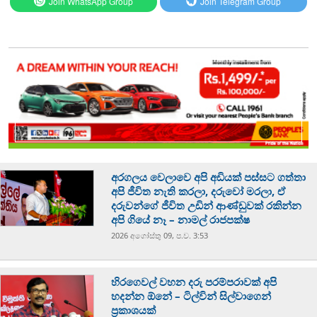
Join WhatsApp Group
Join Telegram Group
අරගලය වෙලාවෙ අපි අඩියක් පස්සට ගත්තා
අපි ජීවිත නැති කරලා, දරුවෝ මරලා, ඒ
දරුවන්ගේ ජීවිත උඩින් ආණ්ඩුවක් රකින්න
අපි ගියේ නෑ – නාමල් රාජපක්ෂ
2026 අගෝස්‍තු 09, ප.ව. 3:53
හිරගෙවල් වහන දරු පරම්පරාවක් අපි
හදන්න ඕනේ – ටිල්වින් සිල්වාගෙන්
ප්‍රකාශයක්