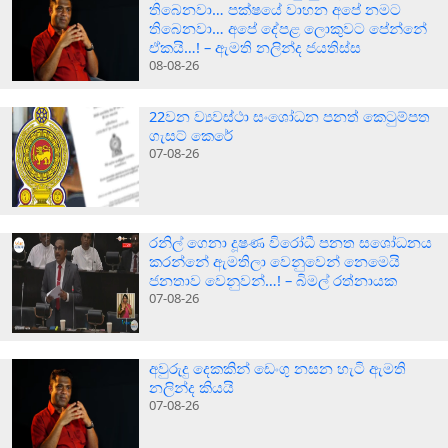
තිබෙනවා… පක්ෂයේ වාහන අපේ නමට
තිබෙනවා… අපේ දේපළ ලොකුවට පේන්නේ
ඒකයි…! – ඇමති නලින්ද ජයතිස්ස
08-08-26
22වන ව්‍යවස්ථා සංශෝධන පනත් කෙටුම්පත
ගැසට් කෙරේ
07-08-26
රනිල් ගෙනා දූෂණ විරෝධී පනත සශෝධනය
කරන්නේ ඇමතිලා වෙනුවෙන් නෙමෙයි
ජනතාව වෙනුවන්…! – බිමල් රත්නායක
07-08-26
අවුරුදු දෙකකින් ඩෙංගු නසන හැටි ඇමති
නලින්ද කියයි
07-08-26