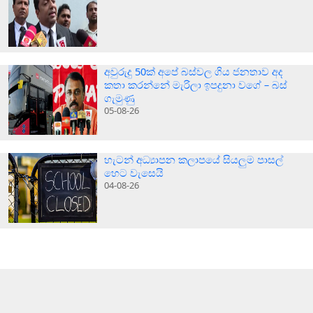
අවුරුදු 50ක් අපේ බස්වල ගිය ජනතාව අද
කතා කරන්නේ මැරිලා ඉපදුනා වගේ – බස්
ගැමුණු
05-08-26
හැටන් අධ්‍යාපන කලාපයේ සියලුම පාසල්
හෙට වැසෙයි
04-08-26