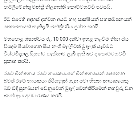
පාර්ලිමේන්තු මන්ත්‍රී නිලනත්ති කොට්ටහච්චි පවසයි.
ඊට එරෙහි අදහස් දක්වන අයට හෘද සාක්ෂියක් සහකම්පනයක්
තෙතමනයක් නැතිදැයි මන්ත්‍රීවරිය ප්‍රශ්න කරයි.
මහපොළ ශිෂ්‍යත්වය රු. 10 000 දක්වා ඉහළ නැංවීම නිසා සිය
වියදම් පියවාගෙන සිය නංගි මල්ලිටත් මුදලක් යැවීමට
විශ්වවිද්‍යාල සිසුන්ට හැකියාව ලැබී ඇති බව ද කොට්ටහච්චි
ප්‍රකාශ කරයි.
රටේ චින්තනය රටේ නායකයාගේ චින්තනයෙන් පෙනෙන
බවත් රටේ නායකයා තිරිසනුන් ගැන පවා හිතන නායකයෙකු
බව වීදි සුනඛයන් වෙනුවෙන් මුදල් වෙන්කිරීමෙන් තහවුරු වන
බවත් ඇය අවධාරණය කරයි.