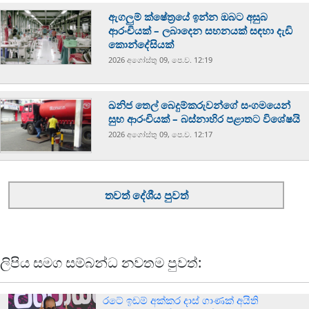
ඇගලුම් ක්ෂේත්‍රයේ ඉන්න ඔබට අසුබ
ආරංචියක් – ලබාදෙන සහනයක් සඳහා දැඩි
කොන්දේසියක්
2026 අගෝස්‍තු 09, පෙ.ව. 12:19
ඛනිජ තෙල් බෙදුම්කරුවන්ගේ සංගමයෙන්
සුභ ආරංචියක් – බස්නාහිර පළාතට විශේෂයි
2026 අගෝස්‍තු 09, පෙ.ව. 12:17
තවත් දේශීය පුවත්
ලිපිය සමග සම්බන්ධ නවතම පුවත්:
රටේ ඉඩම් අක්කර දාස් ගාණක් අයිති