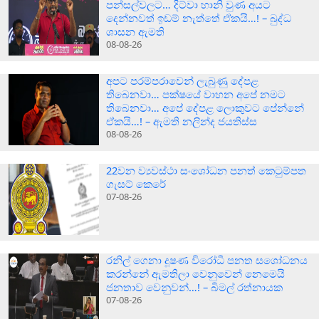
පන්සල්වලට… දිට්වා හානි වුණ අයට
දෙන්නවත් ඉඩම් නැත්තේ ඒකයි…! – බුද්ධ
ශාසන ඇමති
08-08-26
අපට පරම්පරාවෙන් ලැබුණු දේපළ
තිබෙනවා… පක්ෂයේ වාහන අපේ නමට
තිබෙනවා… අපේ දේපළ ලොකුවට පේන්නේ
ඒකයි…! – ඇමති නලින්ද ජයතිස්ස
08-08-26
22වන ව්‍යවස්ථා සංශෝධන පනත් කෙටුම්පත
ගැසට් කෙරේ
07-08-26
රනිල් ගෙනා දූෂණ විරෝධී පනත සශෝධනය
කරන්නේ ඇමතිලා වෙනුවෙන් නෙමෙයි
ජනතාව වෙනුවන්…! – බිමල් රත්නායක
07-08-26