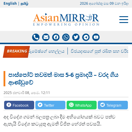
English
|
தமிழ்
2026 අගෝස්‍තු මස 09 වන ඉරිදා
රන් ගෙනා රුමේෂ්ගේ හෙල්ලය
විජයදාසගේ පුත් රඛිත සහ චරිත්
පාස්පෝට් තවමත් මාස 5-6 ප‍්‍රමාදයි – වරද ගිය
ආණ්ඩුවේ
2025 ජනවාරි 08, පෙ.ව. 12:11
Facebook
Twitter
WhatsApp
Telegram
අද විදේශ ගමන් බලපත්‍ර ලබා දීම අභියෝගයක් බවට පත්ව
ඇතැයි විදේශ කටයුතු ඇමති විජිත හේරත් පවසයි.