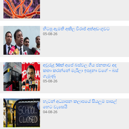
හිටපු ඇමති අකිල විරාජ් අත්අඩංගුවට
05-08-26
අවුරුදු 50ක් අපේ බස්වල ගිය ජනතාව අද
කතා කරන්නේ මැරිලා ඉපදුනා වගේ – බස්
ගැමුණු
05-08-26
හැටන් අධ්‍යාපන කලාපයේ සියලුම පාසල්
හෙට වැසෙයි
04-08-26