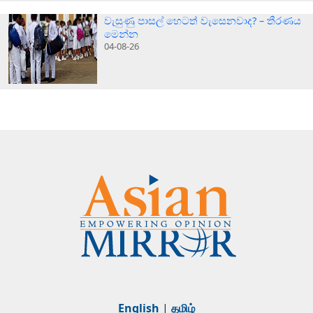
වැසුණු පාසල් හෙටත් වැසෙනවාද? – තීරණය
මෙන්න
04-08-26
English
|
தமிழ்