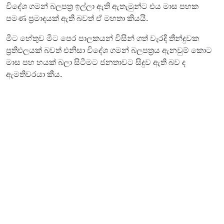
විදේශ ගමන් බලපත‍්‍ර ඉල්ලා ඇති ඇතැමුන්ට එය මාස පහක
පමණ ප‍්‍රමාදයක් ඇති බවත් ඒ මහතා කියයි.
මීට හේතුව මීට පෙර පාලකයන් විසින් ගත් වැරදි තීන්දුවක
ප්‍රතිඵලයක් බවත් එනිසා විදේශ ගමන් බලපත්‍රය ඇනවුම් කොට
මාස පහ හයක් බලා සිටීමට ජනතාවට සිදුව ඇති බව ද
ඇමතිවරයා කීය.