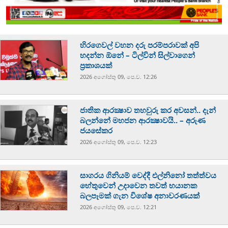
හිරගෙවල් වහන දරු පරම්පරාවක් අපි
හදන්න ඕනේ – ටිල්වින් සිල්වාගෙන්
ප්‍රකාශයක්
2026 අගෝස්‍තු 09, පෙ.ව. 12:26
ජාතික ආරක්‍ෂාව තහවුරු කර අවසන්.. දැන්
බලන්නේ මහජන ආරක්‍ෂාවයි.. – අරුණ
ජයසේකර
2026 අගෝස්‍තු 09, පෙ.ව. 12:23
සාගරය ගිනියම් වෙද්දී එල්නිනෝ තත්ත්වය
හේතුවෙන් උදාවෙන තවත් භයානක
බලපෑමක් ගැන විශේෂ අනාවරණයක්
2026 අගෝස්‍තු 09, පෙ.ව. 12:21