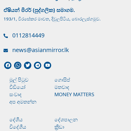
ඒෂියන් මිරර් (පුද්ගලික) සමාගම.
193/1, වීරසේකර මාවත, දිවුලපිටිය, බොරලැස්ගමුව.
0112814449
news@asianmirror.lk
මුල් පිටුව
ගොසිප්
වීඩියෝ
මතවාද
සංවාද
MONEY MATTERS
අප අමතන්න
දේශීය
දේශපාලන
විදේශීය
ක්‍රීඩා