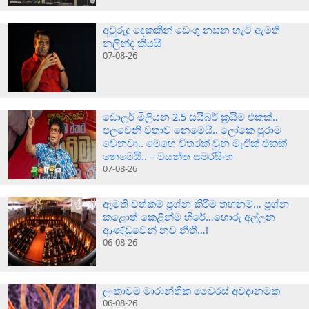
අවුරුදු දෙකකින් ඩෙංගු නසන හැටි ඇමති
නලින්ද කියයි
07-08-26
ඩොලර් මිලියන 2.5 සයිබර් ක‍්‍රයිම් එකක්..
පලවෙනි වතාව නෙමෙයි.. ලෝකෙ පුරාම
වෙනවා.. මෙහෙ විතරක් වුන මැජික් එකක්
නෙමෙයි.. – වසන්ත සමරසිංහ
07-08-26
ඇමති වත්කම් ප්‍රශ්න කිරීම තහනම්… ප්‍රශ්න
කළොත් කෙළින්ම හිරේ…හොරු අල්ලන
ආණ්ඩුවෙන් නව නීති…!
06-08-26
ලංකාවම මාරාන්තික වෛරස් අවදානමක
06-08-26