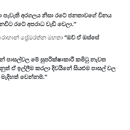
යදා පැවැති අරගලය නිසා රටේ ජනතාවගේ විනය
නවිට රටේ අපරාධ වැඩි වෙලා.”
 රොහාන් ප්‍රේමරත්න මහතා
‘‘ඔව් ඒ ඔස්සේ
ින් පාසල්වල මේ සුපරික්ෂාකාරී කමිටු නැවත
ෙනුත් ඒ ඉල්ලීම කරලා දිවයිනේ සියළුම පාසල් වල
 මැදිහත් වෙන්නම්.”