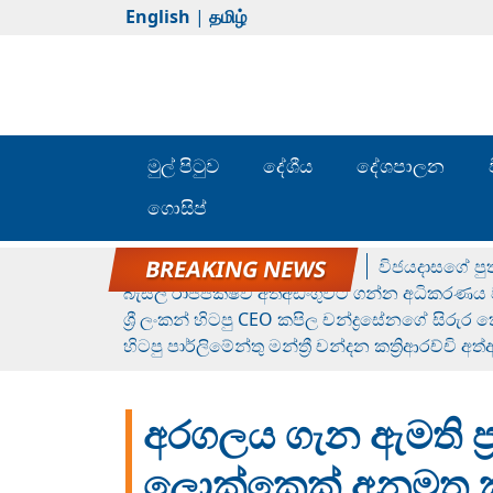
English
|
தமிழ்
මුල් පිටුව
දේශීය
දේශපාලන
ගොසිප්
රන් ගෙනා රුමේෂ්ගේ හෙල්ලය
විජයදාසගේ පුත
බැසිල් රාජපක්ෂව අත්අඩංගුවට ගන්න අධිකරණය ව
ශ්‍රී ලංකන් හිටපු CEO කපිල චන්ද්‍රසේනගේ සිරුර
හිටපු පාර්ලිමේන්තු මන්ත්‍රී චන්දන කත්‍රිආරච්චි අත
අරගලය ගැන ඇමති ප්
ලොක්කෙක් අනුමත 