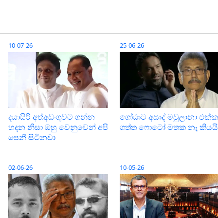
10-07-26
25-06-26
දයාසිරි අත්අඩංගුවට ගන්න
ගෝඨාට අසාද් මවුලානා එක්ක
හදන නිසා ඔහු වෙනුවෙන් අපි
ගත්ත ෆොටෝ මතක නෑ කියයි
පෙනී සිටිනවා
02-06-26
10-05-26