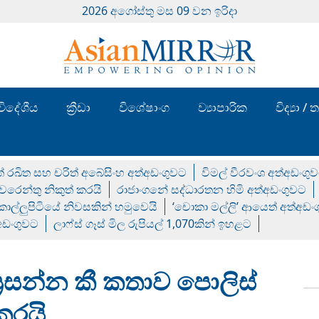
2026 අගෝස්‍තු මස 09 වන ඉරිදා
විදේශීය
ක්‍රීඩා
විශේෂාංග
ව්‍යාපාරික
විද්‍යා 
් රඛිත සහ චරිත් අබේසිංහ අත්අඩංගුවට
විමල් වීරවංශ අත්අඩංගු
රෙන්තු නිකුත් කරයි
රාජාංගනේ සද්ධාරතන හිමි අත්අඩංගුවට
 කොල්ලුපිටියේ නිවසකින් හමුවෙයි
‘චොකා මල්ලි’ ආයෙත් අත්අඩං
්අඩංගුවට
ලාෆ්ස් ගෑස් මිල රුපියල් 1,070කින් ඉහළට
‍රසන්න කී කතාව පොලිස්
කරයි