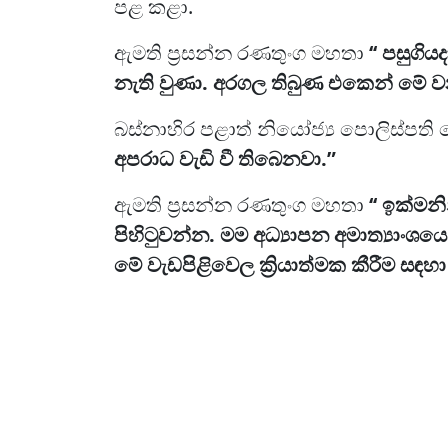
පළ කළා.
ඇමති ප්‍රසන්න රණතුංග මහතා
‘‘ පසුගි
නැති වුණා. අරගල තිබුණ එකෙන් මේ ව
බස්නාහිර පළාත් නියෝජ්‍ය පොලිස්පති
අපරාධ වැඩි වී තිබෙනවා.”
ඇමති ප්‍රසන්න රණතුංග මහතා
‘‘ ඉක්මන
පිහිටුවන්න. මම අධ්‍යාපන අමාත්‍යාංශය
මේ වැඩපිළිවෙල ක්‍රියාත්මක කීරීම සඳහා