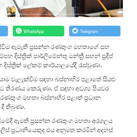
WhatsApp
Telegram
රැස්වීම ඇමැති ප්‍රසන්න රණතුංග මහතාගේ සහ
 දිස්ත්‍රික් පාර්ලිමේන්තු මන්ත්‍රී සහන් ප්‍රදීප්
ස්ත්‍රික් ලේකම් කාර්යාලයේදී රැස්වුණා.
තිර යාම වැලැක්වීම සඳහා බස්නාහිර පළාතේ සියළු
වීමට තීරණය කෙරුණා. ඒ සඳහා අවශ්‍ය පියවර
 රණතුංග මහතා බස්නාහිර පළාත් ප්‍රධාන
ී තිබුණා.
ීමේදී ඇමති ප්‍රසන්න රණතුංග මහතා අරගලය
ිස් ප්‍රධානියෙකුද එය අනුමත කරමින් අදහස්