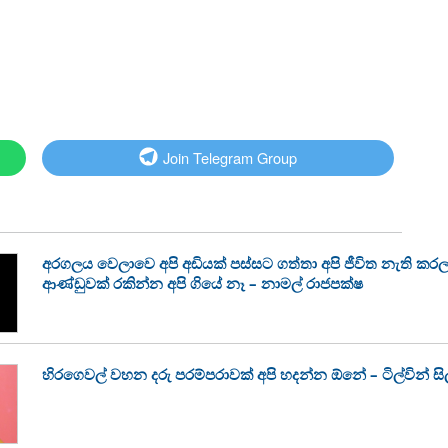
Join Telegram Group
අරගලය වෙලාවෙ අපි අඩියක් පස්සට ගත්තා අපි ජීවිත නැති කරල
ආණ්ඩුවක් රකින්න අපි ගියේ නෑ – නාමල් රාජපක්ෂ
හිරගෙවල් වහන දරු පරම්පරාවක් අපි හදන්න ඕනේ – ටිල්වින් සිල