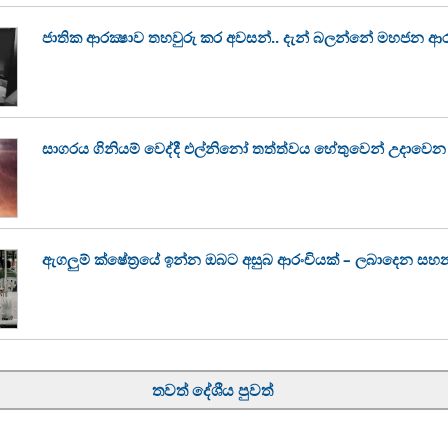
ජාතික ආරක්‍ෂාව තහවුරු කර අවසන්.. දැන් බලන්නේ මහජන ආර
සාගරය ගිනියම් වෙද්දී එල්නිනෝ තත්ත්වය හේතුවෙන් උදා
ඇගලුම් ක්ෂේත්‍රයේ ඉන්න ඔබට අසුබ ආරංචියක් – ලබාදෙන සහ
තවත් දේශීය පුවත්