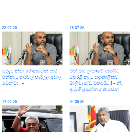
22-07-26
18-07-26
යුද්දය නිසා ඉරානයෙන් තාර
මින් පසු ලංකාවේ ආණ්ඩු
එන්නෑ.. පාරවල් හැදිල්ල අඩාල
පෙරළි නෑ… සදාකාලිකව
වෙනවා.. –
මාලිමාණ්ඩු විතරයි…! – නි.
ඇමති ප්‍රසන්න ගුණසේන
17-06-26
04-06-26