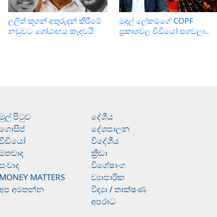
ලලිත් කූගන් අතුරුදන් කිරීමේ
මුදල් ලේකම්ගේ COPF
නඩුවට ගෝඨාභය කැඳවයි
ප‍්‍රකාශවල වීඩියෝ සගවලා..
මුල් පිටුව
දේශීය
ගොසිප්
දේශපාලන
වීඩියෝ
විදේශීය
මතවාද
ක්‍රීඩා
සංවාද
විශේෂාංග
MONEY MATTERS
ව්‍යාපාරික
අප අමතන්න
විද්‍යා / තාක්ෂණ
අපරාධ