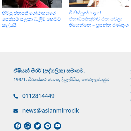
මිනිස්සුන්ට දැන්
හිටපු ජනපති ගෝඨාභයගේ
ජනාධිපතිතුමාව එපා වෙලා
පෙත්සම සලකා බැලීම හෙටට
තියෙන්නේ – ප්‍රසන්න රණතුංග
කල්යයි
ඒෂියන් මිරර් (පුද්ගලික) සමාගම.
193/1, වීරසේකර මාවත, දිවුලපිටිය, බොරලැස්ගමුව.
0112814449
news@asianmirror.lk