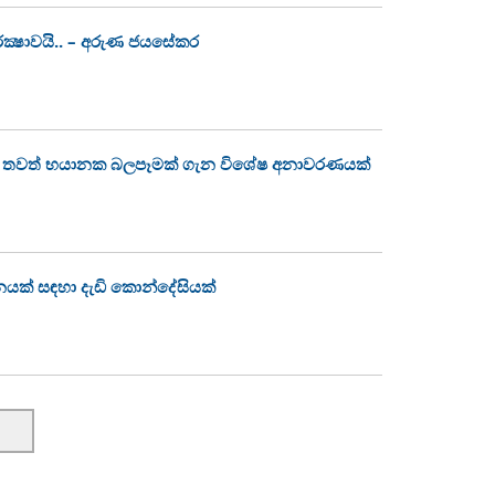
ක්‍ෂාවයි.. – අරුණ ජයසේකර
වෙන තවත් භයානක බලපෑමක් ගැන විශේෂ අනාවරණයක්
නයක් සඳහා දැඩි කොන්දේසියක්