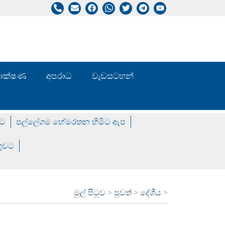
/ තාක්ෂණ
අපරාධ
වැඩසටහන්
වට
පල්ලේගම හේමරතන හිමිට ඇප
ගුවට
මුල් පිටුව
>
පුවත්
>
දේශීය
>