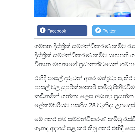
Facebook
Twitter
ගම්පහ දිස්ත්‍රික් සම්බන්ධීකරණ කමිටු 
දිස්ත්‍රික් සම්බන්ධීකරණ කමිටු සභාපති ගම්පහ
විතාන මහතාගේ ප්‍රධානත්වයෙන් ගම්පහ දි
එහිදී පාසල් දරුවන් අතර මත්ද්‍රව්‍ය පැ
පාසල් වල සුපරික්ෂාකාරී කමිටු පිහිටු
කඩිනමින් ගන්නා ලෙස අමාත්‍ය ප්‍රසන්න
ලේකම්වරියට පසුගිය 28 වැනිදා උපදෙස් ද
මේ අතර එම සම්බන්ධීකරණ කමිටු රැස්ව
ගැනද අදහස් පළ කර තිබූ අතර එහිදී පොල