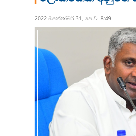
2022 ඔක්‍තෝබර් 31, පෙ.ව. 8:49