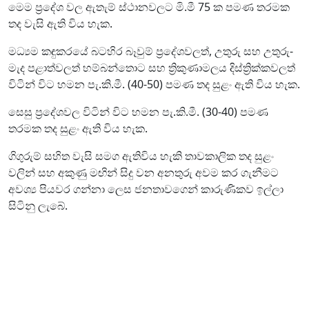
මෙම ප්‍රදේශ වල ඇතැම් ස්ථානවලට මි.මී 75 ක පමණ තරමක
තද වැසි ඇති විය හැක.
මධ්‍යම කඳුකරයේ බටහිර බෑවුම් ප්‍රදේශවලත්, උතුරු සහ උතුරු-
මැද පළාත්වලත් හම්බන්තොට සහ ත්‍රිකුණාමලය දිස්ත්‍රික්කවලත්
විටින් විට හමන පැ.කි.මී. (40-50) පමණ තද සුළං ඇති විය හැක.
සෙසු ප්‍රදේශවල විටින් විට හමන පැ.කි.මී. (30-40) පමණ
තරමක තද සුළං ඇති විය හැක.
ගිගුරුම් සහිත වැසි සමග ඇතිවිය හැකි තාවකාලික තද සුළං
වලින් සහ අකුණු මඟින් සිදු වන අනතුරු අවම කර ගැනීමට
අවශ්‍ය පියවර ගන්නා ලෙස ජනතාවගෙන් කාරුණිකව ඉල්ලා
සිටිනු ලැබේ.