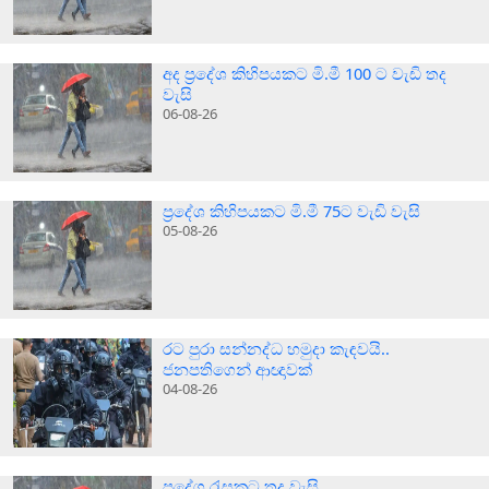
අද ප්‍රදේශ කිහිපයකට මි.මී 100 ට වැඩි තද
වැසි
06-08-26
ප්‍රදේශ කිහිපයකට මි.මී 75ට වැඩි වැසි
05-08-26
රට පුරා සන්නද්ධ හමුදා කැඳවයි..
ජනපතිගෙන් ආඥාවක්
04-08-26
ප්‍රදේශ රැසකට තද වැසි