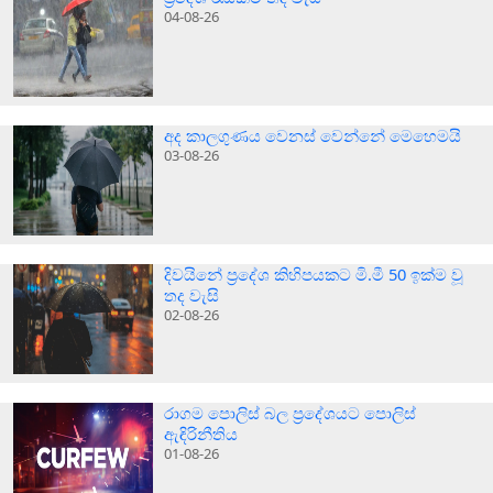
04-08-26
අද කාලගුණය වෙනස් වෙන්නේ මෙහෙමයි
03-08-26
දිවයිනේ ප්‍රදේශ කිහිපයකට මි.මී 50 ඉක්ම වූ
තද වැසි
02-08-26
රාගම පොලිස් බල ප්‍රදේශයට පොලිස්
ඇඳිරිනීතිය
01-08-26