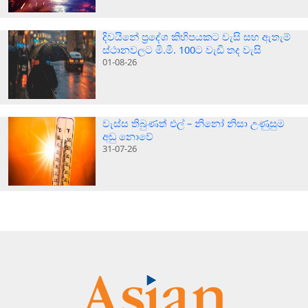
දිවයිනේ ප්‍රදේශ කිහිපයකට වැසි සහ ඇතැම්
ස්ථානවලට මි.මී. 100ට වැඩි තද වැසි
01-08-26
වැස්ස තිබුණත් එල් – නිනෝ නිසා උණුසුම
අඩු නොවේ
31-07-26