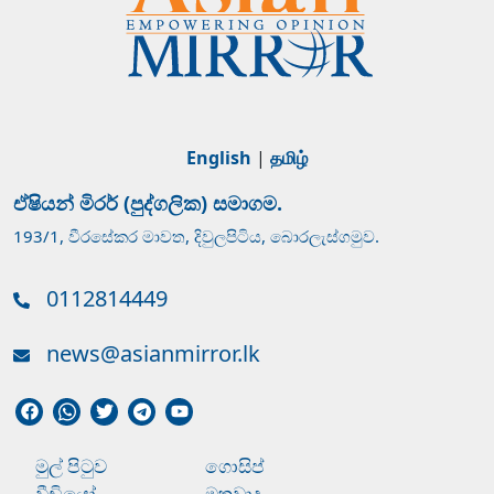
English
|
தமிழ்
ඒෂියන් මිරර් (පුද්ගලික) සමාගම.
193/1, වීරසේකර මාවත, දිවුලපිටිය, බොරලැස්ගමුව.
0112814449
news@asianmirror.lk
මුල් පිටුව
ගොසිප්
වීඩියෝ
මතවාද