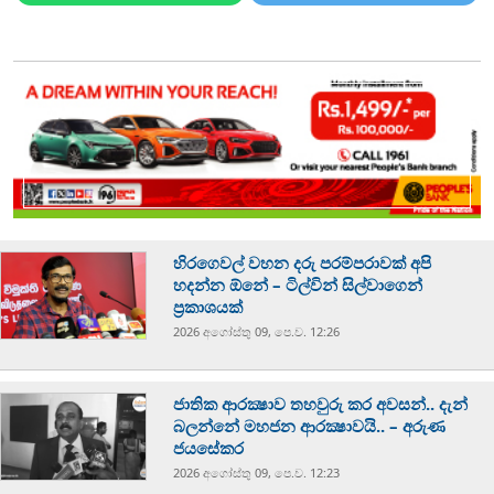
හිරගෙවල් වහන දරු පරම්පරාවක් අපි
හදන්න ඕනේ – ටිල්වින් සිල්වාගෙන්
ප්‍රකාශයක්
2026 අගෝස්‍තු 09, පෙ.ව. 12:26
ජාතික ආරක්‍ෂාව තහවුරු කර අවසන්.. දැන්
බලන්නේ මහජන ආරක්‍ෂාවයි.. – අරුණ
ජයසේකර
2026 අගෝස්‍තු 09, පෙ.ව. 12:23