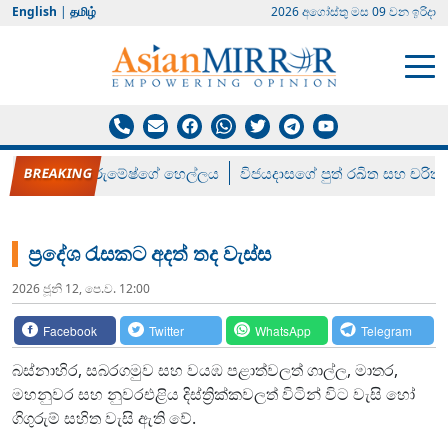
English
|
தமிழ்
2026 අගෝස්‍තු මස 09 වන ඉරිදා
රන් ගෙනා රුමේෂ්ගේ හෙල්ලය
විජයදාසගේ පුත් රඛිත සහ චරිත්
ප්‍රදේශ රැසකට අදත් තද වැස්ස
2026 ජූනි 12, පෙ.ව. 12:00
Facebook
Twitter
WhatsApp
Telegram
බස්නාහිර, සබරගමුව සහ වයඹ පළාත්වලත් ගාල්ල, මාතර,
මහනුවර සහ නුවරඑළිය දිස්ත්‍රික්කවලත් විටින් විට වැසි හෝ
ගිගුරුම් සහිත වැසි ඇති වේ.