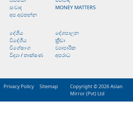
සංවාද
MONEY MATTERS
අප අමතන්න
දේශීය
දේශපාලන
විදේශීය
ක්‍රීඩා
විශේෂාංග
ව්‍යාපාරික
විද්‍යා / තාක්ෂණ
අපරාධ
Privacy Policy
Sitemap
Copyright © 2026
Asian
Mirror (Pvt) Ltd