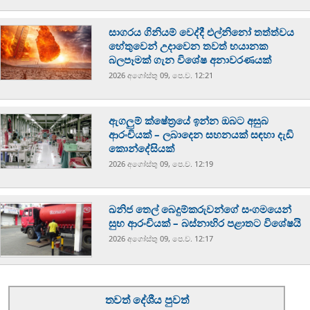
සාගරය ගිනියම් වෙද්දී එල්නිනෝ තත්ත්වය
හේතුවෙන් උදාවෙන තවත් භයානක
බලපෑමක් ගැන විශේෂ අනාවරණයක්
2026 අගෝස්‍තු 09, පෙ.ව. 12:21
ඇගලුම් ක්ෂේත්‍රයේ ඉන්න ඔබට අසුබ
ආරංචියක් – ලබාදෙන සහනයක් සඳහා දැඩි
කොන්දේසියක්
2026 අගෝස්‍තු 09, පෙ.ව. 12:19
ඛනිජ තෙල් බෙදුම්කරුවන්ගේ සංගමයෙන්
සුභ ආරංචියක් – බස්නාහිර පළාතට විශේෂයි
2026 අගෝස්‍තු 09, පෙ.ව. 12:17
තවත් දේශීය පුවත්