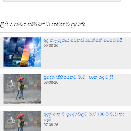
ලිපිය සමග සම්බන්ධ නවතම පුවත්:
අද කාලගුණය වෙනස් වෙන්නේ මෙහෙමයි
09-08-26
ප්‍රදේශ කිහිපයකට මි.මී 100ක තද වැසි
08-08-26
අදත් ඇතැම් ප්‍රදේශවලට මි.මී 100 ට වැඩි තද
වැසි
07-08-26