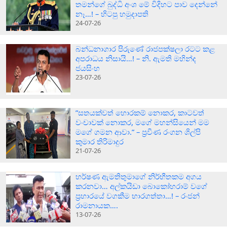
තමන්ගේ බුද්ධි අංශ මේ විදිහට පාව දෙන්නේ
නෑ…! – හිටපු හමුදාපති
24-07-26
බන්ධනාගාර පිරුණේ රාජපක්ෂලා රටට කළ
අපරාධය නිසායි…! – නි. ඇමති මහින්ද
ජයසිංහ
23-07-26
”සතයක්වත් හොරකම් නොකර, කාටවත්
වංචාවක් නොකර, මගේ මහන්සියෙන් මම
මගේ ගමන ආවා.” – ප්‍රවීණ රංගන ශිල්පි
කුමාර තිරිමාදුර
21-07-26
හර්ෂණ ඇමතිතුමාගේ නිර්භීතකම අගය
කරනවා… අල්කයිඩා බොකෝහරාම් වගේ
ප්‍රහාරයේ වගකීම භාරගත්තා…! – රංජන්
රාමනායක….
13-07-26