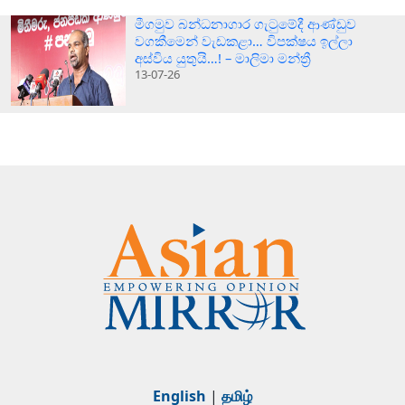
මීගමුව බන්ධනාගාර ගැටුමේදී ආණ්ඩුව
වගකීමෙන් වැඩකළා… විපක්ෂය ඉල්ලා
අස්විය යුතුයි…! – මාලිමා මන්ත්‍රී
13-07-26
English
|
தமிழ்