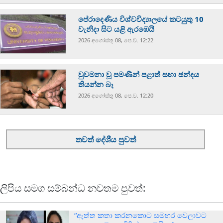
පේරාදෙණිය විශ්වවිද්‍යාලයේ කටයුතු 10
වැනිදා සිට යළි ඇරඹෙයි
2026 අගෝස්‍තු 08, පෙ.ව. 12:22
වුවමනා වූ පමණින් පළාත් සභා ඡන්දය
තියන්න බෑ
2026 අගෝස්‍තු 08, පෙ.ව. 12:20
තවත් දේශීය පුවත්
ලිපිය සමග සම්බන්ධ නවතම පුවත්:
“ඇත්ත කතා කරනකොට සමහර වෙලාවට