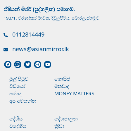
ඒෂියන් මිරර් (පුද්ගලික) සමාගම.
193/1, වීරසේකර මාවත, දිවුලපිටිය, බොරලැස්ගමුව.
0112814449
news@asianmirror.lk
මුල් පිටුව
ගොසිප්
වීඩියෝ
මතවාද
සංවාද
MONEY MATTERS
අප අමතන්න
දේශීය
දේශපාලන
විදේශීය
ක්‍රීඩා