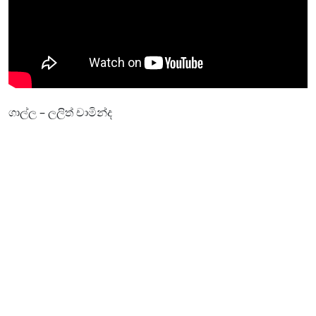
ගාල්ල – ලලිත් චාමින්ද