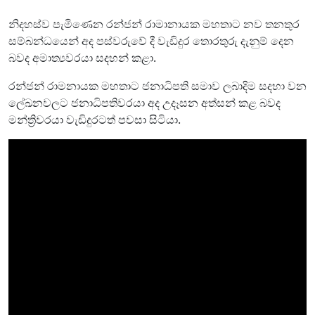
නිදහස්ව පැමිණෙන රන්ජන් රාමානායක මහතාට නව තනතුර
සම්බන්ධයෙන් අද පස්වරුවේ දී වැඩිදුර තොරතුරු දැනුම් දෙන
බවද අමාත්‍යවරයා සදහන් කළා.
රන්ජන් රාමනායක මහතාට ජනාධිපති සමාව ලබාදිම සදහා වන
ලේඛනවලට ජනාධිපතිවරයා අද උදෑසන අත්සන් කළ බවද
මන්ත්‍රිවරයා වැඩිදුරටත් පවසා සිටියා.