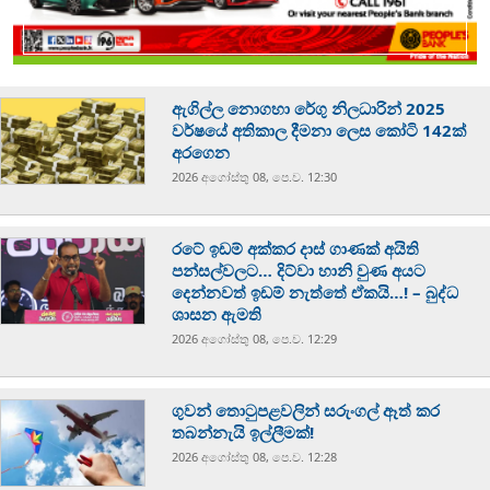
ඇගිල්ල නොගහා රේගු නිලධාරින් 2025
වර්ෂයේ අතිකාල දීමනා ලෙස කෝටි 142ක්
අරගෙන
2026 අගෝස්‍තු 08, පෙ.ව. 12:30
රටේ ඉඩම් අක්කර දාස් ගාණක් අයිති
පන්සල්වලට… දිට්වා හානි වුණ අයට
දෙන්නවත් ඉඩම් නැත්තේ ඒකයි…! – බුද්ධ
ශාසන ඇමති
2026 අගෝස්‍තු 08, පෙ.ව. 12:29
ගුවන් තොටුපළවලින් සරුංගල් ඈත් කර
තබන්නැයි ඉල්ලීමක්!
2026 අගෝස්‍තු 08, පෙ.ව. 12:28