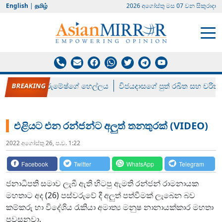
English
|
தமிழ்
2026 අගෝස්‍තු මස 07 වන සිකුරාදා
රන් ගෙනා රුමේෂ්ගේ හෙල්ලය
විජයදාසගේ පුත් රඛිත සහ චරිත්
එළියට එන රන්ජන්ට අලුත් තනතුරක් (VIDEO)
2022 අගෝස්‍තු 26, ප.ව. 1:22
Facebook
Twitter
WhatsApp
Telegram
ජනාධිපති සමාව ලැබී ඇති හිටපු ඇමති රන්ජන් රාමනායක
මහතාට අද (26) පස්වරුවේ දී අලුත් පත්වීමක් ලැබෙන බව
කම්කරු හා විදේශිය රැකියා අමාත්‍ය මනුෂ නානායක්කාර මහතා
පවසනවා.