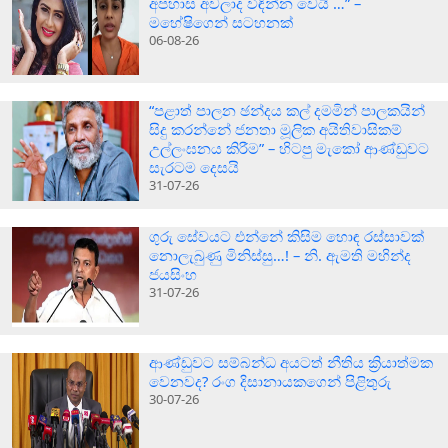
අපහාස අවලාද විඳින්න වෙයි …” –
මහේෂිගෙන් සටහනක්
06-08-26
“පළාත් පාලන ඡන්දය කල් දමමින් පාලකයින්
සිදු කරන්නේ ජනතා මූලික අයිතිවාසිකම්
උල්ලංඝනය කිරීම” – හිටපු මැකෝ ආණ්ඩුවට
සැරටම දෙසයි
31-07-26
ගුරු සේවයට එන්නේ කිසිම හොඳ රස්සාවක්
නොලැබුණු මිනිස්සු…! – නි. ඇමති මහින්ද
ජයසිංහ
31-07-26
ආණ්ඩුවට සම්බන්ධ අයටත් නීතිය ක්‍රියාත්මක
වෙනවද? රංග දිසානායකගෙන් පිළිතුරු
30-07-26