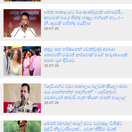
මේක පාතාලයට බය ආණ්ඩුවක් නෙමෙයි…
කාටවත් බයේ තීන්දු හකුළ ගන්නේ නෑ…! –
නි. ඇමති මහින්ද ජයසිංහ
30-07-26
අතුල සහ හර්ෂගෙන් වෙන්වුණු අමායා
තෙවෙනි වරටත් නළුවෙක් වගේ තරුණයෙක්
සමඟ යුග දිවියට
29-07-26
“දෙවියන්ට වඩා පාතාලය බලවත් කියලා තමා
ඔය පෙන්නන්න හදන්නේ” – දෙවිනුවර
පෙරහැරේ කාවඩි ගැන කියන රංජන් ජයලාල්
28-07-26
මේජර් ජනරාල් සලේ රටට වැඩකළ විශිෂ්ට
බුද්ධි නිලධාරියෙක්… වෙන කිසිම රටක්