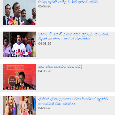
හිටපු ඇමති අකිල විරාජ් අත්අඩංගුවට
05-08-26
වහාම වී ගොවියාගේ අස්වනුවලට සාධාරණ
මිලක් දෙන්න – නාමල් රාජපක්ෂ
04-08-26
කට නිසා සාගරට වැඩ වරදී
04-08-26
දවසින් දවස ලස්සන වෙන පියුමිගේ අලුත්ම
ෆොටෝස් ටික මෙන්න
04-08-26