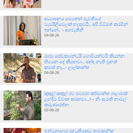
අධ්‍යාපනය මෙතෙන් පැවතියේ
වැඩපිලිවෙලක් නැතුවයි.. අපි විධිමත් කරමින්
ඉන්නේ.. – අගමැතිනි
04-08-26
රාජ්‍ය සේවකයන්ටයි ගොවියන්ටයි කියන්න
තියෙන දේ කියනවා.. ඡන්ද නැති වුනත්
කමක් නෑ…- ලාල්කාන්ත
04-08-26
කුකුල් කකුල් රට පටවන කර්මාන්ත ශාලාවක්
ළඟදිම විවෘත කරනවා…! – නි. ඇමති නාමල්
කරුණාරත්න
03-08-26
බන්ධනාගාර පද්ධතියකට තාවකාලික