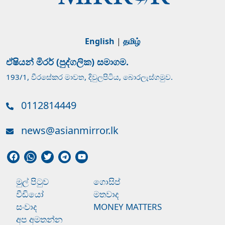
English
|
தமிழ்
ඒෂියන් මිරර් (පුද්ගලික) සමාගම.
193/1, වීරසේකර මාවත, දිවුලපිටිය, බොරලැස්ගමුව.
0112814449
news@asianmirror.lk
මුල් පිටුව
ගොසිප්
වීඩියෝ
මතවාද
සංවාද
MONEY MATTERS
අප අමතන්න