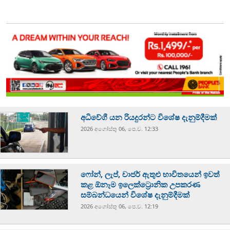
අධිවේගී යන රියදුරන්ට විශේෂ දැනුම්දීමක්
2026 අගෝස්‍තු 06, පෙ.ව. 12:33
ෆෝන්, ලැප්, චාජර් ඇතුළු භාවිතයෙන් ඉවත්
කළ ඕනෑම ඉලෙක්ට්‍රොනික උපකරණ
සම්බන්ධයෙන් විශේෂ දැනුම්දීමක්
2026 අගෝස්‍තු 06, පෙ.ව. 12:19