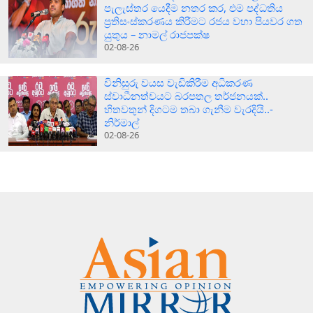
පැලැස්තර යෙදීම නතර කර, එම පද්ධතිය
ප්‍රතිසංස්කරණය කිරීමට රජය වහා පියවර ගත
යුතුය – නාමල් රාජපක්ෂ
02-08-26
විනිසුරු වයස වැඩිකිරීම අධිකරණ
ස්වාධීනත්වයට බරපතල තර්ජනයක්..
හිතවතුන් දිගටම තබා ගැනීම වැරදියි..-
නිර්මාල්
02-08-26