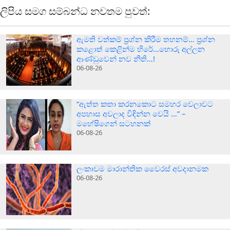
ලිපිය සමග සම්බන්ධ නවතම පුවත්:
ඇමති වත්කම් ප්‍රශ්න කිරීම තහනම්… ප්‍රශ්න
කළොත් කෙළින්ම හිරේ…හොරු අල්ලන
ආණ්ඩුවෙන් නව නීති…!
06-08-26
“ඇත්ත කතා කරනකොට සමහර වෙලාවට
අපහාස අවලාද විඳින්න වෙයි …” –
මහේෂිගෙන් සටහනක්
06-08-26
ලංකාවම මාරාන්තික වෛරස් අවදානමක
06-08-26