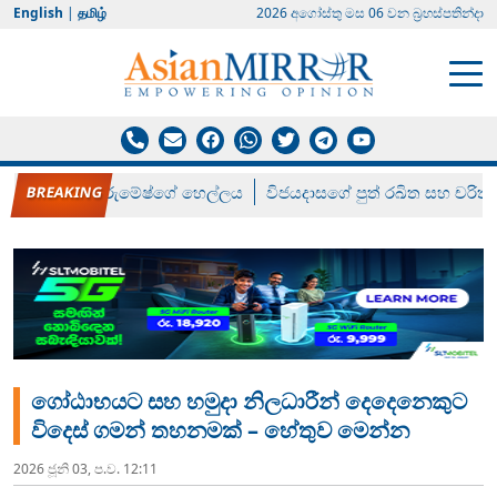
English
|
தமிழ்
2026 අගෝස්‍තු මස 06 වන බ්‍රහස්පතින්දා
රන් ගෙනා රුමේෂ්ගේ හෙල්ලය
විජයදාසගේ පුත් රඛිත සහ චරිත්
ගෝඨාභයට සහ හමුදා නිලධාරීන් දෙදෙනෙකුට
විදෙස් ගමන් තහනමක් – හේතුව මෙන්න
2026 ජූනි 03, ප.ව. 12:11