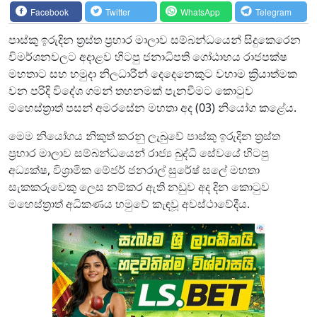
Facebook
Twitter
WhatsApp
Telegram
පාස්කු ඉරුදින ත්‍රස්ත ප්‍රහාර මාලාව සම්බන්ධයෙන් සිදුකෙරෙන
විමර්ශනවලට අදාළව හිටපු ජනාධිපති ගෝඨාභය රාජපක්ෂ
මහතාට සහ හමුදා නිලධාරීන් දෙදෙනෙකුට වහාම ක්‍රියාත්මක
වන පරිදි විදේශ ගමන් තහනමක් පැනවීමට කොටුව
මහෙස්ත්‍රාත් පසන් අමරසේන මහතා අද (03) නියෝග කළේය.
මෙම නියෝගය නිකුත් කරනු ලැබුවේ පාස්කු ඉරුදින ත්‍රස්ත
ප්‍රහාර මාලාව සම්බන්ධයෙන් රාජ්‍ය බුද්ධි සේවයේ හිටපු
අධ්‍යක්ෂ, විශ්‍රාමික මේජර් ජනරාල් සුරේෂ් සලේ මහතා
සැකකරුවෙකු ලෙස නම්කර ඇති නඩුව අද දින කොටුව
මහෙස්ත්‍රාත් අධිකණය හමුවේ කැඳවූ අවස්ථාවේදීය.