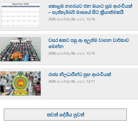
කොළඹ නගරයට එන ඔයාට සුබ ආරංචියක්
– සැප්තැම්බර් මාසයේ සිට ක්‍රියාත්මකයි
2026 අගෝස්‍තු 06, පෙ.ව. 12:16
වසර 6කට පසු ආ අලුත්ම වාහන වාර්තාව
මෙන්න
2026 අගෝස්‍තු 06, පෙ.ව. 12:15
රාජ්‍ය නිලධාරීන්ට සුභ ආරංචියක්
2026 අගෝස්‍තු 06, පෙ.ව. 12:11
තවත් දේශීය පුවත්