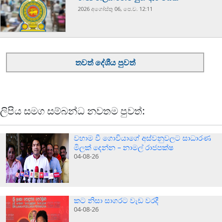
2026 අගෝස්‍තු 06, පෙ.ව. 12:11
තවත් දේශීය පුවත්
ලිපිය සමග සම්බන්ධ නවතම පුවත්:
වහාම වී ගොවියාගේ අස්වනුවලට සාධාරණ
මිලක් දෙන්න – නාමල් රාජපක්ෂ
04-08-26
කට නිසා සාගරට වැඩ වරදී
04-08-26