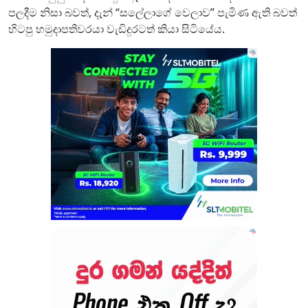
පලදීම නිසා බවත්, දැන් “සලේලාගේ වෙලාව” පැමිණ ඇති බවත්
හිටපු හමුදාපතිවරයා වැඩිදුරටත් කියා සිටියේය.