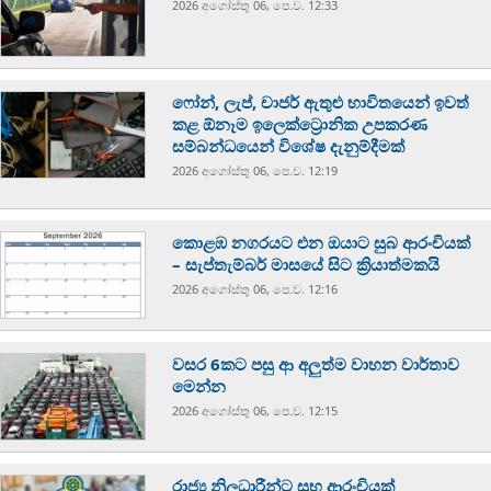
2026 අගෝස්‍තු 06, පෙ.ව. 12:33
ෆෝන්, ලැප්, චාජර් ඇතුළු භාවිතයෙන් ඉවත්
කළ ඕනෑම ඉලෙක්ට්‍රොනික උපකරණ
සම්බන්ධයෙන් විශේෂ දැනුම්දීමක්
2026 අගෝස්‍තු 06, පෙ.ව. 12:19
කොළඹ නගරයට එන ඔයාට සුබ ආරංචියක්
– සැප්තැම්බර් මාසයේ සිට ක්‍රියාත්මකයි
2026 අගෝස්‍තු 06, පෙ.ව. 12:16
වසර 6කට පසු ආ අලුත්ම වාහන වාර්තාව
මෙන්න
2026 අගෝස්‍තු 06, පෙ.ව. 12:15
රාජ්‍ය නිලධාරීන්ට සුභ ආරංචියක්