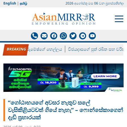
English
|
தமிழ்
2026 අගෝස්‍තු මස 06 වන බ්‍රහස්පතින්දා
රන් ගෙනා රුමේෂ්ගේ හෙල්ලය
විජයදාසගේ පුත් රඛිත සහ චරිත්
“ගෝඨාභයගේ අවසර නැතුව සලේ
වැසිකිළියටවත් ගියේ නැහැ” – ෆොන්සේකාගෙන්
දැඩි ප්‍රහාරයක්