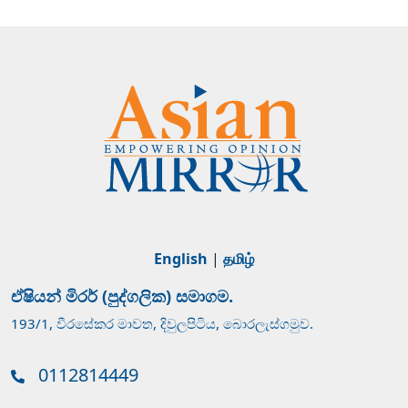
English
|
தமிழ்
ඒෂියන් මිරර් (පුද්ගලික) සමාගම.
193/1, වීරසේකර මාවත, දිවුලපිටිය, බොරලැස්ගමුව.
0112814449