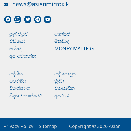
news@asianmirror.lk
මුල් පිටුව
ගොසිප්
වීඩියෝ
මතවාද
සංවාද
MONEY MATTERS
අප අමතන්න
දේශීය
දේශපාලන
විදේශීය
ක්‍රීඩා
විශේෂාංග
ව්‍යාපාරික
විද්‍යා / තාක්ෂණ
අපරාධ
Privacy Policy
Sitemap
Copyright © 2026
Asian