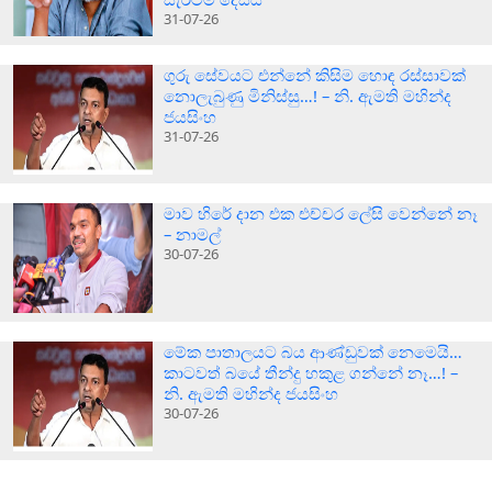
31-07-26
ගුරු සේවයට එන්නේ කිසිම හොඳ රස්සාවක්
නොලැබුණු මිනිස්සු…! – නි. ඇමති මහින්ද
ජයසිංහ
31-07-26
මාව හිරේ දාන එක එච්චර ලේසි වෙන්නේ නෑ
– නාමල්
30-07-26
මේක පාතාලයට බය ආණ්ඩුවක් නෙමෙයි…
කාටවත් බයේ තීන්දු හකුළ ගන්නේ නෑ…! –
නි. ඇමති මහින්ද ජයසිංහ
30-07-26