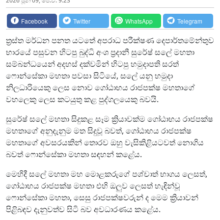
2026 ජූනි 09, පෙ.ව. 9:23
Facebook
Twitter
WhatsApp
Telegram
ත්‍රස්ත මර්ධන පනත යටතේ අපරාධ පරීක්ෂණ දෙපාර්තමේන්තුව
භාරයේ පසුවන හිටපු බුද්ධි අංශ ප්‍රදානී සුරේෂ් සලේ මහතා
සම්බන්ධයෙන් අදහස් දක්වමින් හිටපු හමුදාපති සරත්
ෆොන්සේකා මහතා පවසා සිටියේ, සලේ යනු හමුදා
නිලධාරියෙකු ලෙස නොව ගෝඨාභය රාජපක්ෂ මහතාගේ
වහලෙකු ලෙස කටයුතු කළ පුද්ගලයෙකු බවයි.
සුරේෂ් සලේ මහතා සිදුකළ සෑම ක්‍රියාවක්ම ගෝඨාභය රාජපක්ෂ
මහතාගේ අනුදැනුම මත සිදුවූ බවත්, ගෝඨාභය රාජපක්ෂ
මහතාගේ අවසරයකින් තොරව ඔහු වැසිකිළියටවත් නොගිය
බවත් ෆොන්සේකා මහතා සඳහන් කළේය.
මෙහිදී සලේ මහතා මහ මොළකරුගේ පශ්චාත් භාගය ලෙසත්,
ගෝඨාභය රාජපක්ෂ මහතා එහි ඔලුව ලෙසත් හැඳින්වූ
ෆොන්සේකා මහතා, සෙසු රාජපක්ෂවරුන් ද මෙම ක්‍රියාවන්
පිළිබඳව දැනුවත්ව සිටි බව අවධාරණය කළේය.