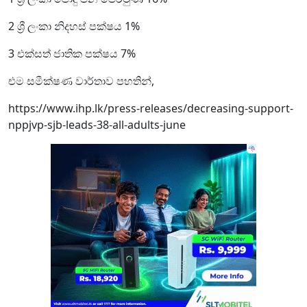
2 ශ්‍රී ලංකා නිදහස් පක්ෂය 1%
3 එක්සත් ජාතික පක්ෂය 7%
එම සමීක්ෂණ වාර්තාව පහතින්,
https://www.ihp.lk/press-releases/decreasing-support-
nppjvp-sjb-leads-38-all-adults-june