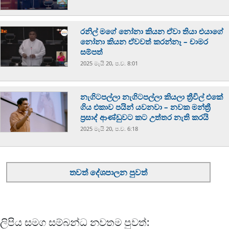
රනිල් මගේ නෝනා කියන ඒවා තියා එයාගේ
නෝනා කියන ඒවවත් කරන්නෑ – චාමර
සම්පත්
2025 මැයි 20, ප.ව. 8:01
නැගිටපල්ලා නැගිටපල්ලා කියලා ත්‍රීවිල් එකේ
ගිය එකාව පයින් යවනවා – නවක මන්ත්‍රී
ප්‍රසාද් ආණ්ඩුවට කට උත්තර නැති කරයි
2025 මැයි 20, ප.ව. 6:18
තවත් දේශපාලන පුවත්
ලිපිය සමග සම්බන්ධ නවතම පුවත්: