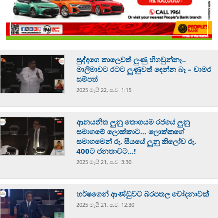
සුද්දගෙ කාලෙවත් ලුණු හිගවුන්නෑ..
මාලිමාවට රටට ලුණුවත් දෙන්න බෑ – චාමර
සම්පත්
2025 මැයි 22, ප.ව. 1:15
ආනයනිත ලුනු තොගයම රජයේ ලුනු
සමාගමේ ලොක්කාට… ලොක්කගේ
සමාගමෙන් රු. සීයයේ ලුනු කිලෝව රු.
400ට ජනතාවට…!
2025 මැයි 21, ප.ව. 3:30
හර්ෂගෙන් ආණ්ඩුවට බරපතල චෝදනාවක්
2025 මැයි 21, ප.ව. 12:30