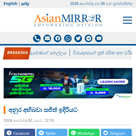
English
|
தமிழ்
2026 අගෝස්‍තු මස 06 වන බ්‍රහස්පතින්දා
රන් ගෙනා රුමේෂ්ගේ හෙල්ලය
විජයදාසගේ පුත් රඛිත සහ චරිත්
අනුර අභිබවා සජිත් ඉදිරියට
2024 අගෝස්‍තු 02, පෙ.ව. 12:10
Facebook
Twitter
WhatsApp
Telegram