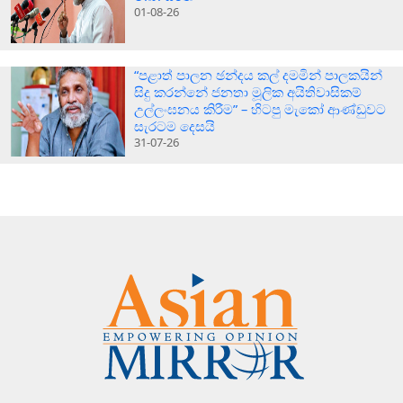
01-08-26
“පළාත් පාලන ඡන්දය කල් දමමින් පාලකයින්
සිදු කරන්නේ ජනතා මූලික අයිතිවාසිකම්
උල්ලංඝනය කිරීම” – හිටපු මැකෝ ආණ්ඩුවට
සැරටම දෙසයි
31-07-26