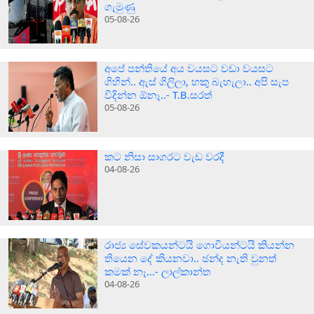
ගැමුණු
05-08-26
අපේ පන්තියේ අය වයසට වඩා වයසට
ගිහින්.. ඇස් ගිලිලා, හකු බැහැලා.. අපි සැප
විදින්න ඕනෑ..- T.B.සරත්
05-08-26
කට නිසා සාගරට වැඩ වරදී
04-08-26
රාජ්‍ය සේවකයන්ටයි ගොවියන්ටයි කියන්න
තියෙන දේ කියනවා.. ඡන්ද නැති වුනත්
කමක් නෑ…- ලාල්කාන්ත
04-08-26