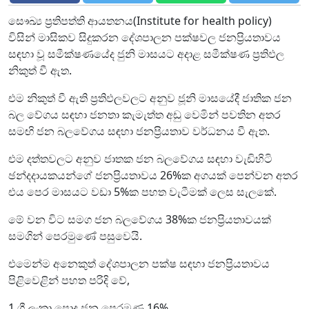
සෞඛ්‍ය ප්‍රතිපත්ති ආයතනය(Institute for health policy)
විසින් මාසිකව සිදුකරන දේශපාලන පක්ෂවල ජනප්‍රියතාවය
සඳහා වූ සමීක්ෂණයේද ජුනි මාසයට අදාළ සමීක්ෂණ ප්‍රතිඵල
නිකුත් වී ඇත.
එම නිකුත් වී ඇති ප්‍රතිඵලවලට අනුව ජූනි මාසයේදී ජාතික ජන
බල වේගය සඳහා ජනතා කැමැත්ත අඩු වෙමින් පවතින අතර
සමඟි ජන බලවේගය සඳහා ජනප්‍රියතාව වර්ධනය වී ඇත.
එම දත්තවලට අනුව ජාතක ජන බලවේගය සඳහා වැඩිහිටි
ඡන්දදායකයන්ගේ ජනප්‍රියතාවය 26%ක අගයක් පෙන්වන අතර
එය පෙර මාසයට වඩා 5%ක පහත වැටීමක් ලෙස සැලකේ.
මේ වන විට සමග ජන බලවේගය 38%ක ජනප්‍රියතාවයක්
සමගින් පෙරමුණේ පසුවෙයි.
එමෙන්ම අනෙකුත් දේශපාලන පක්ෂ සඳහා ජනප්‍රියතාවය
පිළිවෙළින් පහත පරිදි වේ,
1 ශ්‍රී ලංකා පොදු ජන පෙරමුණ 16%