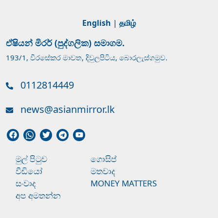
English
|
தமிழ்
ඒෂියන් මිරර් (පුද්ගලික) සමාගම.
193/1, වීරසේකර මාවත, දිවුලපිටිය, බොරලැස්ගමුව.
0112814449
news@asianmirror.lk
මුල් පිටුව
ගොසිප්
වීඩියෝ
මතවාද
සංවාද
MONEY MATTERS
අප අමතන්න