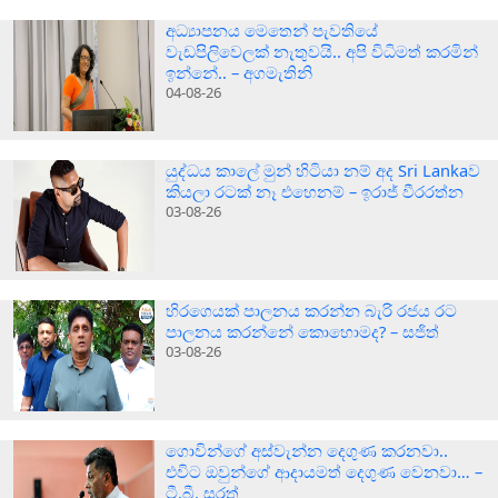
අධ්‍යාපනය මෙතෙන් පැවතියේ
වැඩපිලිවෙලක් නැතුවයි.. අපි විධිමත් කරමින්
ඉන්නේ.. – අගමැතිනි
04-08-26
යුද්ධය කාලේ මුන් හිටියා නම් අද Sri Lankaව
කියලා රටක් නෑ එහෙනම් – ඉරාජ් වීරරත්න
03-08-26
හිරගෙයක් පාලනය කරන්න බැරි රජය රට
පාලනය කරන්නේ කොහොමද? – සජිත්
03-08-26
ගොවින්ගේ අස්වැන්න දෙගුණ කරනවා..
එවිට ඔවුන්ගේ ආදායමත් දෙගුණ වෙනවා… –
ටී.බී. සරත්