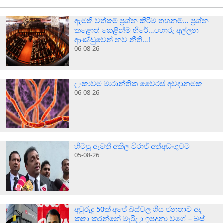
ඇමති වත්කම් ප්‍රශ්න කිරීම තහනම්… ප්‍රශ්න
කළොත් කෙළින්ම හිරේ…හොරු අල්ලන
ආණ්ඩුවෙන් නව නීති…!
06-08-26
ලංකාවම මාරාන්තික වෛරස් අවදානමක
06-08-26
හිටපු ඇමති අකිල විරාජ් අත්අඩංගුවට
05-08-26
අවුරුදු 50ක් අපේ බස්වල ගිය ජනතාව අද
කතා කරන්නේ මැරිලා ඉපදුනා වගේ – බස්