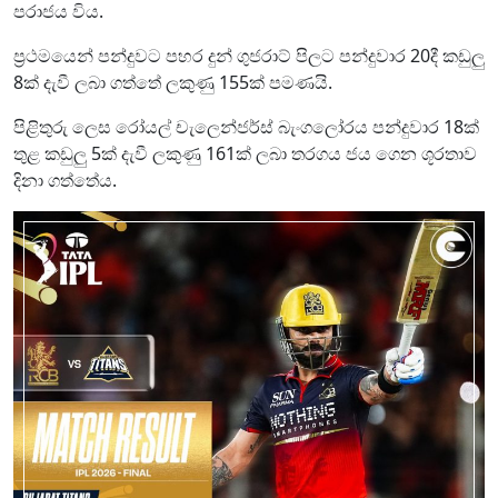
පරාජය විය.
ප්‍රථමයෙන් පන්දුවට පහර දුන් ගුජරාට් පිලට පන්දුවාර 20දී කඩුලු
8ක් දැවී ලබා ගත්තේ ලකුණු 155ක් පමණයි.
පිළිතුරු ලෙස රෝයල් චැලෙන්ජර්ස් බැංගලෝරය පන්දුවාර 18ක්
තුළ කඩුලු 5ක් දැවී ලකුණු 161ක් ලබා තරගය ජය ගෙන ශූරතාව
දිනා ගත්තේය.