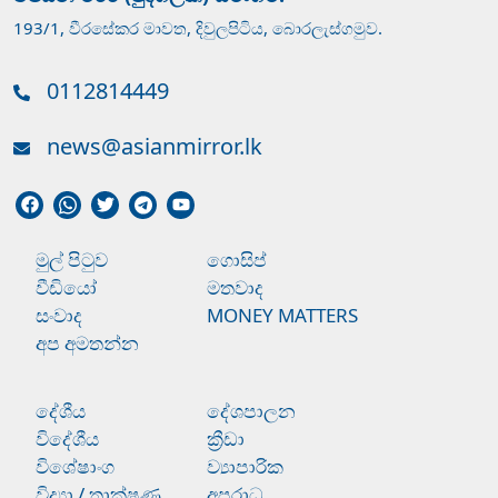
193/1, වීරසේකර මාවත, දිවුලපිටිය, බොරලැස්ගමුව.
0112814449
news@asianmirror.lk
මුල් පිටුව
ගොසිප්
වීඩියෝ
මතවාද
සංවාද
MONEY MATTERS
අප අමතන්න
දේශීය
දේශපාලන
විදේශීය
ක්‍රීඩා
විශේෂාංග
ව්‍යාපාරික
විද්‍යා / තාක්ෂණ
අපරාධ