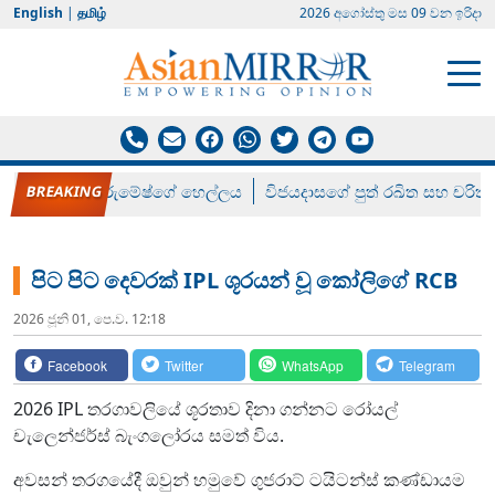
English
|
தமிழ்
2026 අගෝස්‍තු මස 09 වන ඉරිදා
රන් ගෙනා රුමේෂ්ගේ හෙල්ලය
විජයදාසගේ පුත් රඛිත සහ චරිත්
පිට පිට දෙවරක් IPL ශූරයන් වූ කෝලිගේ RCB
2026 ජූනි 01, පෙ.ව. 12:18
Facebook
Twitter
WhatsApp
Telegram
2026 IPL තරගාවලියේ ශූරතාව දිනා ගන්නට රෝයල්
චැලෙන්ජර්ස් බැංගලෝරය සමත් විය.
අවසන් තරගයේදී ඔවුන් හමුවේ ගුජරාට් ටයිටන්ස් කණ්ඩායම