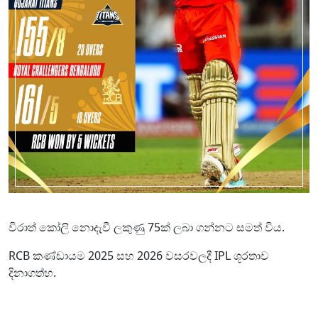
විරාත් කෝලි නොදැවී ලකුණු 75ක් ලබා ගන්නට සමත් විය.
RCB කණ්ඩායම 2025 සහ 2026 වසරවලදී IPL ශූරතාව
දිනාගත්හ.