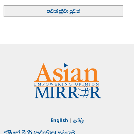
තවත් ක්‍රීඩා පුවත්
English
|
தமிழ்
ඒෂියන් මිරර් (පුද්ගලික) සමාගම.