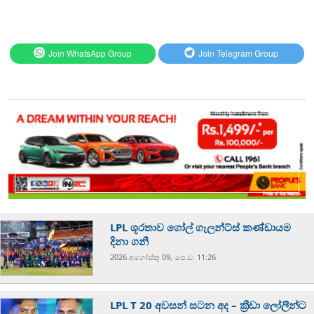
Join WhatsApp Group
Join Telegram Group
LPL ශූරතාව ගෝල් ගැලන්ට්ස් කණ්ඩායම
දිනා ගනී
2026 අගෝස්‍තු 09, පෙ.ව. 11:26
LPL T 20 අවසන් සටන අද – ක්‍රීඩා ලෝලීන්ට