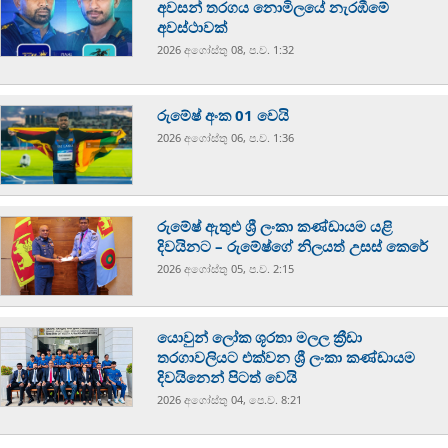
අවසන් තරගය නොමිලයේ නැරඹීමේ
අවස්ථාවක්
2026 අගෝස්‍තු 08, ප.ව. 1:32
රුමේෂ් අංක 01 වෙයි
2026 අගෝස්‍තු 06, ප.ව. 1:36
රුමේෂ් ඇතුළු ශ්‍රී ලංකා කණ්ඩායම යළි
දිවයිනට – රුමේෂ්ගේ නිලයත් උසස් කෙරේ
2026 අගෝස්‍තු 05, ප.ව. 2:15
යොවුන් ලෝක ශූරතා මලල ක්‍රීඩා
තරගාවලියට එක්වන ශ්‍රී ලංකා කණ්ඩායම
දිවයිනෙන් පිටත් වෙයි
2026 අගෝස්‍තු 04, පෙ.ව. 8:21