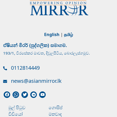
English
|
தமிழ்
ඒෂියන් මිරර් (පුද්ගලික) සමාගම.
193/1, වීරසේකර මාවත, දිවුලපිටිය, බොරලැස්ගමුව.
0112814449
news@asianmirror.lk
මුල් පිටුව
ගොසිප්
වීඩියෝ
මතවාද