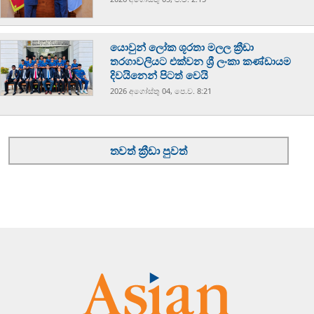
යොවුන් ලෝක ශූරතා මලල ක්‍රීඩා
තරගාවලියට එක්වන ශ්‍රී ලංකා කණ්ඩායම
දිවයිනෙන් පිටත් වෙයි
2026 අගෝස්‍තු 04, පෙ.ව. 8:21
තවත් ක්‍රීඩා පුවත්