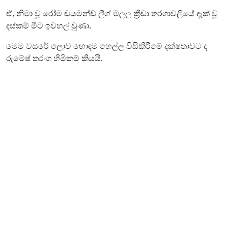
ඒ, නිමා වූ රෝම ඩයමන්ඩ් ලීග් මලල ක්‍රීඩා තරගාවලියේ දැක් වූ
දස්කම් මීට ඉවහල් වුණා.
මෙම වසරේ ලොව හොඳම හෙල්ල විසිකිරීමේ දක්ෂතාවට ද
රුමේෂ් තරංග හිමිකම් කියයි.