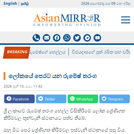
English
|
தமிழ்
2026 අගෝස්‍තු මස 09 වන ඉරිදා
රන් ගෙනා රුමේෂ්ගේ හෙල්ලය
විජයදාසගේ පුත් රඛිත සහ චරිත්
ලෝකයේ පෙරට යන රුමේෂ් තරංග
2026 ජූනි 10, ප.ව. 11:42
Facebook
Twitter
WhatsApp
Telegram
ශ්‍රී ලංකාවේ රුමේෂ් තරංග හෙල්ල විසිකිරීමේ ලෝක ශ්‍රේණිගත
කිරීම්වල තුන්වැනි ස්ථානයට පත්ව තිබේ.
ඔහු මීට පෙර ශ්‍රේණිගත කිරීම්වල පස්වැනි ස්ථානයේ පසු විය.