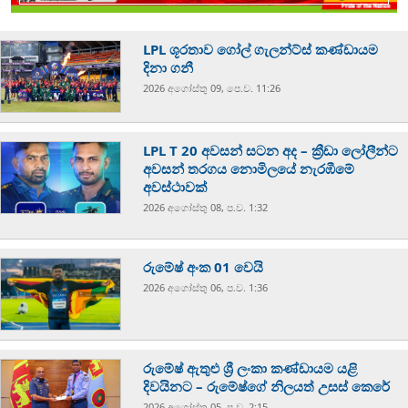
LPL ශූරතාව ගෝල් ගැලන්ට්ස් කණ්ඩායම
දිනා ගනී
2026 අගෝස්‍තු 09, පෙ.ව. 11:26
LPL T 20 අවසන් සටන අද – ක්‍රීඩා ලෝලීන්ට
අවසන් තරගය නොමිලයේ නැරඹීමේ
අවස්ථාවක්
2026 අගෝස්‍තු 08, ප.ව. 1:32
රුමේෂ් අංක 01 වෙයි
2026 අගෝස්‍තු 06, ප.ව. 1:36
රුමේෂ් ඇතුළු ශ්‍රී ලංකා කණ්ඩායම යළි
දිවයිනට – රුමේෂ්ගේ නිලයත් උසස් කෙරේ
2026 අගෝස්‍තු 05, ප.ව. 2:15