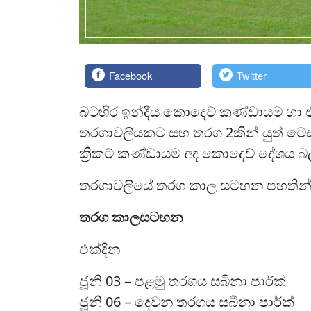
Facebook
Twitter
බටහිර ඉන්දීය කොදෙව් කණ්ඩායම හා එක
තරගාවලියකට සහ තරග 2කින් යුත් ටෙස්ට
ක්‍රිකට් කණ්ඩායම අද කොදෙව් දේශය බල
තරගාවලියේ තරග කාල සටහන පහතින් ද
තරග කාලසටහන
එක්දින
ජූනි 03 – පළමු තරගය සබීනා පාර්ක්
ජූනි 06 – දෙවන තරගය සබීනා පාර්ක්