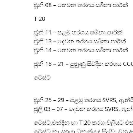
ජූනි 08 – තෙවන තරගය සබීනා පාර්ක්
T 20
ජූනි 11 – පළමු තරගය සබීනා පාර්ක්
ජූනි 13 – දෙවන තරගය සබීනා පාර්ක්
ජූනි 14 – තෙවන තරගය සබීනා පාර්ක්
ජූනි 18 – 21 – පුහුණු සිව්දින තරගය CC
ටෙස්ට්
ජූනි 25 – 29 – පළමු තරගය SVRS, ඇන්ට
ජූලි 03 – 07 – දෙවන තරගය SVRS, ඇන්ට
ටෙස්ට්,එක්දින හා T 20 තරගාවලියට එක්
ටෙස්ට් නායකයා ධනංජය ද සිල්වා වන 