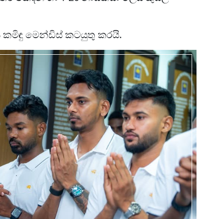
කමිඳු මෙන්ඩිස් කටයුතු කරයි.