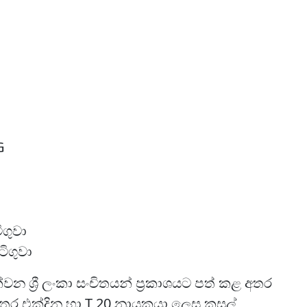
G
ිගුවා
ිගුවා
වන ශ්‍රී ලංකා සංචිතයන් ප්‍රකාශයට පත් කළ අතර
අතර එක්දින හා T 20 නායකයා ලෙස කුසල්