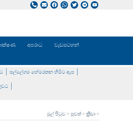
/ තාක්ෂණ
අපරාධ
වැඩසටහන්
වට
පල්ලේගම හේමරතන හිමිට ඇප
ගුවට
මුල් පිටුව
>
පුවත්
>
ක්‍රීඩා
>