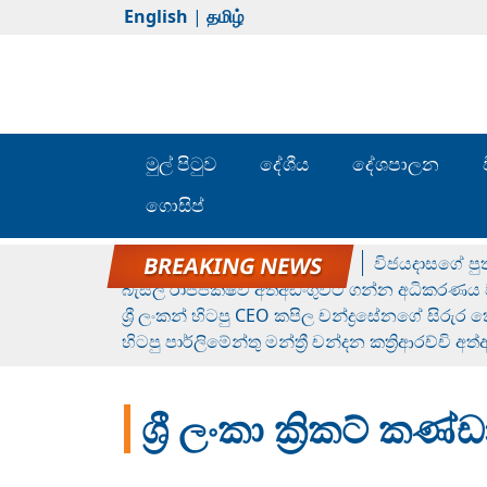
English
|
தமிழ்
මුල් පිටුව
දේශීය
දේශපාලන
ගොසිප්
රන් ගෙනා රුමේෂ්ගේ හෙල්ලය
විජයදාසගේ පුත
බැසිල් රාජපක්ෂව අත්අඩංගුවට ගන්න අධිකරණය ව
ශ්‍රී ලංකන් හිටපු CEO කපිල චන්ද්‍රසේනගේ සිරුර
හිටපු පාර්ලිමේන්තු මන්ත්‍රී චන්දන කත්‍රිආරච්චි අත
ශ්‍රී ලංකා ක්‍රිකට්