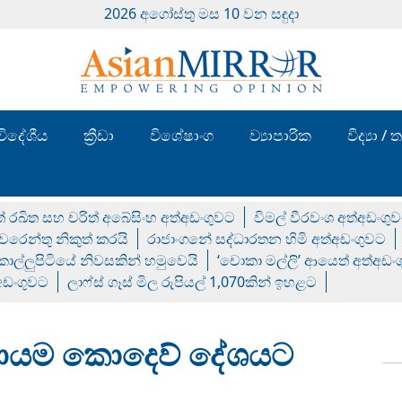
2026 අගෝස්‍තු මස 10 වන සඳුදා
විදේශීය
ක්‍රීඩා
විශේෂාංග
ව්‍යාපාරික
විද්‍යා 
් රඛිත සහ චරිත් අබේසිංහ අත්අඩංගුවට
විමල් වීරවංශ අත්අඩංගු
රෙන්තු නිකුත් කරයි
රාජාංගනේ සද්ධාරතන හිමි අත්අඩංගුවට
 කොල්ලුපිටියේ නිවසකින් හමුවෙයි
‘චොකා මල්ලි’ ආයෙත් අත්අඩං
්අඩංගුවට
ලාෆ්ස් ගෑස් මිල රුපියල් 1,070කින් ඉහළට
 කණ්ඩායම කොදෙව් දේශයට