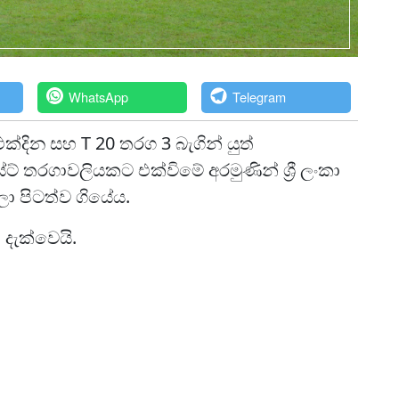
WhatsApp
Telegram
්දින සහ T 20 තරග 3 බැගින් යුත්
් තරගාවලියකට එක්විමේ අරමුණින් ශ්‍රී ලංකා
ා පිටත්ව ගියේය.
ැක්වෙයි.