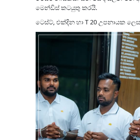
මෙන්ඩිස් කටයුතු කරයි.
ටෙස්ට්, එක්දින හා T 20 උපනායක ලෙස 