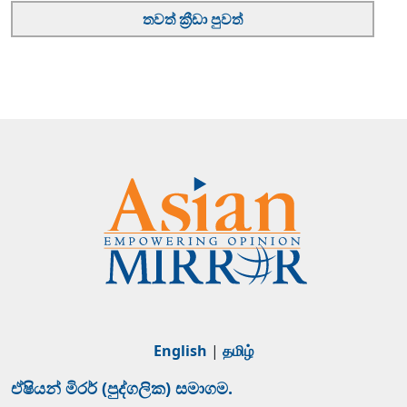
තවත් ක්‍රීඩා පුවත්
English
|
தமிழ்
ඒෂියන් මිරර් (පුද්ගලික) සමාගම.