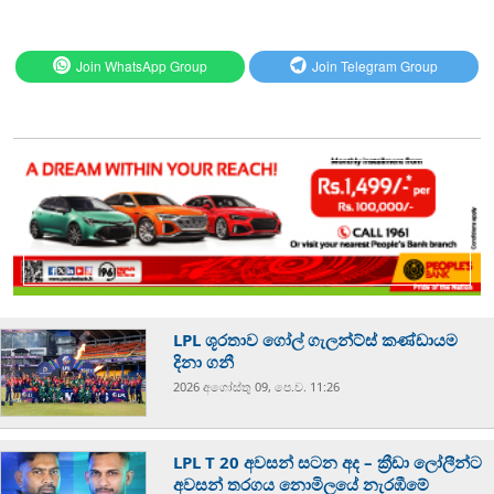
Join WhatsApp Group
Join Telegram Group
LPL ශූරතාව ගෝල් ගැලන්ට්ස් කණ්ඩායම
දිනා ගනී
2026 අගෝස්‍තු 09, පෙ.ව. 11:26
LPL T 20 අවසන් සටන අද – ක්‍රීඩා ලෝලීන්ට
අවසන් තරගය නොමිලයේ නැරඹීමේ