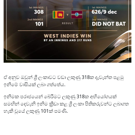
ඒ අනුව ඔවුන් ශ්‍රී ලංකාවට වඩා ලකුණු 318ක දැවැන්ත පළමු
ඉනිමේ වාසියක් ලබා ගත්තේය.
ඉනිමක පරාජයෙන් බේරීමට ලකුණු 318ක අභියෝගයක්
සමඟින් දෙවැනි ඉනිම ක්‍රීඩා කළ ශ්‍රී ලංකා පිතිකරුවන්ට ලබාගත
හැකි වූයේ ලකුණු 101ක් පමණි.