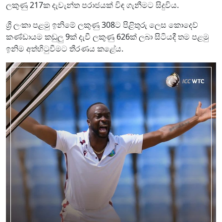
ලකුණු 217ක දැවැන්ත පරාජයක් විඳ ගැනීමට සිදුවිය.
ශ්‍රී ලංකා පළමු ඉනිමේ ලකුණු 308ට පිළිතුරු ලෙස කොදෙව්
කණ්ඩායම කඩුලු 9ක් දැවී ලකුණු 626ක් ලබා සිටියදී තම පළමු
ඉනිම අත්හිටුවීමට තීරණය කළේය.