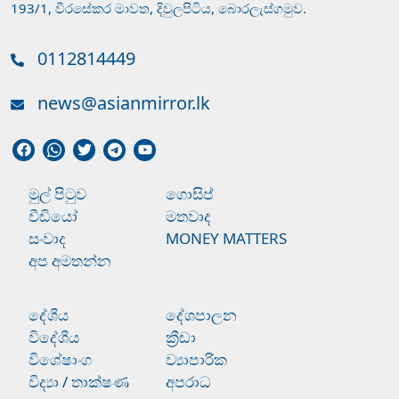
193/1, වීරසේකර මාවත, දිවුලපිටිය, බොරලැස්ගමුව.
0112814449
news@asianmirror.lk
මුල් පිටුව
ගොසිප්
වීඩියෝ
මතවාද
සංවාද
MONEY MATTERS
අප අමතන්න
දේශීය
දේශපාලන
විදේශීය
ක්‍රීඩා
විශේෂාංග
ව්‍යාපාරික
විද්‍යා / තාක්ෂණ
අපරාධ