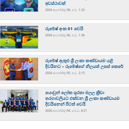
අවස්ථාවක්
2026 අගෝස්‍තු 08, ප.ව. 1:32
රුමේෂ් අංක 01 වෙයි
2026 අගෝස්‍තු 06, ප.ව. 1:36
රුමේෂ් ඇතුළු ශ්‍රී ලංකා කණ්ඩායම යළි
දිවයිනට – රුමේෂ්ගේ නිලයත් උසස් කෙරේ
2026 අගෝස්‍තු 05, ප.ව. 2:15
යොවුන් ලෝක ශූරතා මලල ක්‍රීඩා
තරගාවලියට එක්වන ශ්‍රී ලංකා කණ්ඩායම
දිවයිනෙන් පිටත් වෙයි
2026 අගෝස්‍තු 04, පෙ.ව. 8:21