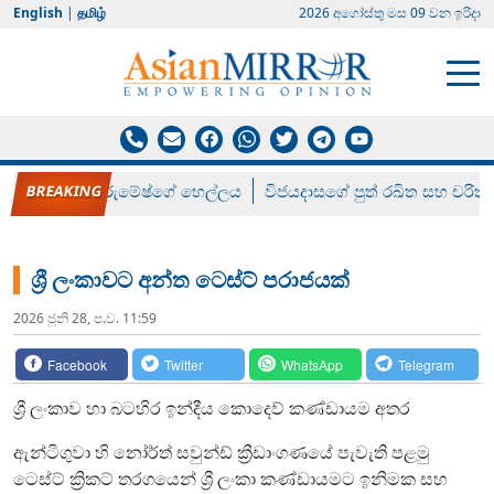
English
|
தமிழ்
2026 අගෝස්‍තු මස 09 වන ඉරිදා
රන් ගෙනා රුමේෂ්ගේ හෙල්ලය
විජයදාසගේ පුත් රඛිත සහ චරිත්
ශ්‍රී ලංකාවට අන්ත ටෙස්ට් පරාජයක්
2026 ජූනි 28, ප.ව. 11:59
Facebook
Twitter
WhatsApp
Telegram
ශ්‍රී ලංකාව හා බටහිර ඉන්දීය කොදෙව් කණ්ඩායම අතර
ඇන්ටිගුවා හි නෝර්ත් සවුන්ඩ් ක්‍රීඩාංගණයේ පැවැති පළමු
ටෙස්ට් ක්‍රිකට් තරගයෙන් ශ්‍රී ලංකා කණ්ඩායමට ඉනිමක සහ